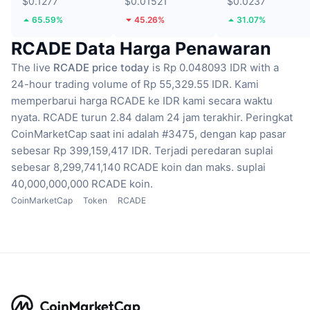
$0.1277
$0.01521
$0.0237
65.59%
45.26%
31.07%
RCADE Data Harga Penawaran
The live
RCADE price today
is Rp 0.048093 IDR with a
24-hour trading volume of Rp 55,329.55 IDR.
Kami
memperbarui harga RCADE ke IDR kami secara waktu
nyata.
RCADE turun 2.84 dalam 24 jam terakhir.
Peringkat
CoinMarketCap saat ini adalah #3475, dengan kap pasar
sebesar Rp 399,159,417 IDR.
Terjadi peredaran suplai
sebesar 8,299,741,140 RCADE koin
dan maks. suplai
40,000,000,000 RCADE koin.
CoinMarketCap
Token
RCADE