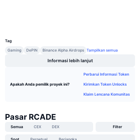
Penjualan Mendatang
arbiscan.io
Tingkat Pendanaan
Penyelidik
Belajar & Dapatkan
Dompet-dompet
UCID
Kalender
37260
Tag
Kalender ICO
Gaming
DePIN
Binance Alpha Airdrops
Tampilkan semua
Kalender Event
Informasi lebih lanjut
Perbarui Informasi Token
Kirimkan Token Unlocks
Apakah Anda pemilik proyek ini?
Klaim Lencana Komunitas
Pasar RCADE
Semua
CEX
DEX
Filter
Spot
Perpetual
Berjangka