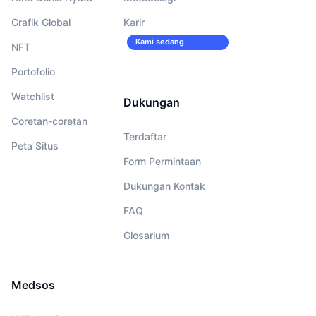
Grafik Global
Karir
Kami sedang
NFT
merekrut!
Portofolio
Watchlist
Dukungan
Coretan-coretan
Terdaftar
Peta Situs
Form Permintaan
Dukungan Kontak
FAQ
Glosarium
Medsos