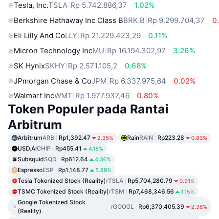
Tesla, Inc.
TSLA
Rp 5.742.886,37
1.02%
Berkshire Hathaway Inc Class B
BRK.B
Rp 9.299.704,37
0
Eli Lilly And Co
LLY
Rp 21.229.423,29
0.11%
Micron Technology Inc
MU
Rp 16.194.302,97
3.26%
SK Hynix
SKHY
Rp 2.571.105,2
0.68%
JPmorgan Chase & Co
JPM
Rp 6.337.975,64
0.02%
Walmart Inc
WMT
Rp 1.977.937,46
0.80%
Token Populer pada Rantai
Arbitrum
Arbitrum
ARB
Rp1,392.47
Rain
RAIN
Rp223.28
2.35%
0.83%
USD.AI
CHIP
Rp455.41
4.18%
Subsquid
SQD
Rp612.64
4.36%
Espresso
ESP
Rp1,148.77
5.89%
Tesla Tokenized Stock (Reality)
rTSLA
Rp5,704,280.79
0.91%
TSMC Tokenized Stock (Reality)
rTSM
Rp7,468,346.56
1.15%
Google Tokenized Stock
rGOOGL
Rp6,370,405.39
2.36%
(Reality)