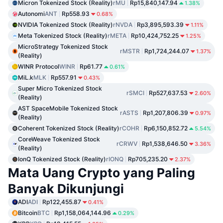
Micron Tokenized Stock (Reality)
rMU
Rp15,840,147.94
1.38%
Autonomi
ANT
Rp558.93
0.68%
NVIDIA Tokenized Stock (Reality)
rNVDA
Rp3,895,593.39
1.11%
Meta Tokenized Stock (Reality)
rMETA
Rp10,424,752.25
1.25%
MicroStrategy Tokenized Stock
rMSTR
Rp1,724,244.07
1.37%
(Reality)
WINR Protocol
WINR
Rp61.77
0.61%
MiL.k
MLK
Rp557.91
0.43%
Super Micro Tokenized Stock
rSMCI
Rp527,637.53
2.60%
(Reality)
AST SpaceMobile Tokenized Stock
rASTS
Rp1,207,806.39
0.97%
(Reality)
Coherent Tokenized Stock (Reality)
rCOHR
Rp6,150,852.72
5.54%
CoreWeave Tokenized Stock
rCRWV
Rp1,538,646.50
3.36%
(Reality)
IonQ Tokenized Stock (Reality)
rIONQ
Rp705,235.20
2.37%
Mata Uang Crypto yang Paling
Banyak Dikunjungi
ADI
ADI
Rp122,455.87
0.41%
Bitcoin
BTC
Rp1,158,064,144.96
0.29%