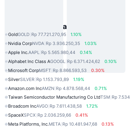
Aset Dunia Nyata Populer
Gold
GOLD
Rp 77.721.270,95
1.10%
Nvidia Corp
NVDA
Rp 3.936.250,35
1.03%
Apple Inc.
AAPL
Rp 5.565.980,44
0.14%
Alphabet Inc Class A
GOOGL
Rp 6.371.424,62
0.10%
Microsoft Corp
MSFT
Rp 8.866.593,53
0.30%
Silver
SILVER
Rp 1.153.793,89
1.19%
Amazon.com Inc
AMZN
Rp 4.878.568,44
0.71%
Taiwan Semiconductor Manufacturing Co Ltd
TSM
Rp 7.534
Broadcom Inc
AVGO
Rp 7.611.438,58
1.72%
SpaceX
SPCX
Rp 2.036.259,66
0.41%
Meta Platforms, Inc.
META
Rp 10.481.947,68
0.13%