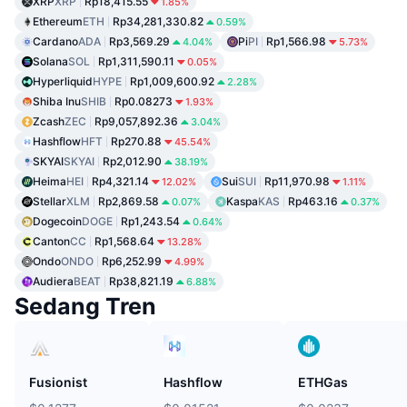
XRP
XRP
Rp18,415.55
1.85%
Ethereum
ETH
Rp34,281,330.82
0.59%
Cardano
ADA
Rp3,569.29
Pi
PI
Rp1,566.98
4.04%
5.73%
Solana
SOL
Rp1,311,590.11
0.05%
Hyperliquid
HYPE
Rp1,009,600.92
2.28%
Shiba Inu
SHIB
Rp0.08273
1.93%
Zcash
ZEC
Rp9,057,892.36
3.04%
Hashflow
HFT
Rp270.88
45.54%
SKYAI
SKYAI
Rp2,012.90
38.19%
Heima
HEI
Rp4,321.14
Sui
SUI
Rp11,970.98
12.02%
1.11%
Stellar
XLM
Rp2,869.58
Kaspa
KAS
Rp463.16
0.07%
0.37%
Dogecoin
DOGE
Rp1,243.54
0.64%
Canton
CC
Rp1,568.64
13.28%
Ondo
ONDO
Rp6,252.99
4.99%
Audiera
BEAT
Rp38,821.19
6.88%
Sedang Tren
Fusionist
Hashflow
ETHGas