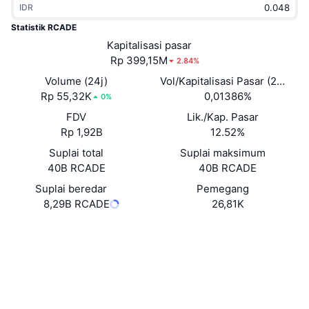
IDR
Sedang Tren
ETF Kripto
Belajar
CMC MCP
Statistik RCADE
Baru
Kapitalisasi pasar
ETF Bitcoin
x402
Berita
Rp 399,15M
2.84%
Kripto
ETF Ethereum
Volume (24j)
Vol/Kapitalisasi Pasar (24J)
Academy
Rp 55,32K
0,01386%
0%
Politik
FDV
Lik./Kap. Pasar
Analisis teknikal
Riset
Rp 1,92B
12.52%
Olahraga
Suplai total
Suplai maksimum
RSI
Video
40B RCADE
40B RCADE
Keuangan
MACD
Suplai beredar
Pemegang
Glosarium
8,29B RCADE
26,81K
Teknologi
Situs web
Website
Derivatif
Kampanye
Medsos
NFT
Ikhtisar
Airdrop
0x6f00...fd508f
Kontrak
Statistik NFT Keseluruhan
Likuidasi
3.5
Hadiah Berlian
Peringkat (CertiK)