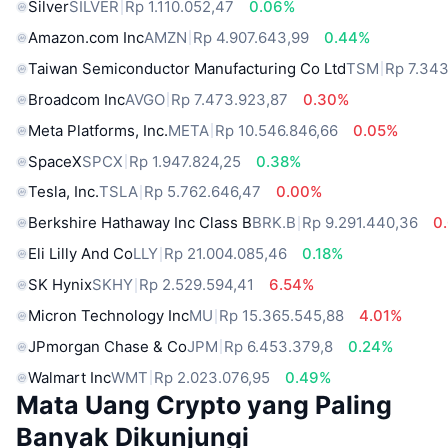
Silver
SILVER
Rp 1.110.052,47
0.06%
Amazon.com Inc
AMZN
Rp 4.907.643,99
0.44%
Taiwan Semiconductor Manufacturing Co Ltd
TSM
Rp 7.34
Broadcom Inc
AVGO
Rp 7.473.923,87
0.30%
Meta Platforms, Inc.
META
Rp 10.546.846,66
0.05%
SpaceX
SPCX
Rp 1.947.824,25
0.38%
Tesla, Inc.
TSLA
Rp 5.762.646,47
0.00%
Berkshire Hathaway Inc Class B
BRK.B
Rp 9.291.440,36
0
Eli Lilly And Co
LLY
Rp 21.004.085,46
0.18%
SK Hynix
SKHY
Rp 2.529.594,41
6.54%
Micron Technology Inc
MU
Rp 15.365.545,88
4.01%
JPmorgan Chase & Co
JPM
Rp 6.453.379,8
0.24%
Walmart Inc
WMT
Rp 2.023.076,95
0.49%
Mata Uang Crypto yang Paling
Banyak Dikunjungi