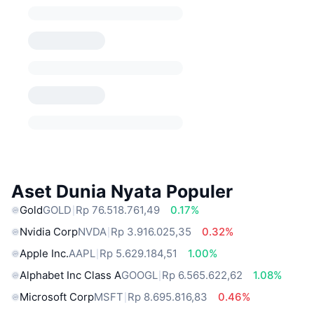
Aset Dunia Nyata Populer
Gold
GOLD
Rp 76.518.761,49
0.17%
Nvidia Corp
NVDA
Rp 3.916.025,35
0.32%
Apple Inc.
AAPL
Rp 5.629.184,51
1.00%
Alphabet Inc Class A
GOOGL
Rp 6.565.622,62
1.08%
Microsoft Corp
MSFT
Rp 8.695.816,83
0.46%