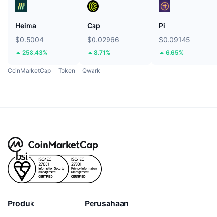
Heima
Cap
Pi
$0.5004
$0.02966
$0.09145
258.43%
8.71%
6.65%
CoinMarketCap
Token
Qwark
Produk
Perusahaan