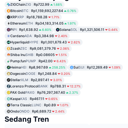
ZIGChain
ZIG
Rp722.99
1.68%
Bitcoin
BTC
Rp1,159,692,227.64
0.76%
XRP
XRP
Rp18,788.28
1.71%
Ethereum
ETH
Rp34,183,314.05
1.97%
Pi
PI
Rp1,638.92
Solana
SOL
Rp1,321,506.11
6.60%
0.44%
Cardano
ADA
Rp3,384.98
2.40%
Hyperliquid
HYPE
Rp1,001,679.43
2.62%
Zcash
ZEC
Rp9,081,379.76
2.06%
Shiba Inu
SHIB
Rp0.08605
1.51%
Pump.fun
PUMP
Rp42.00
6.43%
Heima
HEI
Rp8,967.69
Sui
SUI
Rp12,269.49
258.25%
1.09%
Dogecoin
DOGE
Rp1,248.84
0.20%
Stellar
XLM
Rp2,897.41
3.01%
Lorenzo Protocol
BANK
Rp788.31
12.27%
PAX Gold
PAXG
Rp76,297,367.40
2.37%
Kaspa
KAS
Rp467.11
0.65%
Terra Classic
LUNC
Rp0.89
1.07%
Ondo
ONDO
Rp6,689.72
2.44%
Sedang Tren