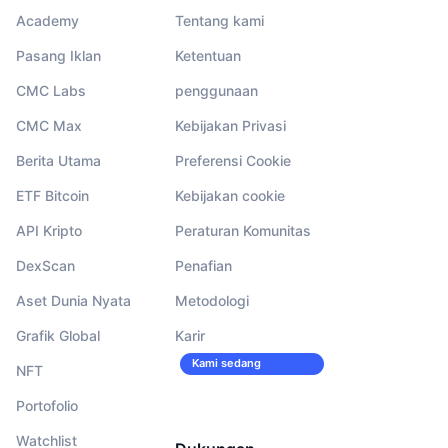
Academy
Tentang kami
Pasang Iklan
Ketentuan
CMC Labs
penggunaan
CMC Max
Kebijakan Privasi
Berita Utama
Preferensi Cookie
ETF Bitcoin
Kebijakan cookie
API Kripto
Peraturan Komunitas
DexScan
Penafian
Aset Dunia Nyata
Metodologi
Grafik Global
Karir
Kami sedang
NFT
merekrut!
Portofolio
Watchlist