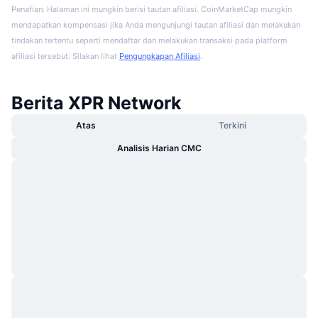
Penafian: Halaman ini mungkin berisi tautan afiliasi. CoinMarketCap mungkin
mendapatkan kompensasi jika Anda mengunjungi tautan afiliasi dan melakukan
tindakan tertentu seperti mendaftar dan melakukan transaksi pada platform
afiliasi tersebut. Silakan lihat
Pengungkapan Afiliasi
.
Berita XPR Network
Atas
Terkini
Analisis Harian CMC