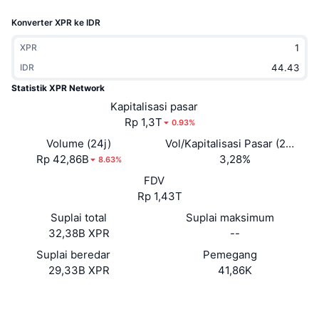
Sedang Tren
ETF Kripto
Konverter XPR ke IDR
Belajar
CMC MCP
Baru
ETF Bitcoin
XPR
x402
Berita
IDR
Kripto
ETF Ethereum
Statistik XPR Network
Academy
Kapitalisasi pasar
Politik
Rp 1,3T
0.93%
Analisis teknikal
Riset
Volume (24j)
Vol/Kapitalisasi Pasar (24J)
Olahraga
Rp 42,86B
3,28%
RSI
Video
8.63%
FDV
Keuangan
MACD
Glosarium
Rp 1,43T
Teknologi
Suplai total
Suplai maksimum
32,38B XPR
--
Derivatif
Kampanye
Suplai beredar
Pemegang
NFT
29,33B XPR
41,86K
Ikhtisar
Airdrop
Statistik NFT Keseluruhan
Situs web
Website
Whitepaper
Likuidasi
Hadiah Berlian