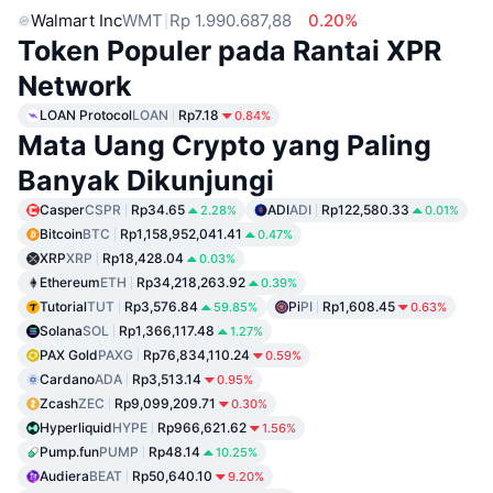
Walmart Inc
WMT
Rp 1.990.687,88
0.20%
Token Populer pada Rantai XPR
Network
LOAN Protocol
LOAN
Rp7.18
0.84%
Mata Uang Crypto yang Paling
Banyak Dikunjungi
Casper
CSPR
Rp34.65
ADI
ADI
Rp122,580.33
2.28%
0.01%
Bitcoin
BTC
Rp1,158,952,041.41
0.47%
XRP
XRP
Rp18,428.04
0.03%
Ethereum
ETH
Rp34,218,263.92
0.39%
Tutorial
TUT
Rp3,576.84
Pi
PI
Rp1,608.45
59.85%
0.63%
Solana
SOL
Rp1,366,117.48
1.27%
PAX Gold
PAXG
Rp76,834,110.24
0.59%
Cardano
ADA
Rp3,513.14
0.95%
Zcash
ZEC
Rp9,099,209.71
0.30%
Hyperliquid
HYPE
Rp966,621.62
1.56%
Pump.fun
PUMP
Rp48.14
10.25%
Audiera
BEAT
Rp50,640.10
9.20%