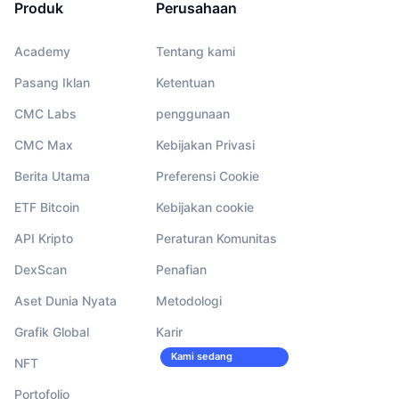
Produk
Perusahaan
Academy
Tentang kami
Pasang Iklan
Ketentuan
CMC Labs
penggunaan
CMC Max
Kebijakan Privasi
Berita Utama
Preferensi Cookie
ETF Bitcoin
Kebijakan cookie
API Kripto
Peraturan Komunitas
DexScan
Penafian
Aset Dunia Nyata
Metodologi
Grafik Global
Karir
Kami sedang
NFT
merekrut!
Portofolio