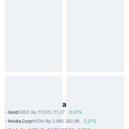
Aset Dunia Nyata Populer
Gold
GOLD
Rp 77.015.711,37
0.07%
Nvidia Corp
NVDA
Rp 3.985.382,96
2.27%