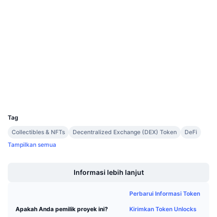
Medsos
Penjualan Mendatang
Tingkat Pendanaan
Belajar & Dapatkan
0xd7ef...5da2af
Kontrak
Kalender
3.2
Peringkat (CertiK)
explorer.xprnetwork.org
Penyelidik
Kalender ICO
Dompet-dompet
Kalender Event
UCID
5350
Tag
Collectibles & NFTs
Decentralized Exchange (DEX) Token
DeFi
Tampilkan semua
Boost
Informasi lebih lanjut
Perbarui Informasi Token
Kirimkan Token Unlocks
Apakah Anda pemilik proyek ini?