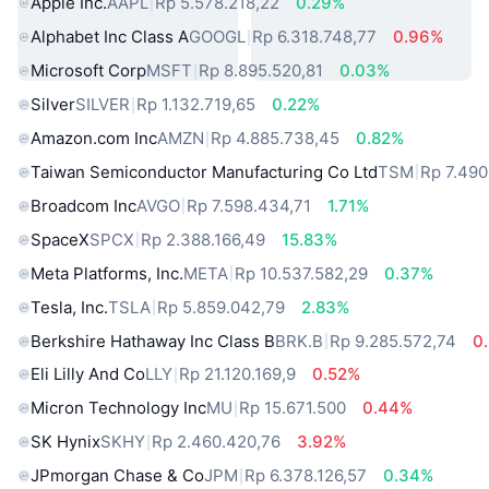
Apple Inc.
AAPL
Rp 5.578.218,22
0.29%
Alphabet Inc Class A
GOOGL
Rp 6.318.748,77
0.96%
Microsoft Corp
MSFT
Rp 8.895.520,81
0.03%
Silver
SILVER
Rp 1.132.719,65
0.22%
Amazon.com Inc
AMZN
Rp 4.885.738,45
0.82%
Taiwan Semiconductor Manufacturing Co Ltd
TSM
Rp 7.490
Broadcom Inc
AVGO
Rp 7.598.434,71
1.71%
SpaceX
SPCX
Rp 2.388.166,49
15.83%
Meta Platforms, Inc.
META
Rp 10.537.582,29
0.37%
Tesla, Inc.
TSLA
Rp 5.859.042,79
2.83%
Berkshire Hathaway Inc Class B
BRK.B
Rp 9.285.572,74
0
Eli Lilly And Co
LLY
Rp 21.120.169,9
0.52%
Micron Technology Inc
MU
Rp 15.671.500
0.44%
SK Hynix
SKHY
Rp 2.460.420,76
3.92%
JPmorgan Chase & Co
JPM
Rp 6.378.126,57
0.34%