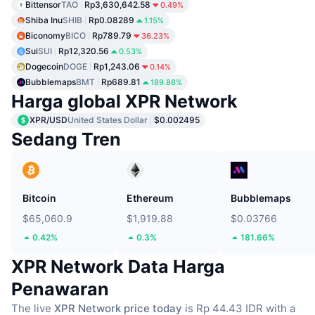
Bittensor
TAO
Rp3,630,642.58
0.49%
Shiba Inu
SHIB
Rp0.08289
1.15%
Biconomy
BICO
Rp789.79
36.23%
Sui
SUI
Rp12,320.56
0.53%
Dogecoin
DOGE
Rp1,243.06
0.14%
Bubblemaps
BMT
Rp689.81
189.86%
Harga global XPR Network
XPR/USD
United States Dollar
$0.002495
Sedang Tren
Bitcoin
Ethereum
Bubblemaps
$65,060.9
$1,919.88
$0.03766
0.42%
0.3%
181.66%
XPR Network Data Harga
Penawaran
The live
XPR Network price today
is Rp 44.43 IDR with a