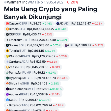
Walmart Inc
WMT
Rp 1.985.491,2
0.20%
Mata Uang Crypto yang Paling
Banyak Dikunjungi
Casper
CSPR
Rp34.72
ADI
ADI
Rp122,249.47
2.16%
0.28%
Bitcoin
BTC
Rp1,159,534,133.27
0.54%
XRP
XRP
Rp18,435.47
0.13%
Ethereum
ETH
Rp34,238,435.49
0.37%
Solana
SOL
Rp1,367,078.00
Pi
PI
Rp1,589.42
0.70%
0.22%
Tutorial
TUT
Rp2,864.15
5.25%
PAX Gold
PAXG
Rp77,176,714.02
0.23%
Cardano
ADA
Rp3,525.59
0.62%
Zcash
ZEC
Rp9,045,710.38
0.80%
Pump.fun
PUMP
Rp49.12
9.97%
Hyperliquid
HYPE
Rp970,466.73
0.44%
Shiba Inu
SHIB
Rp0.08403
2.28%
Bubblemaps
BMT
Rp612.01
91.85%
Audiera
BEAT
Rp45,338.19
21.37%
Sui
SUI
Rp12,366.17
0.39%
Bittensor
TAO
Rp3,621,796.74
0.84%
Biconomy
BICO
Rp678.11
47.10%