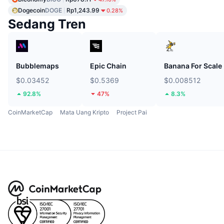
Dogecoin
DOGE
Rp1,243.99
0.28%
Sedang Tren
Bubblemaps
Epic Chain
Banana For Scale
$0.03452
$0.5369
$0.008512
92.8%
47%
8.3%
CoinMarketCap
Mata Uang Kripto
Project Pai