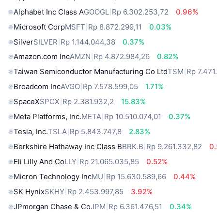
Alphabet Inc Class A
GOOGL
Rp 6.302.253,72
0.96%
Microsoft Corp
MSFT
Rp 8.872.299,11
0.03%
Silver
SILVER
Rp 1.144.044,38
0.37%
Amazon.com Inc
AMZN
Rp 4.872.984,26
0.82%
Taiwan Semiconductor Manufacturing Co Ltd
TSM
Rp 7.471
Broadcom Inc
AVGO
Rp 7.578.599,05
1.71%
SpaceX
SPCX
Rp 2.381.932,2
15.83%
Meta Platforms, Inc.
META
Rp 10.510.074,01
0.37%
Tesla, Inc.
TSLA
Rp 5.843.747,8
2.83%
Berkshire Hathaway Inc Class B
BRK.B
Rp 9.261.332,82
0
Eli Lilly And Co
LLY
Rp 21.065.035,85
0.52%
Micron Technology Inc
MU
Rp 15.630.589,66
0.44%
SK Hynix
SKHY
Rp 2.453.997,85
3.92%
JPmorgan Chase & Co
JPM
Rp 6.361.476,51
0.34%