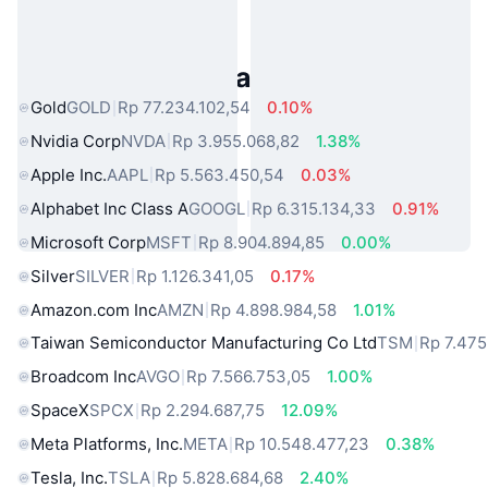
Aset Dunia Nyata Populer
Gold
GOLD
Rp 77.234.102,54
0.10%
Nvidia Corp
NVDA
Rp 3.955.068,82
1.38%
Apple Inc.
AAPL
Rp 5.563.450,54
0.03%
Alphabet Inc Class A
GOOGL
Rp 6.315.134,33
0.91%
Microsoft Corp
MSFT
Rp 8.904.894,85
0.00%
Silver
SILVER
Rp 1.126.341,05
0.17%
Amazon.com Inc
AMZN
Rp 4.898.984,58
1.01%
Taiwan Semiconductor Manufacturing Co Ltd
TSM
Rp 7.475
Broadcom Inc
AVGO
Rp 7.566.753,05
1.00%
SpaceX
SPCX
Rp 2.294.687,75
12.09%
Meta Platforms, Inc.
META
Rp 10.548.477,23
0.38%
Tesla, Inc.
TSLA
Rp 5.828.684,68
2.40%