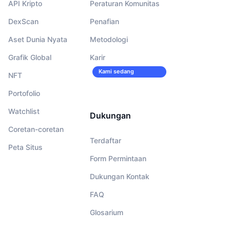
API Kripto
Peraturan Komunitas
DexScan
Penafian
Aset Dunia Nyata
Metodologi
Grafik Global
Karir
Kami sedang
NFT
merekrut!
Portofolio
Watchlist
Dukungan
Coretan-coretan
Terdaftar
Peta Situs
Form Permintaan
Dukungan Kontak
FAQ
Glosarium