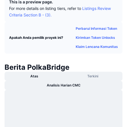
This is a preview page.
Sedang Tren
ETF Kripto
For more details on listing tiers, refer to
Listings Review
Belajar
CMC MCP
Criteria Section B - (3).
Baru
ETF Bitcoin
x402
Berita
Perbarui Informasi Token
Kripto
ETF Ethereum
Academy
Kirimkan Token Unlocks
Apakah Anda pemilik proyek ini?
Politik
Klaim Lencana Komunitas
Analisis teknikal
Riset
Olahraga
RSI
Video
Berita PolkaBridge
Keuangan
Atas
Terkini
MACD
Glosarium
Analisis Harian CMC
Teknologi
Derivatif
Kampanye
NFT
Ikhtisar
Airdrop
Statistik NFT Keseluruhan
Likuidasi
Hadiah Berlian