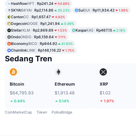
Hashflow
HFT
Rp241.24
54.89%
SKYAI
SKYAI
Rp2,114.86
Sui
SUI
Rp11,934.42
35.23%
1.69%
Canton
CC
Rp1,657.47
4.93%
Dogecoin
DOGE
Rp1,241.94
0.49%
Stellar
XLM
Rp2,869.89
Kaspa
KAS
Rp467.15
1.53%
2.18%
Ondo
ONDO
Rp6,159.64
7.11%
Biconomy
BICO
Rp944.92
41.63%
Chainlink
LINK
Rp146,116.22
1.75%
Sedang Tren
Bitcoin
Ethereum
XRP
$64,795.93
$1,913.48
$1.02
0.44%
0.14%
1.97%
CoinMarketCap
Token
PolkaBridge