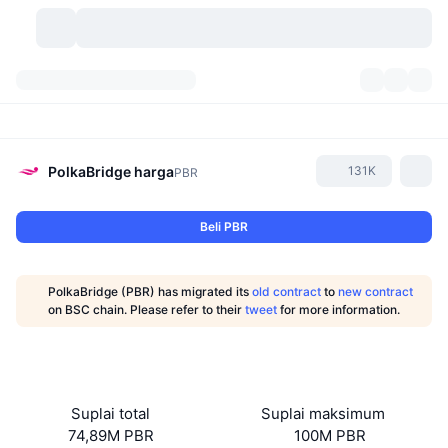
Mata Uang Kripto
Dasbor
Mata Uang Kripto
DexScan
Pasar
Peringkat
PolkaBridge
harga
131K
PBR
Sinyal
Bursa
Kategori
New
Tinjauan Pasar
Beli PBR
Tren
Komunitas
Snapshot Historis
Pasar Spot
Bursa terpusat:
PolkaBridge (PBR) has migrated its
old contract
to
new contract
Baru
Beranda
API
Pembukaan Kunci Token
Jumlah mata uang kripto
on BSC chain. Please refer to their
tweet
for more information.
Spot
Yang Menguat
Topik
Hasil
Produk
Perbendaharaan Bitcoin
Derivatif
API
Meme Explorer
Live
Aset Dunia Nyata
Perbendaharaan BNB
Produk
API Kripto
Suplai total
Suplai maksimum
Bursa terdesentralisasi:
74,89M PBR
100M PBR