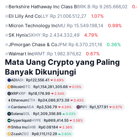
Berkshire Hathaway Inc Class B
BRK.B
Rp 9.265.666,02
0
Eli Lilly And Co
LLY
Rp 21.006.512,27
1.07%
Micron Technology Inc
MU
Rp 15.549.198,14
0.98%
SK Hynix
SKHY
Rp 2.434.332,49
4.79%
JPmorgan Chase & Co
JPM
Rp 6.370.251,16
0.36%
Walmart Inc
WMT
Rp 1.982.976,62
0.67%
Mata Uang Crypto yang Paling
Banyak Dikunjungi
ADI
ADI
Rp122,556.41
0.69%
Bitcoin
BTC
Rp1,154,281,305.66
0.13%
XRP
XRP
Rp18,176.99
2.54%
Ethereum
ETH
Rp34,086,973.39
0.43%
Cardano
ADA
Rp3,536.79
Pi
PI
Rp1,577.91
4.29%
0.57%
Solana
SOL
Rp1,309,356.89
0.03%
Hyperliquid
HYPE
Rp969,414.55
3.58%
Shiba Inu
SHIB
Rp0.08184
2.36%
Zcash
ZEC
Rp9,115,112.29
2.63%