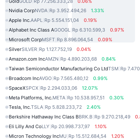
Gold
GOLD
Rp 77.256.333,28
0.06%
Nvidia Corp
NVDA
Rp 3.952.494,26
1.33%
Apple Inc.
AAPL
Rp 5.554.151,04
0.19%
Alphabet Inc Class A
GOOGL
Rp 6.310.599,3
0.97%
Microsoft Corp
MSFT
Rp 8.896.064,54
0.09%
Silver
SILVER
Rp 1.127.752,19
0.04%
Amazon.com Inc
AMZN
Rp 4.890.203,68
0.84%
Taiwan Semiconductor Manufacturing Co Ltd
TSM
Rp 7.470
Broadcom Inc
AVGO
Rp 7.565.480,12
0.99%
SpaceX
SPCX
Rp 2.294.033,06
12.07%
Meta Platforms, Inc.
META
Rp 10.538.957,51
0.30%
Tesla, Inc.
TSLA
Rp 5.828.233,72
2.40%
Berkshire Hathaway Inc Class B
BRK.B
Rp 9.270.218,49
0
Eli Lilly And Co
LLY
Rp 20.998.737,97
1.10%
Micron Technology Inc
MU
Rp 15.512.684,54
1.20%