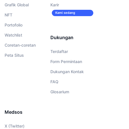
Grafik Global
Karir
Kami sedang
NFT
merekrut!
Portofolio
Watchlist
Dukungan
Coretan-coretan
Terdaftar
Peta Situs
Form Permintaan
Dukungan Kontak
FAQ
Glosarium
Medsos
X (Twitter)