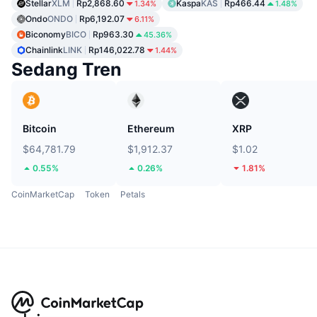
Stellar
XLM
Rp2,868.60
Kaspa
KAS
Rp466.44
1.34%
1.48%
Ondo
ONDO
Rp6,192.07
6.11%
Biconomy
BICO
Rp963.30
45.36%
Chainlink
LINK
Rp146,022.78
1.44%
Sedang Tren
Bitcoin
Ethereum
XRP
$64,781.79
$1,912.37
$1.02
0.55%
0.26%
1.81%
CoinMarketCap
Token
Petals