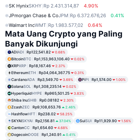
SK Hynix
SKHY
Rp 2.431.314,87
4.90%
JPmorgan Chase & Co
JPM
Rp 6.372.676,26
0.41%
Walmart Inc
WMT
Rp 1.983.577,02
0.64%
Mata Uang Crypto yang Paling
Banyak Dikunjungi
ADI
ADI
Rp122,541.82
0.68%
Bitcoin
BTC
Rp1,153,963,106.40
0.02%
XRP
XRP
Rp18,167.46
2.37%
Ethereum
ETH
Rp34,064,367.75
0.31%
Cardano
ADA
Rp3,549.70
Pi
PI
Rp1,574.00
3.69%
1.00%
Solana
SOL
Rp1,308,235.14
0.02%
Hyperliquid
HYPE
Rp965,501.25
3.83%
Shiba Inu
SHIB
Rp0.08182
2.30%
Zcash
ZEC
Rp9,108,653.76
2.46%
Hashflow
HFT
Rp238.02
58.25%
SKYAI
SKYAI
Rp2,156.81
Sui
SUI
Rp11,929.90
37.04%
1.56%
Canton
CC
Rp1,654.60
4.68%
Dogecoin
DOGE
Rp1,240.91
0.41%