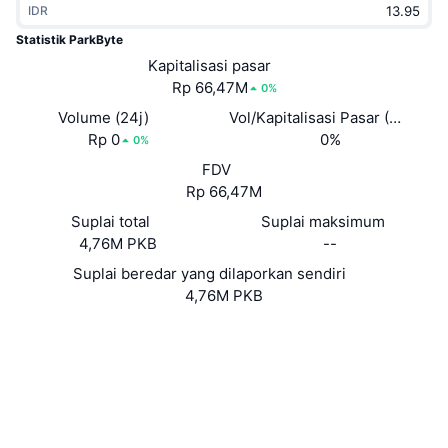
IDR
Sedang Tren
ETF Kripto
Belajar
CMC MCP
Statistik ParkByte
Baru
Kapitalisasi pasar
ETF Bitcoin
x402
Berita
Rp 66,47M
0%
Kripto
ETF Ethereum
Volume (24j)
Vol/Kapitalisasi Pasar (24J)
Academy
Rp 0
0%
0%
Politik
FDV
Analisis teknikal
Riset
Rp 66,47M
Olahraga
Suplai total
Suplai maksimum
RSI
Video
4,76M PKB
--
Keuangan
MACD
Suplai beredar yang dilaporkan sendiri
Glosarium
4,76M PKB
Teknologi
Situs web
Website
Derivatif
Kampanye
Medsos
NFT
2.7
Ikhtisar
Peringkat (CertiK)
Airdrop
Penyelidik
insight.parkbyte.com
Statistik NFT Keseluruhan
UCID
Likuidasi
Hadiah Berlian
934