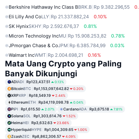
Berkshire Hathaway Inc Class B
BRK.B
Rp 9.382.296,55
0
Eli Lilly And Co
LLY
Rp 21.337.882,24
0.10%
SK Hynix
SKHY
Rp 2.592.676,37
0.81%
Micron Technology Inc
MU
Rp 15.908.253,82
0.78%
JPmorgan Chase & Co
JPM
Rp 6.385.784,99
0.03%
Walmart Inc
WMT
Rp 2.004.698,21
0.16%
Mata Uang Crypto yang Paling
Banyak Dikunjungi
ADI
ADI
Rp123,437.51
0.13%
Bitcoin
BTC
Rp1,153,097,642.82
0.20%
XRP
XRP
Rp18,549.19
2.44%
Ethereum
ETH
Rp34,119,098.78
0.04%
Pi
PI
Rp1,615.50
Cardano
ADA
Rp3,675.18
2.07%
7.81%
Solana
SOL
Rp1,303,614.76
1.52%
Heima
HEI
Rp3,632.63
23.66%
Hyperliquid
HYPE
Rp1,004,309.65
1.00%
Zcash
ZEC
Rp8,862,306.57
4.09%