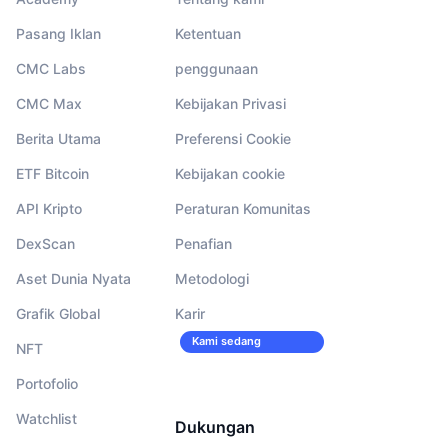
Pasang Iklan
Ketentuan
CMC Labs
penggunaan
CMC Max
Kebijakan Privasi
Berita Utama
Preferensi Cookie
ETF Bitcoin
Kebijakan cookie
API Kripto
Peraturan Komunitas
DexScan
Penafian
Aset Dunia Nyata
Metodologi
Grafik Global
Karir
Kami sedang
NFT
merekrut!
Portofolio
Watchlist
Dukungan