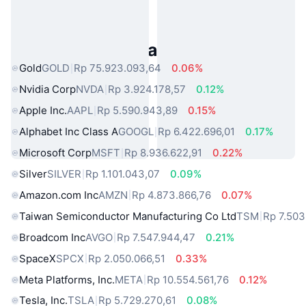
Aset Dunia Nyata Populer
Gold
GOLD
Rp 75.923.093,64
0.06%
Nvidia Corp
NVDA
Rp 3.924.178,57
0.12%
Apple Inc.
AAPL
Rp 5.590.943,89
0.15%
Alphabet Inc Class A
GOOGL
Rp 6.422.696,01
0.17%
Microsoft Corp
MSFT
Rp 8.936.622,91
0.22%
Silver
SILVER
Rp 1.101.043,07
0.09%
Amazon.com Inc
AMZN
Rp 4.873.866,76
0.07%
Taiwan Semiconductor Manufacturing Co Ltd
TSM
Rp 7.503
Broadcom Inc
AVGO
Rp 7.547.944,47
0.21%
SpaceX
SPCX
Rp 2.050.066,51
0.33%
Meta Platforms, Inc.
META
Rp 10.554.561,76
0.12%
Tesla, Inc.
TSLA
Rp 5.729.270,61
0.08%