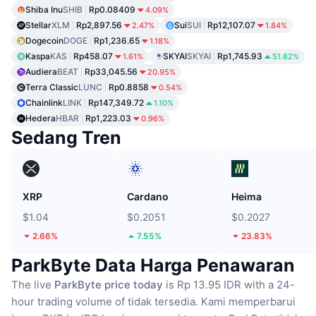
Shiba Inu
SHIB
Rp0.08409
4.09%
Stellar
XLM
Rp2,897.56
Sui
SUI
Rp12,107.07
2.47%
1.84%
Dogecoin
DOGE
Rp1,236.65
1.18%
Kaspa
KAS
Rp458.07
SKYAI
SKYAI
Rp1,745.93
1.61%
51.82%
Audiera
BEAT
Rp33,045.56
20.95%
Terra Classic
LUNC
Rp0.8858
0.54%
Chainlink
LINK
Rp147,349.72
1.10%
Hedera
HBAR
Rp1,223.03
0.96%
Sedang Tren
XRP
Cardano
Heima
$1.04
$0.2051
$0.2027
2.66%
7.55%
23.83%
ParkByte Data Harga Penawaran
The live
ParkByte price today
is Rp 13.95 IDR with a 24-
hour trading volume of tidak tersedia.
Kami memperbarui