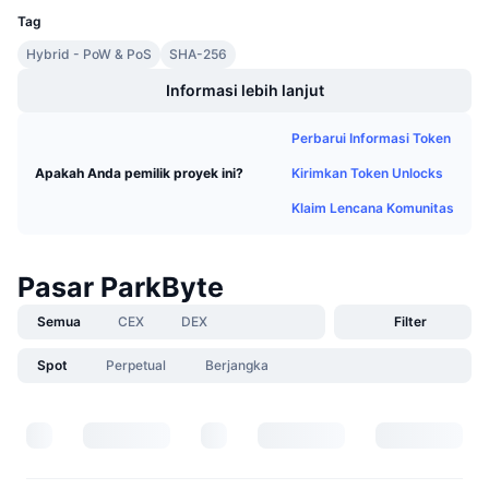
Penjualan Mendatang
Tag
Tingkat Pendanaan
Belajar & Dapatkan
Hybrid - PoW & PoS
SHA-256
Informasi lebih lanjut
Kalender
Perbarui Informasi Token
Kalender ICO
Kirimkan Token Unlocks
Apakah Anda pemilik proyek ini?
Kalender Event
Klaim Lencana Komunitas
Pasar ParkByte
Semua
CEX
DEX
Filter
Spot
Perpetual
Berjangka