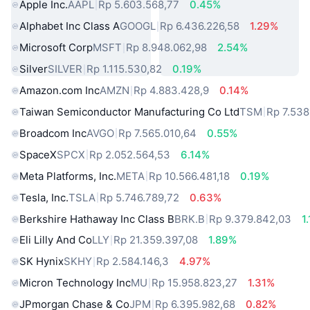
Apple Inc.
AAPL
Rp 5.603.568,77
0.45%
Alphabet Inc Class A
GOOGL
Rp 6.436.226,58
1.29%
Microsoft Corp
MSFT
Rp 8.948.062,98
2.54%
Silver
SILVER
Rp 1.115.530,82
0.19%
Amazon.com Inc
AMZN
Rp 4.883.428,9
0.14%
Taiwan Semiconductor Manufacturing Co Ltd
TSM
Rp 7.538
Broadcom Inc
AVGO
Rp 7.565.010,64
0.55%
SpaceX
SPCX
Rp 2.052.564,53
6.14%
Meta Platforms, Inc.
META
Rp 10.566.481,18
0.19%
Tesla, Inc.
TSLA
Rp 5.746.789,72
0.63%
Berkshire Hathaway Inc Class B
BRK.B
Rp 9.379.842,03
1
Eli Lilly And Co
LLY
Rp 21.359.397,08
1.89%
SK Hynix
SKHY
Rp 2.584.146,3
4.97%
Micron Technology Inc
MU
Rp 15.958.823,27
1.31%
JPmorgan Chase & Co
JPM
Rp 6.395.982,68
0.82%