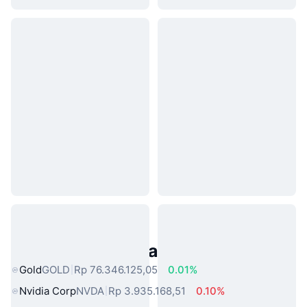
Aset Dunia Nyata Populer
Gold
GOLD
Rp 76.346.125,05
0.01%
Nvidia Corp
NVDA
Rp 3.935.168,51
0.10%