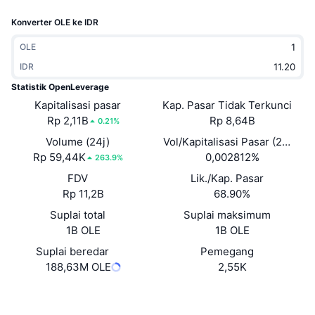
Sedang Tren
ETF Kripto
Konverter OLE ke IDR
Belajar
CMC MCP
Baru
ETF Bitcoin
OLE
x402
Berita
IDR
Kripto
ETF Ethereum
Statistik OpenLeverage
Academy
Kapitalisasi pasar
Kap. Pasar Tidak Terkunci
Politik
Rp 2,11B
Rp 8,64B
0.21%
Analisis teknikal
Riset
Volume (24j)
Vol/Kapitalisasi Pasar (24J)
Olahraga
Rp 59,44K
0,002812%
RSI
Video
263.9%
FDV
Lik./Kap. Pasar
Keuangan
MACD
Glosarium
Rp 11,2B
68.90%
Teknologi
Suplai total
Suplai maksimum
1B OLE
1B OLE
Derivatif
Kampanye
Suplai beredar
Pemegang
NFT
188,63M OLE
2,55K
Ikhtisar
Airdrop
Statistik NFT Keseluruhan
Situs web
Website
Whitepaper
Likuidasi
Hadiah Berlian