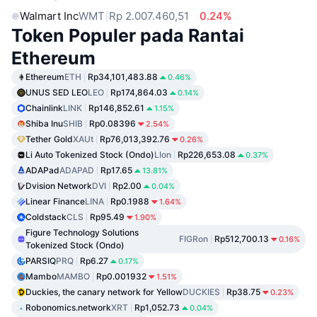
Walmart Inc
WMT
Rp 2.007.460,51
0.24%
Token Populer pada Rantai
Ethereum
Ethereum
ETH
Rp34,101,483.88
0.46%
UNUS SED LEO
LEO
Rp174,864.03
0.14%
Chainlink
LINK
Rp146,852.61
1.15%
Shiba Inu
SHIB
Rp0.08396
2.54%
Tether Gold
XAUt
Rp76,013,392.76
0.26%
Li Auto Tokenized Stock (Ondo)
LIon
Rp226,653.08
0.37%
ADAPad
ADAPAD
Rp17.65
13.81%
Dvision Network
DVI
Rp2.00
0.04%
Linear Finance
LINA
Rp0.1988
1.64%
Coldstack
CLS
Rp95.49
1.90%
Figure Technology Solutions
FIGRon
Rp512,700.13
0.16%
Tokenized Stock (Ondo)
PARSIQ
PRQ
Rp6.27
0.17%
Mambo
MAMBO
Rp0.001932
1.51%
Duckies, the canary network for Yellow
DUCKIES
Rp38.75
0.23%
Robonomics.network
XRT
Rp1,052.73
0.04%