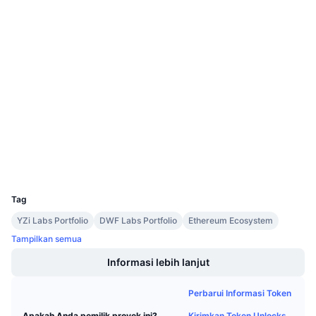
Medsos
Penjualan Mendatang
Tingkat Pendanaan
Belajar & Dapatkan
0x1B6e...83ab0A
Kontrak
Kalender
3.5
Peringkat (CertiK)
Audits
Kalender ICO
etherscan.io
Penyelidik
Kalender Event
Dompet-dompet
UCID
20719
Tag
YZi Labs Portfolio
DWF Labs Portfolio
Ethereum Ecosystem
Tampilkan semua
Informasi lebih lanjut
Perbarui Informasi Token
Kirimkan Token Unlocks
Apakah Anda pemilik proyek ini?