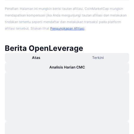
Penafian: Halaman ini mungkin berisi tautan afiliasi. CoinMarketCap mungkin
mendapatkan kompensasi jika Anda mengunjungi tautan afiliasi dan melakukan
tindakan tertentu seperti mendaftar dan melakukan transaksi pada platform
afiliasi tersebut. Silakan lihat
Pengungkapan Afiliasi
.
Berita OpenLeverage
Atas
Terkini
Analisis Harian CMC