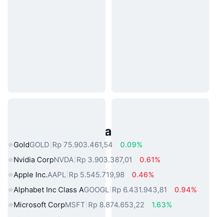
Aset Dunia Nyata Populer
Gold
GOLD
Rp 75.903.461,54
0.09%
Nvidia Corp
NVDA
Rp 3.903.387,01
0.61%
Apple Inc.
AAPL
Rp 5.545.719,98
0.46%
Alphabet Inc Class A
GOOGL
Rp 6.431.943,81
0.94%
Microsoft Corp
MSFT
Rp 8.874.653,22
1.63%