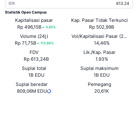
IDR
Sedang Tren
ETF Kripto
Belajar
CMC MCP
Statistik Open Campus
Kapitalisasi pasar
Baru
Kap. Pasar Tidak Terkunci
ETF Bitcoin
x402
Berita
Rp 496,15B
Rp 502,99B
4.85%
Kripto
ETF Ethereum
Volume (24j)
Vol/Kapitalisasi Pasar (24J)
Academy
Rp 71,75B
14,46%
113.86%
Politik
FDV
Lik./Kap. Pasar
Analisis teknikal
Riset
Rp 613,24B
1.93%
Olahraga
Suplai total
Suplai maksimum
RSI
Video
1B EDU
1B EDU
Keuangan
MACD
Suplai beredar
Pemegang
Glosarium
809,06M EDU
20,61K
Teknologi
Situs web
Website
Whitepaper
Derivatif
Kampanye
Medsos
NFT
Ikhtisar
Airdrop
0xf817...284D11
Kontrak
Statistik NFT Keseluruhan
Likuidasi
4.0
Hadiah Berlian
Peringkat (CertiK)