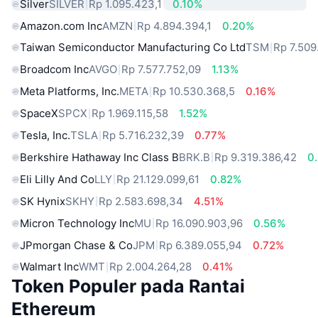
Silver
SILVER
Rp 1.095.423,1
0.10%
Amazon.com Inc
AMZN
Rp 4.894.394,1
0.20%
Taiwan Semiconductor Manufacturing Co Ltd
TSM
Rp 7.509
Broadcom Inc
AVGO
Rp 7.577.752,09
1.13%
Meta Platforms, Inc.
META
Rp 10.530.368,5
0.16%
SpaceX
SPCX
Rp 1.969.115,58
1.52%
Tesla, Inc.
TSLA
Rp 5.716.232,39
0.77%
Berkshire Hathaway Inc Class B
BRK.B
Rp 9.319.386,42
0
Eli Lilly And Co
LLY
Rp 21.129.099,61
0.82%
SK Hynix
SKHY
Rp 2.583.698,34
4.51%
Micron Technology Inc
MU
Rp 16.090.903,96
0.56%
JPmorgan Chase & Co
JPM
Rp 6.389.055,94
0.72%
Walmart Inc
WMT
Rp 2.004.264,28
0.41%
Token Populer pada Rantai
Ethereum