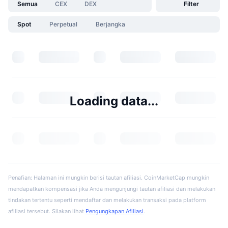
Semua
CEX
DEX
Filter
Spot
Perpetual
Berjangka
Loading data...
Penafian: Halaman ini mungkin berisi tautan afiliasi. CoinMarketCap mungkin
mendapatkan kompensasi jika Anda mengunjungi tautan afiliasi dan melakukan
tindakan tertentu seperti mendaftar dan melakukan transaksi pada platform
afiliasi tersebut. Silakan lihat
Pengungkapan Afiliasi
.