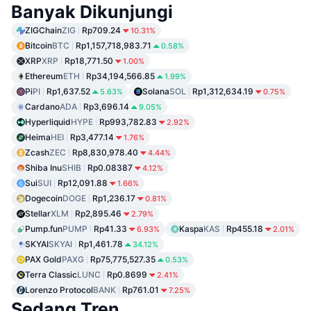
Banyak Dikunjungi
ZIGChain
ZIG
Rp709.24
10.31%
Bitcoin
BTC
Rp1,157,718,983.71
0.58%
XRP
XRP
Rp18,771.50
1.00%
Ethereum
ETH
Rp34,194,566.85
1.99%
Pi
PI
Rp1,637.52
Solana
SOL
Rp1,312,634.19
5.63%
0.75%
Cardano
ADA
Rp3,696.14
9.05%
Hyperliquid
HYPE
Rp993,782.83
2.92%
Heima
HEI
Rp3,477.14
1.76%
Zcash
ZEC
Rp8,830,978.40
4.44%
Shiba Inu
SHIB
Rp0.08387
4.12%
Sui
SUI
Rp12,091.88
1.66%
Dogecoin
DOGE
Rp1,236.17
0.81%
Stellar
XLM
Rp2,895.46
2.79%
Pump.fun
PUMP
Rp41.33
Kaspa
KAS
Rp455.18
6.93%
2.01%
SKYAI
SKYAI
Rp1,461.78
34.12%
PAX Gold
PAXG
Rp75,775,527.35
0.53%
Terra Classic
LUNC
Rp0.8699
2.41%
Lorenzo Protocol
BANK
Rp761.01
7.25%
Sedang Tren