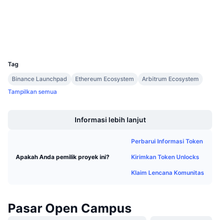
Penjualan Mendatang
bscscan.com
Tingkat Pendanaan
Penyelidik
Belajar & Dapatkan
Dompet-dompet
UCID
Kalender
24613
Tag
Kalender ICO
Binance Launchpad
Ethereum Ecosystem
Arbitrum Ecosystem
Tampilkan semua
Kalender Event
Boost
Informasi lebih lanjut
Perbarui Informasi Token
Kirimkan Token Unlocks
Apakah Anda pemilik proyek ini?
Klaim Lencana Komunitas
Pasar Open Campus