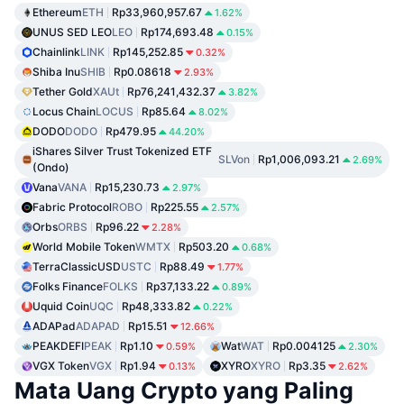
Ethereum
ETH
Rp33,960,957.67
1.62%
UNUS SED LEO
LEO
Rp174,693.48
0.15%
Chainlink
LINK
Rp145,252.85
0.32%
Shiba Inu
SHIB
Rp0.08618
2.93%
Tether Gold
XAUt
Rp76,241,432.37
3.82%
Locus Chain
LOCUS
Rp85.64
8.02%
DODO
DODO
Rp479.95
44.20%
iShares Silver Trust Tokenized ETF
SLVon
Rp1,006,093.21
2.69%
(Ondo)
Vana
VANA
Rp15,230.73
2.97%
Fabric Protocol
ROBO
Rp225.55
2.57%
Orbs
ORBS
Rp96.22
2.28%
World Mobile Token
WMTX
Rp503.20
0.68%
TerraClassicUSD
USTC
Rp88.49
1.77%
Folks Finance
FOLKS
Rp37,133.22
0.89%
Uquid Coin
UQC
Rp48,333.82
0.22%
ADAPad
ADAPAD
Rp15.51
12.66%
PEAKDEFI
PEAK
Rp1.10
Wat
WAT
Rp0.004125
0.59%
2.30%
VGX Token
VGX
Rp1.94
XYRO
XYRO
Rp3.35
0.13%
2.62%
Mata Uang Crypto yang Paling