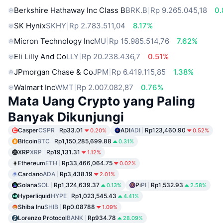
Berkshire Hathaway Inc Class B
BRK.B
Rp 9.265.045,18
0
SK Hynix
SKHY
Rp 2.783.511,04
8.17%
Micron Technology Inc
MU
Rp 15.985.514,76
7.62%
Eli Lilly And Co
LLY
Rp 20.238.436,7
0.51%
JPmorgan Chase & Co
JPM
Rp 6.419.115,85
1.38%
Walmart Inc
WMT
Rp 2.007.082,87
0.76%
Mata Uang Crypto yang Paling
Banyak Dikunjungi
Casper
CSPR
Rp33.01
ADI
ADI
Rp123,460.90
0.20%
0.52%
Bitcoin
BTC
Rp1,150,285,699.88
0.31%
XRP
XRP
Rp19,131.31
1.12%
Ethereum
ETH
Rp33,466,064.75
0.02%
Cardano
ADA
Rp3,438.19
2.01%
Solana
SOL
Rp1,324,639.37
Pi
PI
Rp1,532.93
0.13%
2.58%
Hyperliquid
HYPE
Rp1,023,545.43
4.41%
Shiba Inu
SHIB
Rp0.08788
1.09%
Lorenzo Protocol
BANK
Rp934.78
28.09%