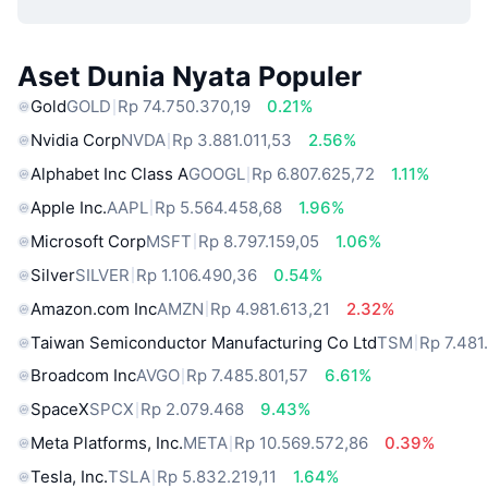
Aset Dunia Nyata Populer
Gold
GOLD
Rp 74.750.370,19
0.21%
Nvidia Corp
NVDA
Rp 3.881.011,53
2.56%
Alphabet Inc Class A
GOOGL
Rp 6.807.625,72
1.11%
Apple Inc.
AAPL
Rp 5.564.458,68
1.96%
Microsoft Corp
MSFT
Rp 8.797.159,05
1.06%
Silver
SILVER
Rp 1.106.490,36
0.54%
Amazon.com Inc
AMZN
Rp 4.981.613,21
2.32%
Taiwan Semiconductor Manufacturing Co Ltd
TSM
Rp 7.481
Broadcom Inc
AVGO
Rp 7.485.801,57
6.61%
SpaceX
SPCX
Rp 2.079.468
9.43%
Meta Platforms, Inc.
META
Rp 10.569.572,86
0.39%
Tesla, Inc.
TSLA
Rp 5.832.219,11
1.64%