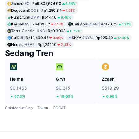
Zcash
ZEC
Rp9,307,624.00
6.34%
Dogecoin
DOGE
Rp1,250.84
1.05%
Pump.fun
PUMP
Rp44.16
9.46%
Kaspa
KAS
Rp469.02
Defi App
HOME
Rp170.73
0.17%
1.31%
Terra Classic
LUNC
Rp0.9008
0.22%
Sui
SUI
Rp12,400.45
SKYAI
SKYAI
Rp925.49
0.49%
12.46%
Hedera
HBAR
Rp1,241.10
2.43%
Sedang Tren
Heima
Grvt
Zcash
$0.1468
$0.315
$519.29
67.3%
19.69%
6.98%
CoinMarketCap
Token
OGCAT