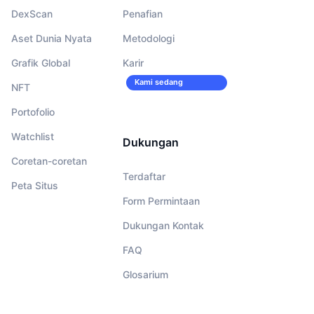
DexScan
Penafian
Aset Dunia Nyata
Metodologi
Grafik Global
Karir
Kami sedang
NFT
merekrut!
Portofolio
Watchlist
Dukungan
Coretan-coretan
Terdaftar
Peta Situs
Form Permintaan
Dukungan Kontak
FAQ
Glosarium