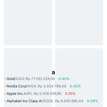
Aset Dunia Nyata Populer
Gold
GOLD
Rp 77.052.026,06
0.40%
Nvidia Corp
NVDA
Rp 3.934.769,48
0.43%
Apple Inc.
AAPL
Rp 5.558.506,86
0.55%
Alphabet Inc Class A
GOOGL
Rp 6.405.960,44
0.09%