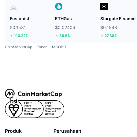
Fusionist
ETHGas
Stargate Finance
$0.1531
$0.02404
$0.1548
110.22%
36.5%
27.88%
CoinMarketCap
Token
MCOBIT
Produk
Perusahaan