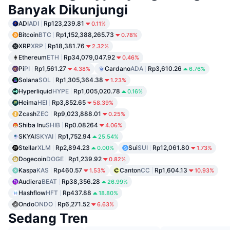
Banyak Dikunjungi
ADI
ADI
Rp123,239.81
0.11%
Bitcoin
BTC
Rp1,152,388,265.73
0.78%
XRP
XRP
Rp18,381.76
2.32%
Ethereum
ETH
Rp34,079,047.92
0.46%
Pi
PI
Rp1,561.27
Cardano
ADA
Rp3,610.26
4.38%
6.76%
Solana
SOL
Rp1,305,364.38
1.23%
Hyperliquid
HYPE
Rp1,005,020.78
0.16%
Heima
HEI
Rp3,852.65
58.39%
Zcash
ZEC
Rp9,023,888.01
0.25%
Shiba Inu
SHIB
Rp0.08264
4.06%
SKYAI
SKYAI
Rp1,752.94
25.54%
Stellar
XLM
Rp2,894.23
Sui
SUI
Rp12,061.80
0.00%
1.73%
Dogecoin
DOGE
Rp1,239.92
0.82%
Kaspa
KAS
Rp460.57
Canton
CC
Rp1,604.13
1.53%
10.93%
Audiera
BEAT
Rp38,356.28
26.99%
Hashflow
HFT
Rp437.88
18.80%
Ondo
ONDO
Rp6,271.52
6.63%
Sedang Tren