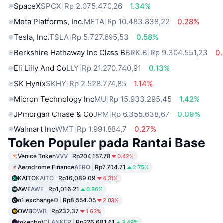
SpaceX
SPCX
Rp 2.075.470,26
1.34%
Meta Platforms, Inc.
META
Rp 10.483.838,22
0.28%
Tesla, Inc.
TSLA
Rp 5.727.695,53
0.58%
Berkshire Hathaway Inc Class B
BRK.B
Rp 9.304.551,23
0
Eli Lilly And Co
LLY
Rp 21.270.740,91
0.13%
SK Hynix
SKHY
Rp 2.528.774,85
1.14%
Micron Technology Inc
MU
Rp 15.933.295,45
1.42%
JPmorgan Chase & Co
JPM
Rp 6.355.638,67
0.09%
Walmart Inc
WMT
Rp 1.991.884,7
0.27%
Token Populer pada Rantai Base
Venice Token
VVV
Rp204,157.78
0.42%
Aerodrome Finance
AERO
Rp7,704.71
2.75%
KAITO
KAITO
Rp16,089.09
4.31%
AWE
AWE
Rp1,016.21
0.86%
o1.exchange
O
Rp8,554.05
2.03%
OWB
OWB
Rp232.37
1.63%
tokenbot
CLANKER
Rp226,681.61
3.49%