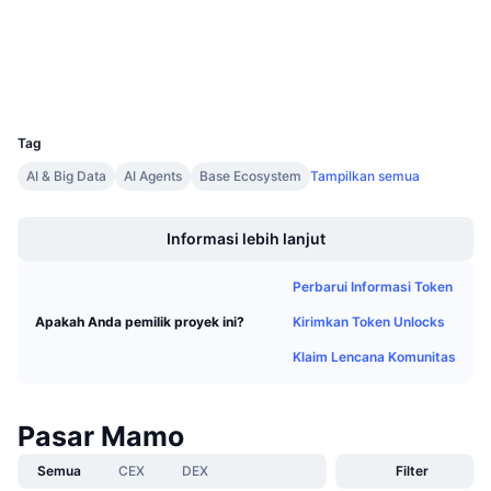
Penyelidik
Penjualan Mendatang
Tingkat Pendanaan
Belajar & Dapatkan
Dompet-dompet
UCID
Kalender
36601
Tag
Kalender ICO
AI & Big Data
AI Agents
Base Ecosystem
Tampilkan semua
Boost
Kalender Event
Informasi lebih lanjut
Perbarui Informasi Token
Kirimkan Token Unlocks
Apakah Anda pemilik proyek ini?
Klaim Lencana Komunitas
Pasar Mamo
Semua
CEX
DEX
Filter