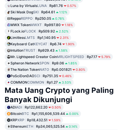
Luna by Virtuals
LUNA
Rp81.76
0.57%
Ski Mask Dog
SKI
Rp64.61
1.12%
Reppo
REPPO
Rp250.05
0.78%
MWX Token
MWXT
Rp997.80
1.18%
FLock.io
FLOCK
Rp509.92
2.52%
Limitless
LMTS
Rp1,140.95
2.31%
Keyboard Cat
KEYCAT
Rp6.74
1.90%
Intuition
TRUST
Rp929.43
1.58%
Mr. Lightspeed Creator Coin
MRLIGHTSPEED
Rp7.17
5.79%
Spheron Network
SPON
Rp9.06
1.85%
The Nation Token
NATO
Rp0.001821
0.80%
PoSciDonDAO
SCI
Rp751.35
0.46%
COMMON
COMMON
Rp1.27
3.53%
Mata Uang Crypto yang Paling
Banyak Dikunjungi
ADI
ADI
Rp122,662.20
0.50%
Bitcoin
BTC
Rp1,155,606,539.44
0.00%
XRP
XRP
Rp18,432.51
1.59%
Ethereum
ETH
Rp34,065,525.54
0.14%