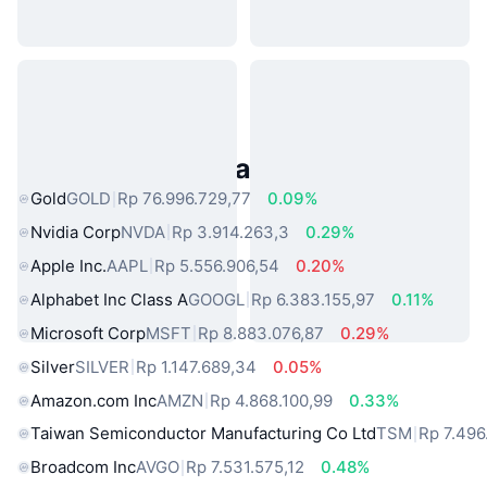
Aset Dunia Nyata Populer
Gold
GOLD
Rp 76.996.729,77
0.09%
Nvidia Corp
NVDA
Rp 3.914.263,3
0.29%
Apple Inc.
AAPL
Rp 5.556.906,54
0.20%
Alphabet Inc Class A
GOOGL
Rp 6.383.155,97
0.11%
Microsoft Corp
MSFT
Rp 8.883.076,87
0.29%
Silver
SILVER
Rp 1.147.689,34
0.05%
Amazon.com Inc
AMZN
Rp 4.868.100,99
0.33%
Taiwan Semiconductor Manufacturing Co Ltd
TSM
Rp 7.496
Broadcom Inc
AVGO
Rp 7.531.575,12
0.48%