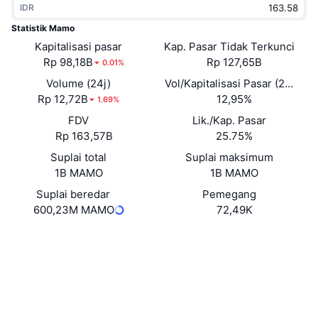
IDR
Sedang Tren
ETF Kripto
Belajar
CMC MCP
Statistik Mamo
Kapitalisasi pasar
Baru
Kap. Pasar Tidak Terkunci
ETF Bitcoin
x402
Berita
Rp 98,18B
Rp 127,65B
0.01%
Kripto
ETF Ethereum
Volume (24j)
Vol/Kapitalisasi Pasar (24J)
Academy
Rp 12,72B
12,95%
1.69%
Politik
FDV
Lik./Kap. Pasar
Analisis teknikal
Riset
Rp 163,57B
25.75%
Olahraga
Suplai total
Suplai maksimum
RSI
Video
1B MAMO
1B MAMO
Keuangan
MACD
Suplai beredar
Pemegang
Glosarium
600,23M MAMO
72,49K
Teknologi
Situs web
Website
Whitepaper
Derivatif
Kampanye
Medsos
NFT
Ikhtisar
Airdrop
Kontrak
0x7300...0219fE
3.3
Peringkat (CertiK)
Statistik NFT Keseluruhan
Likuidasi
Hadiah Berlian
basescan.org