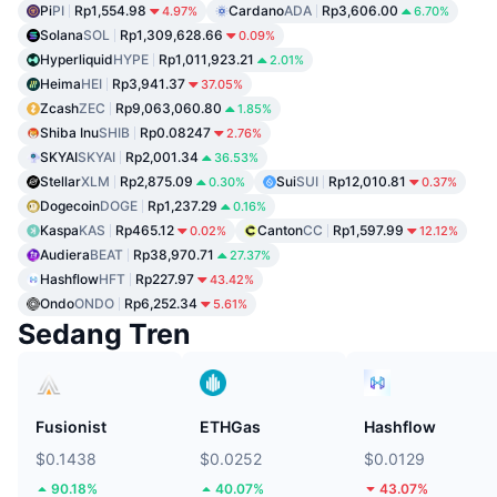
Pi
PI
Rp1,554.98
Cardano
ADA
Rp3,606.00
4.97%
6.70%
Solana
SOL
Rp1,309,628.66
0.09%
Hyperliquid
HYPE
Rp1,011,923.21
2.01%
Heima
HEI
Rp3,941.37
37.05%
Zcash
ZEC
Rp9,063,060.80
1.85%
Shiba Inu
SHIB
Rp0.08247
2.76%
SKYAI
SKYAI
Rp2,001.34
36.53%
Stellar
XLM
Rp2,875.09
Sui
SUI
Rp12,010.81
0.30%
0.37%
Dogecoin
DOGE
Rp1,237.29
0.16%
Kaspa
KAS
Rp465.12
Canton
CC
Rp1,597.99
0.02%
12.12%
Audiera
BEAT
Rp38,970.71
27.37%
Hashflow
HFT
Rp227.97
43.42%
Ondo
ONDO
Rp6,252.34
5.61%
Sedang Tren
Fusionist
ETHGas
Hashflow
$0.1438
$0.0252
$0.0129
90.18%
40.07%
43.07%