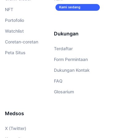
Kami sedang
NFT
merekrut!
Portofolio
Watchlist
Dukungan
Coretan-coretan
Terdaftar
Peta Situs
Form Permintaan
Dukungan Kontak
FAQ
Glosarium
Medsos
X (Twitter)