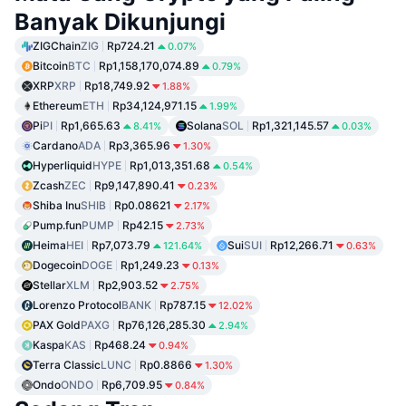
Banyak Dikunjungi
ZIGChain
ZIG
Rp724.21
0.07%
Bitcoin
BTC
Rp1,158,170,074.89
0.79%
XRP
XRP
Rp18,749.92
1.88%
Ethereum
ETH
Rp34,124,971.15
1.99%
Pi
PI
Rp1,665.63
Solana
SOL
Rp1,321,145.57
8.41%
0.03%
Cardano
ADA
Rp3,365.96
1.30%
Hyperliquid
HYPE
Rp1,013,351.68
0.54%
Zcash
ZEC
Rp9,147,890.41
0.23%
Shiba Inu
SHIB
Rp0.08621
2.17%
Pump.fun
PUMP
Rp42.15
2.73%
Heima
HEI
Rp7,073.79
Sui
SUI
Rp12,266.71
121.64%
0.63%
Dogecoin
DOGE
Rp1,249.23
0.13%
Stellar
XLM
Rp2,903.52
2.75%
Lorenzo Protocol
BANK
Rp787.15
12.02%
PAX Gold
PAXG
Rp76,126,285.30
2.94%
Kaspa
KAS
Rp468.24
0.94%
Terra Classic
LUNC
Rp0.8866
1.30%
Ondo
ONDO
Rp6,709.95
0.84%