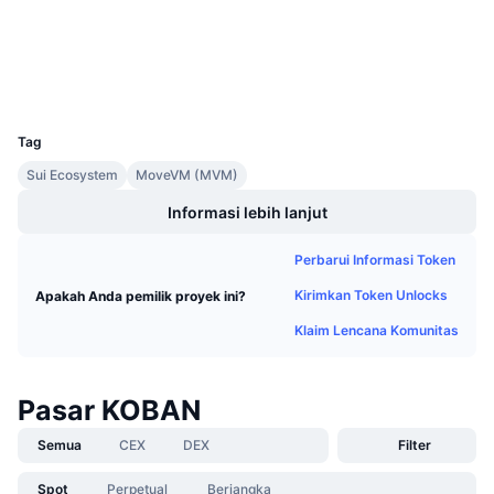
suivision.xyz
Penjualan Mendatang
Penyelidik
Tingkat Pendanaan
Belajar & Dapatkan
Dompet-dompet
UCID
Kalender
36570
Tag
Kalender ICO
Sui Ecosystem
MoveVM (MVM)
Kalender Event
Informasi lebih lanjut
Perbarui Informasi Token
Kirimkan Token Unlocks
Apakah Anda pemilik proyek ini?
Klaim Lencana Komunitas
Pasar KOBAN
Semua
CEX
DEX
Filter
Spot
Perpetual
Berjangka