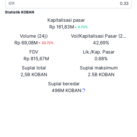
IDR
Sedang Tren
ETF Kripto
Belajar
CMC MCP
Statistik KOBAN
Baru
Kapitalisasi pasar
ETF Bitcoin
x402
Berita
Rp 161,83M
0.72%
Kripto
ETF Ethereum
Volume (24j)
Vol/Kapitalisasi Pasar (24J)
Academy
Rp 69,08M
42,69%
33.72%
Politik
FDV
Lik./Kap. Pasar
Analisis teknikal
Riset
Rp 815,67M
0.68%
Olahraga
Suplai total
Suplai maksimum
RSI
Video
2,5B KOBAN
2.5B KOBAN
Keuangan
MACD
Suplai beredar
Glosarium
496M KOBAN
Teknologi
Website
Whitepaper
Derivatif
Kampanye
Situs web
NFT
Ikhtisar
Airdrop
Medsos
Statistik NFT Keseluruhan
Likuidasi
Hadiah Berlian
Kontrak
0x8400...:KOBAN