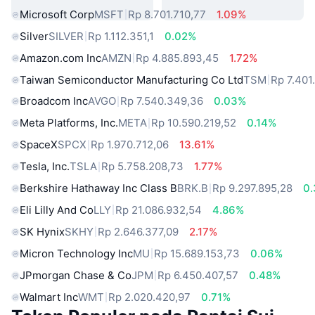
Microsoft Corp
MSFT
Rp 8.701.710,77
1.09%
Silver
SILVER
Rp 1.112.351,1
0.02%
Amazon.com Inc
AMZN
Rp 4.885.893,45
1.72%
Taiwan Semiconductor Manufacturing Co Ltd
TSM
Rp 7.401
Broadcom Inc
AVGO
Rp 7.540.349,36
0.03%
Meta Platforms, Inc.
META
Rp 10.590.219,52
0.14%
SpaceX
SPCX
Rp 1.970.712,06
13.61%
Tesla, Inc.
TSLA
Rp 5.758.208,73
1.77%
Berkshire Hathaway Inc Class B
BRK.B
Rp 9.297.895,28
0
Eli Lilly And Co
LLY
Rp 21.086.932,54
4.86%
SK Hynix
SKHY
Rp 2.646.377,09
2.17%
Micron Technology Inc
MU
Rp 15.689.153,73
0.06%
JPmorgan Chase & Co
JPM
Rp 6.450.407,57
0.48%
Walmart Inc
WMT
Rp 2.020.420,97
0.71%