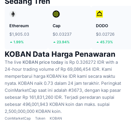
Sedang Tren
Ethereum
Cap
DODO
$1,905.03
$0.03237
$0.02726
1.99%
23.94%
45.73%
KOBAN Data Harga Penawaran
The live
KOBAN price today
is Rp 0.326272 IDR with a
24-hour trading volume of Rp 69,086,454 IDR.
Kami
memperbarui harga KOBAN ke IDR kami secara waktu
nyata.
KOBAN naik 0.73 dalam 24 jam terakhir.
Peringkat
CoinMarketCap saat ini adalah #3673, dengan kap pasar
sebesar Rp 161,831,260 IDR.
Terjadi peredaran suplai
sebesar 496,001,943 KOBAN koin
dan maks. suplai
2,500,000,000 KOBAN koin.
CoinMarketCap
Token
KOBAN