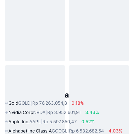
Aset Dunia Nyata Populer
Gold
GOLD
Rp 76.263.054,8
0.18%
Nvidia Corp
NVDA
Rp 3.952.601,91
3.43%
Apple Inc.
AAPL
Rp 5.597.850,47
0.52%
Alphabet Inc Class A
GOOGL
Rp 6.532.682,54
4.03%