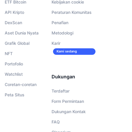
ETF Bitcoin
Kebijakan cookie
API Kripto
Peraturan Komunitas
DexScan
Penafian
Aset Dunia Nyata
Metodologi
Grafik Global
Karir
Kami sedang
NFT
merekrut!
Portofolio
Watchlist
Dukungan
Coretan-coretan
Terdaftar
Peta Situs
Form Permintaan
Dukungan Kontak
FAQ