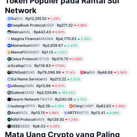
Token Populer pada Rantai Sui
Network
Sui
SUI
Rp12,255.52
1.29%
DeepBook Protocol
DEEP
Rp271.52
0.96%
Walrus
WAL
Rp442.43
0.91%
Magma Finance
MAGMA
Rp4,770.63
2.35%
Momentum
MMT
Rp2,859.67
2.43%
MemeFi
MEMEFI
Rp1.13
1.53%
Cetus Protocol
CETUS
Rp315.75
0.88%
Scallop
SCA
Rp116.83
17.19%
IDNGold
IDNG
Rp79,096.99
Ika
IKA
Rp46.68
11.14%
2.94%
Sui Name Service
NS
Rp212.22
5.53%
xMoney
XMN
Rp15.96
0.57%
Suilend
SEND
Rp2,535.96
185.43%
Swarm Network
TRUTH
Rp240.08
4.72%
sudeng
HIPPO
Rp2.29
Chirp
CHIRP
Rp82.62
4.78%
2.98%
Axol
AXOL
Rp10.15
ARTFI
ARTFI
Rp13.41
5.86%
8.98%
NAVI Protocol
NAVX
Rp139.50
1.24%
SEED
SEED
Rp8.03
0.00%
Mata Uang Crypto yang Paling