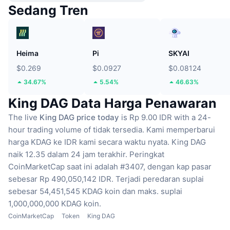
Sedang Tren
Heima
Pi
SKYAI
$0.269
$0.0927
$0.08124
34.67%
5.54%
46.63%
King DAG Data Harga Penawaran
The live
King DAG price today
is Rp 9.00 IDR with a 24-
hour trading volume of tidak tersedia.
Kami memperbarui
harga KDAG ke IDR kami secara waktu nyata.
King DAG
naik 12.35 dalam 24 jam terakhir.
Peringkat
CoinMarketCap saat ini adalah #3407, dengan kap pasar
sebesar Rp 490,050,142 IDR.
Terjadi peredaran suplai
sebesar 54,451,545 KDAG koin
dan maks. suplai
1,000,000,000 KDAG koin.
CoinMarketCap
Token
King DAG