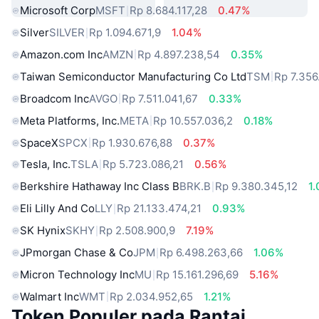
Microsoft Corp
MSFT
Rp 8.684.117,28
0.47%
Silver
SILVER
Rp 1.094.671,9
1.04%
Amazon.com Inc
AMZN
Rp 4.897.238,54
0.35%
Taiwan Semiconductor Manufacturing Co Ltd
TSM
Rp 7.356
Broadcom Inc
AVGO
Rp 7.511.041,67
0.33%
Meta Platforms, Inc.
META
Rp 10.557.036,2
0.18%
SpaceX
SPCX
Rp 1.930.676,88
0.37%
Tesla, Inc.
TSLA
Rp 5.723.086,21
0.56%
Berkshire Hathaway Inc Class B
BRK.B
Rp 9.380.345,12
1
Eli Lilly And Co
LLY
Rp 21.133.474,21
0.93%
SK Hynix
SKHY
Rp 2.508.900,9
7.19%
JPmorgan Chase & Co
JPM
Rp 6.498.263,66
1.06%
Micron Technology Inc
MU
Rp 15.161.296,69
5.16%
Walmart Inc
WMT
Rp 2.034.952,65
1.21%
Token Populer pada Rantai