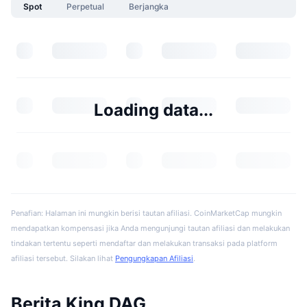
Spot
Perpetual
Berjangka
Loading data...
Penafian: Halaman ini mungkin berisi tautan afiliasi. CoinMarketCap mungkin
mendapatkan kompensasi jika Anda mengunjungi tautan afiliasi dan melakukan
tindakan tertentu seperti mendaftar dan melakukan transaksi pada platform
afiliasi tersebut. Silakan lihat
Pengungkapan Afiliasi
.
Berita King DAG