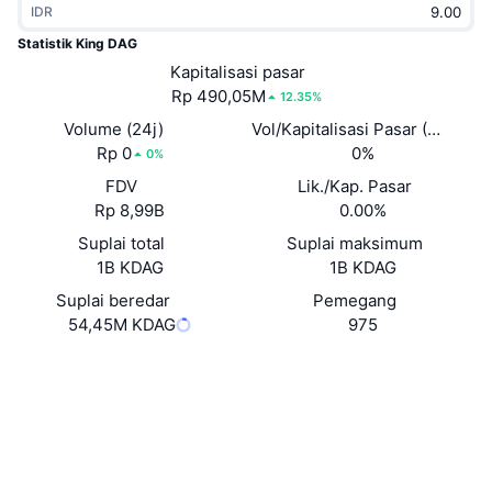
IDR
Sedang Tren
ETF Kripto
Belajar
CMC MCP
Statistik King DAG
Baru
Kapitalisasi pasar
ETF Bitcoin
x402
Berita
Rp 490,05M
12.35%
Kripto
ETF Ethereum
Volume (24j)
Vol/Kapitalisasi Pasar (24J)
Academy
Rp 0
0%
0%
Politik
FDV
Lik./Kap. Pasar
Analisis teknikal
Riset
Rp 8,99B
0.00%
Olahraga
Suplai total
Suplai maksimum
RSI
Video
1B KDAG
1B KDAG
Keuangan
MACD
Suplai beredar
Pemegang
Glosarium
54,45M KDAG
975
Teknologi
Situs web
Website
Whitepaper
Derivatif
Kampanye
Medsos
NFT
Ikhtisar
Airdrop
Kontrak
0x95e4...56603a
3.5
Peringkat (CertiK)
Statistik NFT Keseluruhan
Likuidasi
Hadiah Berlian
Audits