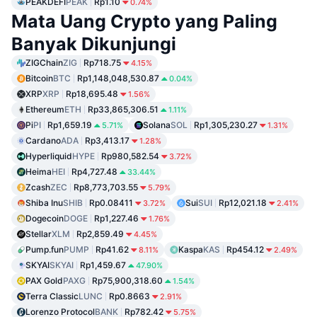
PEAKDEFI
PEAK
Rp1.10
0.74%
Mata Uang Crypto yang Paling
Banyak Dikunjungi
ZIGChain
ZIG
Rp718.75
4.15%
Bitcoin
BTC
Rp1,148,048,530.87
0.04%
XRP
XRP
Rp18,695.48
1.56%
Ethereum
ETH
Rp33,865,306.51
1.11%
Pi
PI
Rp1,659.19
Solana
SOL
Rp1,305,230.27
5.71%
1.31%
Cardano
ADA
Rp3,413.17
1.28%
Hyperliquid
HYPE
Rp980,582.54
3.72%
Heima
HEI
Rp4,727.48
33.44%
Zcash
ZEC
Rp8,773,703.55
5.79%
Shiba Inu
SHIB
Rp0.08411
Sui
SUI
Rp12,021.18
3.72%
2.41%
Dogecoin
DOGE
Rp1,227.46
1.76%
Stellar
XLM
Rp2,859.49
4.45%
Pump.fun
PUMP
Rp41.62
Kaspa
KAS
Rp454.12
8.11%
2.49%
SKYAI
SKYAI
Rp1,459.67
47.90%
PAX Gold
PAXG
Rp75,900,318.60
1.54%
Terra Classic
LUNC
Rp0.8663
2.91%
Lorenzo Protocol
BANK
Rp782.42
5.75%