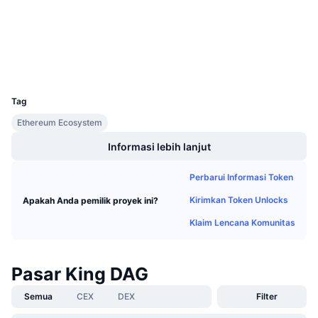
Penjualan Mendatang
etherscan.io
Tingkat Pendanaan
Belajar & Dapatkan
Penyelidik
Dompet-dompet
Kalender
UCID
5626
Kalender ICO
Tag
Ethereum Ecosystem
Kalender Event
Informasi lebih lanjut
Perbarui Informasi Token
Kirimkan Token Unlocks
Apakah Anda pemilik proyek ini?
Klaim Lencana Komunitas
Pasar King DAG
Semua
CEX
DEX
Filter