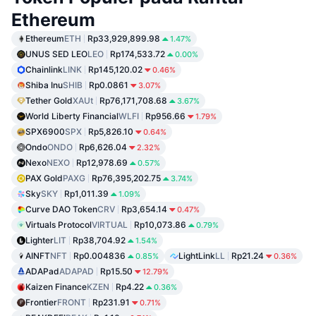
Ethereum
Ethereum
ETH
Rp33,929,899.98
1.47%
UNUS SED LEO
LEO
Rp174,533.72
0.00%
Chainlink
LINK
Rp145,120.02
0.46%
Shiba Inu
SHIB
Rp0.0861
3.07%
Tether Gold
XAUt
Rp76,171,708.68
3.67%
World Liberty Financial
WLFI
Rp956.66
1.79%
SPX6900
SPX
Rp5,826.10
0.64%
Ondo
ONDO
Rp6,626.04
2.32%
Nexo
NEXO
Rp12,978.69
0.57%
PAX Gold
PAXG
Rp76,395,202.75
3.74%
Sky
SKY
Rp1,011.39
1.09%
Curve DAO Token
CRV
Rp3,654.14
0.47%
Virtuals Protocol
VIRTUAL
Rp10,073.86
0.79%
Lighter
LIT
Rp38,704.92
1.54%
AINFT
NFT
Rp0.004836
LightLink
LL
Rp21.24
0.85%
0.36%
ADAPad
ADAPAD
Rp15.50
12.79%
Kaizen Finance
KZEN
Rp4.22
0.36%
Frontier
FRONT
Rp231.91
0.71%