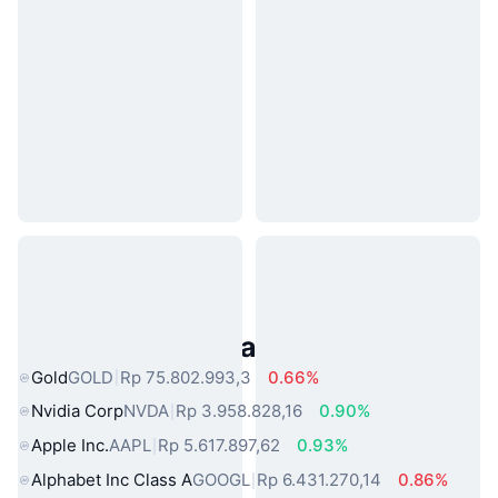
Aset Dunia Nyata Populer
Gold
GOLD
Rp 75.802.993,3
0.66%
Nvidia Corp
NVDA
Rp 3.958.828,16
0.90%
Apple Inc.
AAPL
Rp 5.617.897,62
0.93%
Alphabet Inc Class A
GOOGL
Rp 6.431.270,14
0.86%