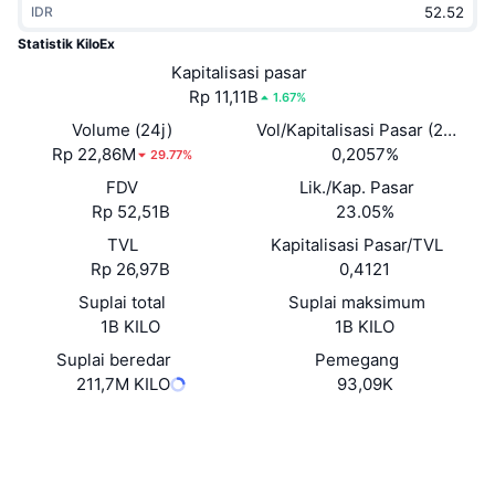
IDR
Sedang Tren
ETF Kripto
Belajar
CMC MCP
Statistik KiloEx
Baru
Kapitalisasi pasar
ETF Bitcoin
x402
Berita
Rp 11,11B
1.67%
Kripto
ETF Ethereum
Volume (24j)
Vol/Kapitalisasi Pasar (24J)
Academy
Rp 22,86M
0,2057%
29.77%
Politik
FDV
Lik./Kap. Pasar
Analisis teknikal
Riset
Rp 52,51B
23.05%
Olahraga
TVL
Kapitalisasi Pasar/TVL
RSI
Video
Rp 26,97B
0,4121
Keuangan
MACD
Suplai total
Suplai maksimum
Glosarium
1B KILO
1B KILO
Teknologi
Suplai beredar
Pemegang
Derivatif
Kampanye
211,7M KILO
93,09K
NFT
Ikhtisar
Situs web
Airdrop
Website
Whitepaper
Statistik NFT Keseluruhan
Medsos
Likuidasi
Hadiah Berlian