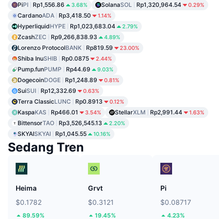
Pi
PI
Rp1,556.86
Solana
SOL
Rp1,320,964.54
3.68%
0.29%
Cardano
ADA
Rp3,418.50
1.14%
Hyperliquid
HYPE
Rp1,023,683.04
2.79%
Zcash
ZEC
Rp9,266,838.93
4.89%
Lorenzo Protocol
BANK
Rp819.59
23.00%
Shiba Inu
SHIB
Rp0.0875
2.44%
Pump.fun
PUMP
Rp44.69
9.03%
Dogecoin
DOGE
Rp1,248.89
0.81%
Sui
SUI
Rp12,332.69
0.63%
Terra Classic
LUNC
Rp0.8913
0.12%
Kaspa
KAS
Rp466.01
Stellar
XLM
Rp2,991.44
3.54%
1.63%
Bittensor
TAO
Rp3,526,545.13
2.20%
SKYAI
SKYAI
Rp1,045.55
10.16%
Sedang Tren
Heima
Grvt
Pi
$0.1782
$0.3121
$0.08717
89.59%
19.45%
4.23%