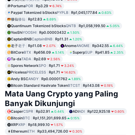
Portuma
POR
Rp3.29
6.74%
Paypal Tokenized bStocks
PYPLB
Rp1,045,177.84
0.63%
修仙
修仙
Rp12.83
8.69%
Quantinuum Tokenized bStocks
QNTB
Rp1,058,199.50
5.05%
YooShi
YOOSHI
Rp0.00003432
1.50%
CaptainBNB
CaptainBNB
Rp11.31
1.20%
老子
老子
Rp11.08
Anome
ANOME
Rp342.55
2.07%
6.44%
BitCore
BTX
Rp656.09
Superp
SUP
Rp41.85
5.14%
2.35%
Ta-da
TADA
Rp2.69
2.56%
Spores Network
SPO
Rp1.71
3.24%
Priceless
PRICELESS
Rp1.71
14.62%
Andy BSC
ANDY
Rp0.00001762
1.89%
Bitcoin Standard Hashrate Token
BTCST
Rp143.08
0.19%
Mata Uang Crypto yang Paling
Banyak Dikunjungi
Casper
CSPR
Rp32.91
ADI
ADI
Rp122,925.18
0.44%
0.60%
Bitcoin
BTC
Rp1,151,201,699.65
0.15%
XRP
XRP
Rp18,999.10
1.57%
Ethereum
ETH
Rp33,494,726.00
0.30%