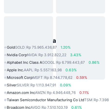
Aset Dunia Nyata Populer
Gold
GOLD
Rp 75.965.436,87
1.20%
Nvidia Corp
NVDA
Rp 3.912.822,22
3.43%
Alphabet Inc Class A
GOOGL
Rp 6.799.443,67
0.86%
Apple Inc.
AAPL
Rp 5.557.163,98
0.63%
Microsoft Corp
MSFT
Rp 8.744.778,62
0.59%
Silver
SILVER
Rp 1.113.947,91
0.09%
Amazon.com Inc
AMZN
Rp 4.946.448,76
0.11%
Taiwan Semiconductor Manufacturing Co Ltd
TSM
Rp 7.398
Broadcom Inc
AVGO
Rp 7.510.103,19
0.61%