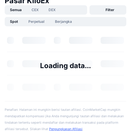
Pasar KiloEx
Semua
CEX
DEX
Filter
Spot
Perpetual
Berjangka
Loading data...
Penafian: Halaman ini mungkin berisi tautan afiliasi. CoinMarketCap mungkin
mendapatkan kompensasi jika Anda mengunjungi tautan afiliasi dan melakukan
tindakan tertentu seperti mendaftar dan melakukan transaksi pada platform
afiliasi tersebut. Silakan lihat
Pengungkapan Afiliasi
.