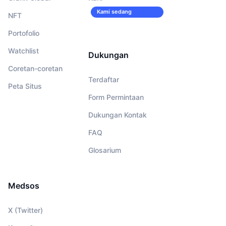
Kami sedang
NFT
merekrut!
Portofolio
Watchlist
Dukungan
Coretan-coretan
Terdaftar
Peta Situs
Form Permintaan
Dukungan Kontak
FAQ
Glosarium
Medsos
X (Twitter)