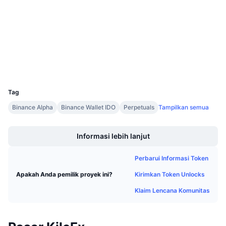
Penjualan Mendatang
Kontrak
0x503F...C1df53
Tingkat Pendanaan
Belajar & Dapatkan
4.1
Peringkat (CertiK)
Penyelidik
bscscan.com
Kalender
Dompet-dompet
Kalender ICO
UCID
36053
Tag
Kalender Event
Binance Alpha
Binance Wallet IDO
Perpetuals
Tampilkan semua
Boost
Informasi lebih lanjut
Perbarui Informasi Token
Kirimkan Token Unlocks
Apakah Anda pemilik proyek ini?
Klaim Lencana Komunitas