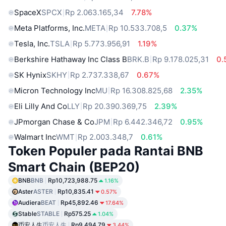
SpaceX
SPCX
Rp 2.063.165,34
7.78%
Meta Platforms, Inc.
META
Rp 10.533.708,5
0.37%
Tesla, Inc.
TSLA
Rp 5.773.956,91
1.19%
Berkshire Hathaway Inc Class B
BRK.B
Rp 9.178.025,31
0.
SK Hynix
SKHY
Rp 2.737.338,67
0.67%
Micron Technology Inc
MU
Rp 16.308.825,68
2.35%
Eli Lilly And Co
LLY
Rp 20.390.369,75
2.39%
JPmorgan Chase & Co
JPM
Rp 6.442.346,72
0.95%
Walmart Inc
WMT
Rp 2.003.348,7
0.61%
Token Populer pada Rantai BNB
Smart Chain (BEP20)
BNB
BNB
Rp10,723,988.75
1.16%
Aster
ASTER
Rp10,835.41
0.57%
Audiera
BEAT
Rp45,892.46
17.64%
Stable
STABLE
Rp575.25
1.04%
币安人生
币安人生
Rp9,494.79
3.44%