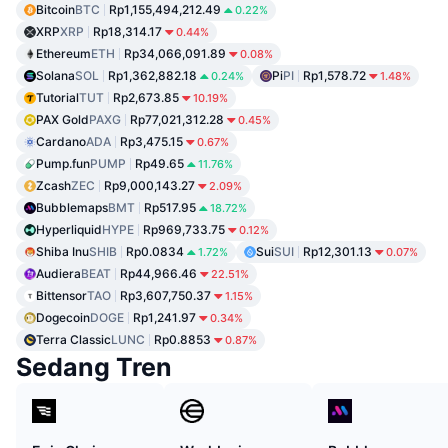
Bitcoin
BTC
Rp1,155,494,212.49
0.22%
XRP
XRP
Rp18,314.17
0.44%
Ethereum
ETH
Rp34,066,091.89
0.08%
Solana
SOL
Rp1,362,882.18
Pi
PI
Rp1,578.72
0.24%
1.48%
Tutorial
TUT
Rp2,673.85
10.19%
PAX Gold
PAXG
Rp77,021,312.28
0.45%
Cardano
ADA
Rp3,475.15
0.67%
Pump.fun
PUMP
Rp49.65
11.76%
Zcash
ZEC
Rp9,000,143.27
2.09%
Bubblemaps
BMT
Rp517.95
18.72%
Hyperliquid
HYPE
Rp969,733.75
0.12%
Shiba Inu
SHIB
Rp0.0834
Sui
SUI
Rp12,301.13
1.72%
0.07%
Audiera
BEAT
Rp44,966.46
22.51%
Bittensor
TAO
Rp3,607,750.37
1.15%
Dogecoin
DOGE
Rp1,241.97
0.34%
Terra Classic
LUNC
Rp0.8853
0.87%
Sedang Tren