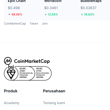
Epic Chain
Worldcoin
Bubblemaps
$0.498
$0.3461
$0.02837
48.06%
12.56%
18.82%
CoinMarketCap
Token
Jinn
Produk
Perusahaan
Academy
Tentang kami