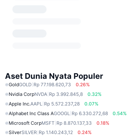
Aset Dunia Nyata Populer
Gold
GOLD
Rp 77.198.620,73
0.26%
Nvidia Corp
NVDA
Rp 3.992.845,8
0.32%
Apple Inc.
AAPL
Rp 5.572.237,28
0.07%
Alphabet Inc Class A
GOOGL
Rp 6.330.272,68
0.54%
Microsoft Corp
MSFT
Rp 8.870.137,33
0.18%
Silver
SILVER
Rp 1.140.243,12
0.24%