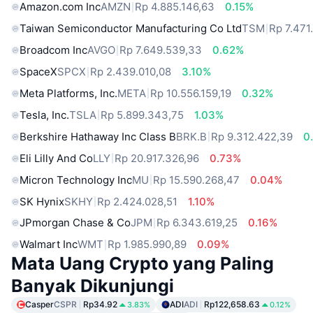
Amazon.com Inc
AMZN
Rp 4.885.146,63
0.15%
Taiwan Semiconductor Manufacturing Co Ltd
TSM
Rp 7.471
Broadcom Inc
AVGO
Rp 7.649.539,33
0.62%
SpaceX
SPCX
Rp 2.439.010,08
3.10%
Meta Platforms, Inc.
META
Rp 10.556.159,19
0.32%
Tesla, Inc.
TSLA
Rp 5.899.343,75
1.03%
Berkshire Hathaway Inc Class B
BRK.B
Rp 9.312.422,39
0
Eli Lilly And Co
LLY
Rp 20.917.326,96
0.73%
Micron Technology Inc
MU
Rp 15.590.268,47
0.04%
SK Hynix
SKHY
Rp 2.424.028,51
1.10%
JPmorgan Chase & Co
JPM
Rp 6.343.619,25
0.16%
Walmart Inc
WMT
Rp 1.985.990,89
0.09%
Mata Uang Crypto yang Paling
Banyak Dikunjungi
Casper
CSPR
Rp34.92
ADI
ADI
Rp122,658.63
3.83%
0.12%