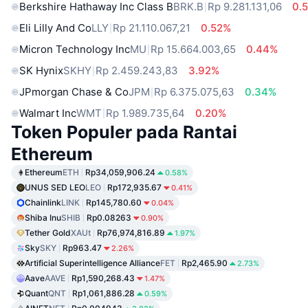
Berkshire Hathaway Inc Class B
BRK.B
Rp 9.281.131,06
0.
Eli Lilly And Co
LLY
Rp 21.110.067,21
0.52%
Micron Technology Inc
MU
Rp 15.664.003,65
0.44%
SK Hynix
SKHY
Rp 2.459.243,83
3.92%
JPmorgan Chase & Co
JPM
Rp 6.375.075,63
0.34%
Walmart Inc
WMT
Rp 1.989.735,64
0.20%
Token Populer pada Rantai
Ethereum
Ethereum
ETH
Rp34,059,906.24
0.58%
UNUS SED LEO
LEO
Rp172,935.67
0.41%
Chainlink
LINK
Rp145,780.60
0.04%
Shiba Inu
SHIB
Rp0.08263
0.90%
Tether Gold
XAUt
Rp76,974,816.89
1.97%
Sky
SKY
Rp963.47
2.26%
Artificial Superintelligence Alliance
FET
Rp2,465.90
2.73%
Aave
AAVE
Rp1,590,268.43
1.47%
Quant
QNT
Rp1,061,886.28
0.59%