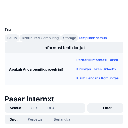
Penyelidik
Penjualan Mendatang
Tingkat Pendanaan
Belajar & Dapatkan
Dompet-dompet
UCID
2022
Kalender
Tag
DePIN
Distributed Computing
Storage
Tampilkan semua
Kalender ICO
Informasi lebih lanjut
Kalender Event
Perbarui Informasi Token
Kirimkan Token Unlocks
Apakah Anda pemilik proyek ini?
Klaim Lencana Komunitas
Pasar Internxt
Semua
CEX
DEX
Filter
Spot
Perpetual
Berjangka