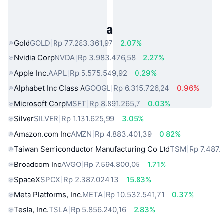
Aset Dunia Nyata Populer
Gold
GOLD
Rp 77.283.361,97
2.07%
Nvidia Corp
NVDA
Rp 3.983.476,58
2.27%
Apple Inc.
AAPL
Rp 5.575.549,92
0.29%
Alphabet Inc Class A
GOOGL
Rp 6.315.726,24
0.96%
Microsoft Corp
MSFT
Rp 8.891.265,7
0.03%
Silver
SILVER
Rp 1.131.625,99
3.05%
Amazon.com Inc
AMZN
Rp 4.883.401,39
0.82%
Taiwan Semiconductor Manufacturing Co Ltd
TSM
Rp 7.487
Broadcom Inc
AVGO
Rp 7.594.800,05
1.71%
SpaceX
SPCX
Rp 2.387.024,13
15.83%
Meta Platforms, Inc.
META
Rp 10.532.541,71
0.37%
Tesla, Inc.
TSLA
Rp 5.856.240,16
2.83%