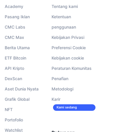
Academy
Tentang kami
Pasang Iklan
Ketentuan
CMC Labs
penggunaan
CMC Max
Kebijakan Privasi
Berita Utama
Preferensi Cookie
ETF Bitcoin
Kebijakan cookie
API Kripto
Peraturan Komunitas
DexScan
Penafian
Aset Dunia Nyata
Metodologi
Grafik Global
Karir
Kami sedang
NFT
merekrut!
Portofolio
Watchlist