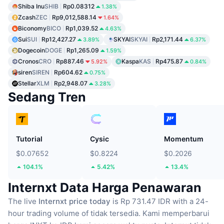
Shiba Inu
SHIB
Rp0.08312
1.38%
Zcash
ZEC
Rp9,012,588.14
1.64%
Biconomy
BICO
Rp1,039.52
4.63%
Sui
SUI
Rp12,427.27
SKYAI
SKYAI
Rp2,171.44
3.89%
6.37%
Dogecoin
DOGE
Rp1,265.09
1.59%
Cronos
CRO
Rp887.46
Kaspa
KAS
Rp475.87
5.92%
0.84%
siren
SIREN
Rp604.62
0.75%
Stellar
XLM
Rp2,948.07
3.28%
Sedang Tren
Tutorial
Cysic
Momentum
$0.07652
$0.8224
$0.2026
104.1%
5.42%
13.4%
Internxt Data Harga Penawaran
The live
Internxt price today
is Rp 731.47 IDR with a 24-
hour trading volume of tidak tersedia.
Kami memperbarui