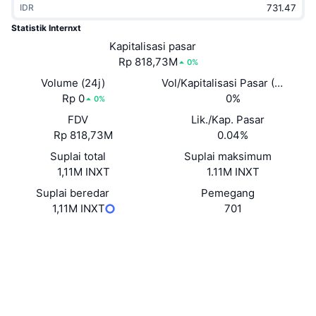
IDR
Sedang Tren
ETF Kripto
Belajar
CMC MCP
Statistik Internxt
Baru
Kapitalisasi pasar
ETF Bitcoin
x402
Berita
Rp 818,73M
0%
Kripto
ETF Ethereum
Volume (24j)
Vol/Kapitalisasi Pasar (24J)
Academy
Rp 0
0%
0%
Politik
FDV
Lik./Kap. Pasar
Analisis teknikal
Riset
Rp 818,73M
0.04%
Olahraga
Suplai total
Suplai maksimum
RSI
Video
1,11M INXT
1.11M INXT
Keuangan
MACD
Suplai beredar
Pemegang
Glosarium
1,11M INXT
701
Teknologi
Situs web
Website
Derivatif
Kampanye
Medsos
NFT
Ikhtisar
Airdrop
Kontrak
0x4a8f...4e16d4
3.7
Peringkat (CertiK)
Statistik NFT Keseluruhan
Likuidasi
Hadiah Berlian
etherscan.io