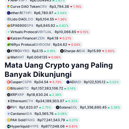
AINFT
NFT
Rp0.004943
2.82%
Curve DAO Token
CRV
Rp3,794.38
1.74%
ether.fi
ETHFI
Rp6,780.97
5.04%
Lido DAO
LDO
Rp5,104.55
1.36%
SPX6900
SPX
Rp5,945.92
0.82%
Virtuals Protocol
VIRTUAL
Rp10,066.65
0.15%
Kaizen Finance
KZEN
Rp4.18
0.21%
Niftyx Protocol
SHROOM
Rp34.62
0.04%
XYRO
XYRO
Rp3.15
Sharpe AI
SAI
Rp15.99
0.18%
2.60%
Wat
WAT
Rp0.004135
0.06%
Mata Uang Crypto yang Paling
Banyak Dikunjungi
Casper
CSPR
Rp34.54
ADI
ADI
Rp122,535.12
5.73%
0.02%
Bitcoin
BTC
Rp1,157,383,106.72
0.14%
XRP
XRP
Rp18,630.24
2.36%
Ethereum
ETH
Rp34,189,503.07
0.32%
Pi
PI
Rp1,623.07
Solana
SOL
Rp1,356,690.45
2.75%
3.36%
Cardano
ADA
Rp3,565.76
0.08%
PAX Gold
PAXG
Rp77,241,543.79
0.21%
Hyperliquid
HYPE
Rp977,048.06
0.61%