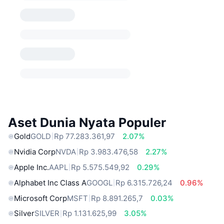
Aset Dunia Nyata Populer
Gold
GOLD
Rp 77.283.361,97
2.07%
Nvidia Corp
NVDA
Rp 3.983.476,58
2.27%
Apple Inc.
AAPL
Rp 5.575.549,92
0.29%
Alphabet Inc Class A
GOOGL
Rp 6.315.726,24
0.96%
Microsoft Corp
MSFT
Rp 8.891.265,7
0.03%
Silver
SILVER
Rp 1.131.625,99
3.05%