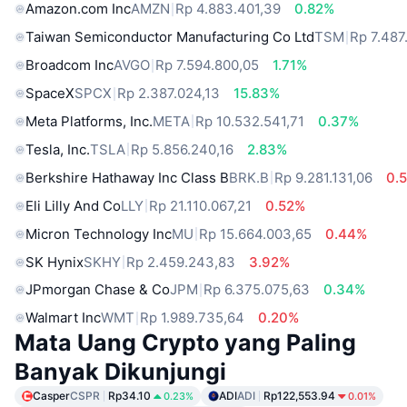
Amazon.com Inc
AMZN
Rp 4.883.401,39
0.82%
Taiwan Semiconductor Manufacturing Co Ltd
TSM
Rp 7.487
Broadcom Inc
AVGO
Rp 7.594.800,05
1.71%
SpaceX
SPCX
Rp 2.387.024,13
15.83%
Meta Platforms, Inc.
META
Rp 10.532.541,71
0.37%
Tesla, Inc.
TSLA
Rp 5.856.240,16
2.83%
Berkshire Hathaway Inc Class B
BRK.B
Rp 9.281.131,06
0.
Eli Lilly And Co
LLY
Rp 21.110.067,21
0.52%
Micron Technology Inc
MU
Rp 15.664.003,65
0.44%
SK Hynix
SKHY
Rp 2.459.243,83
3.92%
JPmorgan Chase & Co
JPM
Rp 6.375.075,63
0.34%
Walmart Inc
WMT
Rp 1.989.735,64
0.20%
Mata Uang Crypto yang Paling
Banyak Dikunjungi
Casper
CSPR
Rp34.10
ADI
ADI
Rp122,553.94
0.23%
0.01%