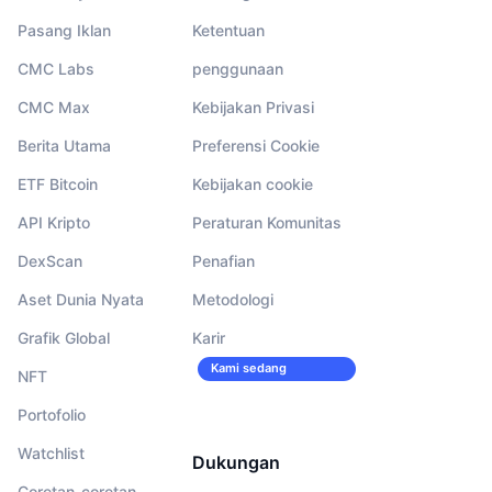
Pasang Iklan
Ketentuan
CMC Labs
penggunaan
CMC Max
Kebijakan Privasi
Berita Utama
Preferensi Cookie
ETF Bitcoin
Kebijakan cookie
API Kripto
Peraturan Komunitas
DexScan
Penafian
Aset Dunia Nyata
Metodologi
Grafik Global
Karir
Kami sedang
NFT
merekrut!
Portofolio
Watchlist
Dukungan
Coretan-coretan