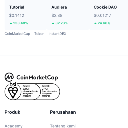
Tutorial
Audiera
Cookie DAO
$0.1412
$2.88
$0.01217
233.48%
32.23%
24.68%
CoinMarketCap
Token
InstantDEX
Produk
Perusahaan
Academy
Tentang kami