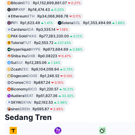
Bitcoin
BTC
Rp1,152,899,861.07
0.27%
XRP
XRP
Rp18,474.43
0.20%
Ethereum
ETH
Rp34,066,968.78
0.11%
Pi
PI
Rp1,623.49
Solana
SOL
Rp1,353,494.99
1.41%
1.86%
Cardano
ADA
Rp3,535.14
1.18%
PAX Gold
PAXG
Rp77,283,320.00
0.12%
Tutorial
TUT
Rp2,553.72
237.43%
Hyperliquid
HYPE
Rp973,684.69
0.88%
Shiba Inu
SHIB
Rp0.08223
0.47%
Sui
SUI
Rp12,285.06
1.34%
Zcash
ZEC
Rp9,104,059.94
0.73%
Dogecoin
DOGE
Rp1,246.52
0.14%
Cronos
CRO
Rp887.24
0.15%
Biconomy
BICO
Rp1,220.57
16.21%
Audiera
BEAT
Rp51,827.36
33.30%
SKYAI
SKYAI
Rp2,192.53
2.96%
siren
SIREN
Rp595.87
2.95%
Sedang Tren