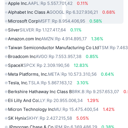
Apple Inc.
AAPL
Rp 5.557.701,42
0.11%
Alphabet Inc Class A
GOOGL
Rp 6.327.936,21
0.68%
Microsoft Corp
MSFT
Rp 8.954.406,95
0.58%
Silver
SILVER
Rp 1.127.417,64
0.11%
Amazon.com Inc
AMZN
Rp 4.914.895,17
1.36%
Taiwan Semiconductor Manufacturing Co Ltd
TSM
Rp 7.463
Broadcom Inc
AVGO
Rp 7.553.957,38
0.85%
SpaceX
SPCX
Rp 2.309.190,56
12.83%
Meta Platforms, Inc.
META
Rp 10.573.310,56
0.64%
Tesla, Inc.
TSLA
Rp 5.867.163,12
3.10%
Berkshire Hathaway Inc Class B
BRK.B
Rp 9.257.653,07
0
Eli Lilly And Co
LLY
Rp 20.955.006,34
1.29%
Micron Technology Inc
MU
Rp 15.475.400,54
1.42%
SK Hynix
SKHY
Rp 2.427.215,58
5.05%
JPmorgan Chase & Co
JPM
Rp 6.369.486,29
0.38%