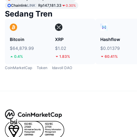
Chainlink
LINK
Rp147,181.33
0.30%
Sedang Tren
Bitcoin
XRP
Hashflow
$64,879.99
$1.02
$0.01379
0.4%
1.83%
60.41%
CoinMarketCap
Token
Idavoll DAO