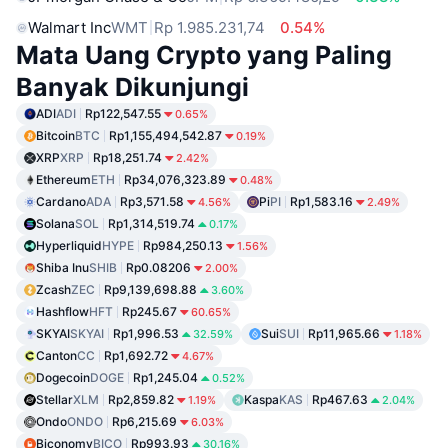
Walmart Inc
WMT
Rp 1.985.231,74
0.54%
Mata Uang Crypto yang Paling
Banyak Dikunjungi
ADI
ADI
Rp122,547.55
0.65%
Bitcoin
BTC
Rp1,155,494,542.87
0.19%
XRP
XRP
Rp18,251.74
2.42%
Ethereum
ETH
Rp34,076,323.89
0.48%
Cardano
ADA
Rp3,571.58
Pi
PI
Rp1,583.16
4.56%
2.49%
Solana
SOL
Rp1,314,519.74
0.17%
Hyperliquid
HYPE
Rp984,250.13
1.56%
Shiba Inu
SHIB
Rp0.08206
2.00%
Zcash
ZEC
Rp9,139,698.88
3.60%
Hashflow
HFT
Rp245.67
60.65%
SKYAI
SKYAI
Rp1,996.53
Sui
SUI
Rp11,965.66
32.59%
1.18%
Canton
CC
Rp1,692.72
4.67%
Dogecoin
DOGE
Rp1,245.04
0.52%
Stellar
XLM
Rp2,859.82
Kaspa
KAS
Rp467.63
1.19%
2.04%
Ondo
ONDO
Rp6,215.69
6.03%
Biconomy
BICO
Rp993.93
30.16%