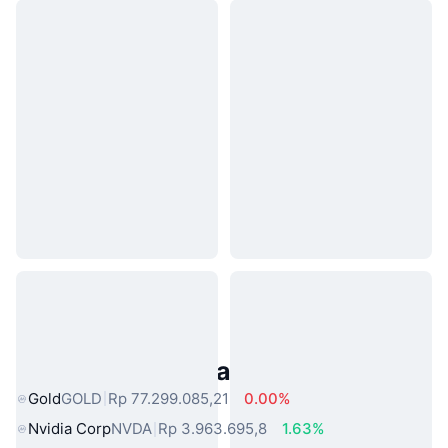
Aset Dunia Nyata Populer
Gold
GOLD
Rp 77.299.085,21
0.00%
Nvidia Corp
NVDA
Rp 3.963.695,8
1.63%