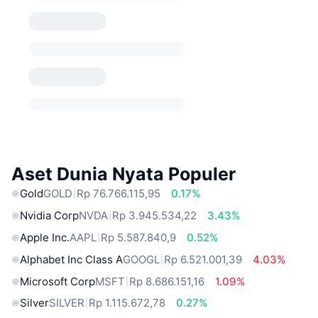
Aset Dunia Nyata Populer
Gold
GOLD
Rp 76.766.115,95
0.17%
Nvidia Corp
NVDA
Rp 3.945.534,22
3.43%
Apple Inc.
AAPL
Rp 5.587.840,9
0.52%
Alphabet Inc Class A
GOOGL
Rp 6.521.001,39
4.03%
Microsoft Corp
MSFT
Rp 8.686.151,16
1.09%
Silver
SILVER
Rp 1.115.672,78
0.27%