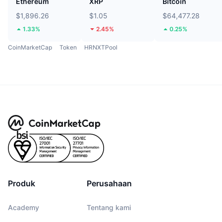
Ethereum
XRP
Bitcoin
$1,896.26
$1.05
$64,477.28
1.33%
2.45%
0.25%
CoinMarketCap
Token
HRNXTPool
Produk
Perusahaan
Academy
Tentang kami