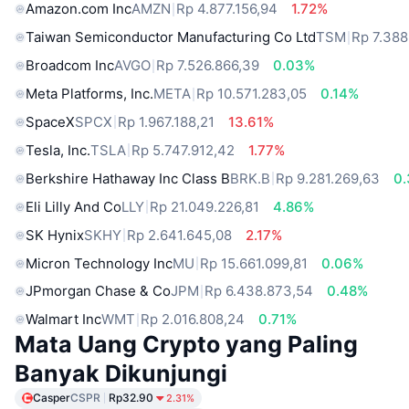
Amazon.com Inc
AMZN
Rp 4.877.156,94
1.72%
Taiwan Semiconductor Manufacturing Co Ltd
TSM
Rp 7.388
Broadcom Inc
AVGO
Rp 7.526.866,39
0.03%
Meta Platforms, Inc.
META
Rp 10.571.283,05
0.14%
SpaceX
SPCX
Rp 1.967.188,21
13.61%
Tesla, Inc.
TSLA
Rp 5.747.912,42
1.77%
Berkshire Hathaway Inc Class B
BRK.B
Rp 9.281.269,63
0
Eli Lilly And Co
LLY
Rp 21.049.226,81
4.86%
SK Hynix
SKHY
Rp 2.641.645,08
2.17%
Micron Technology Inc
MU
Rp 15.661.099,81
0.06%
JPmorgan Chase & Co
JPM
Rp 6.438.873,54
0.48%
Walmart Inc
WMT
Rp 2.016.808,24
0.71%
Mata Uang Crypto yang Paling
Banyak Dikunjungi
Casper
CSPR
Rp32.90
2.31%