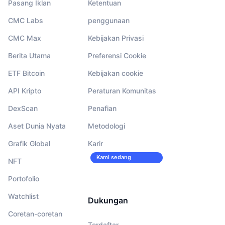
Pasang Iklan
Ketentuan
CMC Labs
penggunaan
CMC Max
Kebijakan Privasi
Berita Utama
Preferensi Cookie
ETF Bitcoin
Kebijakan cookie
API Kripto
Peraturan Komunitas
DexScan
Penafian
Aset Dunia Nyata
Metodologi
Grafik Global
Karir
Kami sedang
NFT
merekrut!
Portofolio
Watchlist
Dukungan
Coretan-coretan
Terdaftar