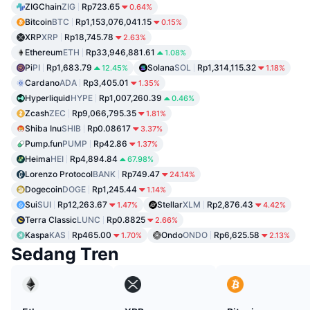
ZIGChain
ZIG
Rp723.65
0.64%
Bitcoin
BTC
Rp1,153,076,041.15
0.15%
XRP
XRP
Rp18,745.78
2.63%
Ethereum
ETH
Rp33,946,881.61
1.08%
Pi
PI
Rp1,683.79
Solana
SOL
Rp1,314,115.32
12.45%
1.18%
Cardano
ADA
Rp3,405.01
1.35%
Hyperliquid
HYPE
Rp1,007,260.39
0.46%
Zcash
ZEC
Rp9,066,795.35
1.81%
Shiba Inu
SHIB
Rp0.08617
3.37%
Pump.fun
PUMP
Rp42.86
1.37%
Heima
HEI
Rp4,894.84
67.98%
Lorenzo Protocol
BANK
Rp749.47
24.14%
Dogecoin
DOGE
Rp1,245.44
1.14%
Sui
SUI
Rp12,263.67
Stellar
XLM
Rp2,876.43
1.47%
4.42%
Terra Classic
LUNC
Rp0.8825
2.66%
Kaspa
KAS
Rp465.00
Ondo
ONDO
Rp6,625.58
1.70%
2.13%
Sedang Tren