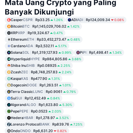
Mata Uang Crypto yang Paling
Banyak Dikunjungi
Casper
CSPR
Rp33.25
ADI
ADI
Rp124,009.34
1.26%
0.08%
Bitcoin
BTC
Rp1,145,029,706.02
1.42%
XRP
XRP
Rp19,324.67
0.47%
Ethereum
ETH
Rp33,452,273.47
0.48%
Cardano
ADA
Rp3,532.11
5.17%
Solana
SOL
Rp1,319,127.93
Pi
PI
Rp1,498.41
0.99%
1.34%
Hyperliquid
HYPE
Rp984,805.86
3.68%
Shiba Inu
SHIB
Rp0.08925
2.25%
Zcash
ZEC
Rp8,748,257.83
2.24%
Kaspa
KAS
Rp477.90
1.31%
Dogecoin
DOGE
Rp1,263.51
1.01%
Terra Classic
LUNC
Rp0.9061
0.79%
Sui
SUI
Rp12,452.49
0.84%
Algorand
ALGO
Rp1,623.80
5.30%
Pepe
PEPE
Rp0.0523
2.03%
Hedera
HBAR
Rp1,278.97
3.52%
Lorenzo Protocol
BANK
Rp839.76
7.25%
Ondo
ONDO
Rp6,631.20
0.82%