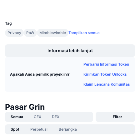
Penjualan Mendatang
Tingkat Pendanaan
Belajar & Dapatkan
UCID
3709
Tag
Kalender
Privacy
PoW
Mimblewimble
Tampilkan semua
Boost
Kalender ICO
Informasi lebih lanjut
Kalender Event
Perbarui Informasi Token
Kirimkan Token Unlocks
Apakah Anda pemilik proyek ini?
Klaim Lencana Komunitas
Pasar Grin
Semua
CEX
DEX
Filter
Spot
Perpetual
Berjangka