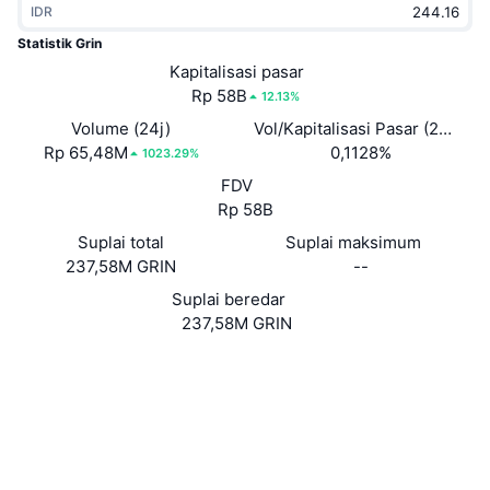
IDR
Sedang Tren
ETF Kripto
Belajar
CMC MCP
Statistik Grin
Baru
Kapitalisasi pasar
ETF Bitcoin
x402
Berita
Rp 58B
12.13%
Kripto
ETF Ethereum
Volume (24j)
Vol/Kapitalisasi Pasar (24J)
Academy
Rp 65,48M
0,1128%
1023.29%
Politik
FDV
Analisis teknikal
Riset
Rp 58B
Olahraga
Suplai total
Suplai maksimum
RSI
Video
237,58M GRIN
--
Keuangan
MACD
Suplai beredar
Glosarium
237,58M GRIN
Teknologi
Situs web
Website
Whitepaper
Derivatif
Kampanye
NFT
Medsos
Ikhtisar
Airdrop
3.3
Peringkat (CertiK)
Statistik NFT Keseluruhan
Likuidasi
Hadiah Berlian
grinexplorer.net
Penyelidik