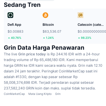
Sedang Tren
Defi App
Bitcoin
Catecoin (catecoin.shop)
$0.00883
$63,536.07
$0.0000000000
40.76%
1.24%
98.23%
Grin Data Harga Penawaran
The live
Grin price today
is Rp 244.16 IDR with a 24-hour
trading volume of Rp 65,486,180 IDR.
Kami memperbarui
harga GRIN ke IDR kami secara waktu nyata.
Grin naik 12.10
dalam 24 jam terakhir.
Peringkat CoinMarketCap saat ini
adalah #1330, dengan kap pasar sebesar Rp
58,008,374,698 IDR.
Terjadi peredaran suplai sebesar
237,582,240 GRIN koin
dan maks. suplai tidak tersedia.
CoinMarketCap
Mata Uang Kripto
Grin