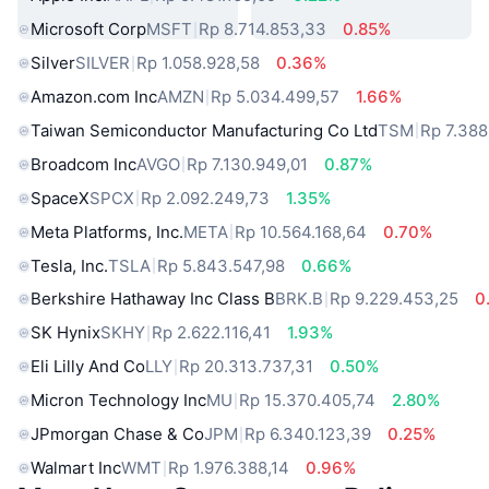
Microsoft Corp
MSFT
Rp 8.714.853,33
0.85%
Silver
SILVER
Rp 1.058.928,58
0.36%
Amazon.com Inc
AMZN
Rp 5.034.499,57
1.66%
Taiwan Semiconductor Manufacturing Co Ltd
TSM
Rp 7.388
Broadcom Inc
AVGO
Rp 7.130.949,01
0.87%
SpaceX
SPCX
Rp 2.092.249,73
1.35%
Meta Platforms, Inc.
META
Rp 10.564.168,64
0.70%
Tesla, Inc.
TSLA
Rp 5.843.547,98
0.66%
Berkshire Hathaway Inc Class B
BRK.B
Rp 9.229.453,25
0
SK Hynix
SKHY
Rp 2.622.116,41
1.93%
Eli Lilly And Co
LLY
Rp 20.313.737,31
0.50%
Micron Technology Inc
MU
Rp 15.370.405,74
2.80%
JPmorgan Chase & Co
JPM
Rp 6.340.123,39
0.25%
Walmart Inc
WMT
Rp 1.976.388,14
0.96%