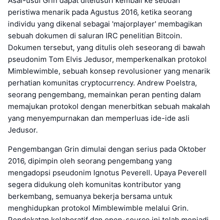
Asal-usul Grin dapat ditelusuri kembali ke sebuah
peristiwa menarik pada Agustus 2016, ketika seorang
individu yang dikenal sebagai 'majorplayer' membagikan
sebuah dokumen di saluran IRC penelitian Bitcoin.
Dokumen tersebut, yang ditulis oleh seseorang di bawah
pseudonim Tom Elvis Jedusor, memperkenalkan protokol
Mimblewimble, sebuah konsep revolusioner yang menarik
perhatian komunitas cryptocurrency. Andrew Poelstra,
seorang pengembang, memainkan peran penting dalam
memajukan protokol dengan menerbitkan sebuah makalah
yang menyempurnakan dan memperluas ide-ide asli
Jedusor.
Pengembangan Grin dimulai dengan serius pada Oktober
2016, dipimpin oleh seorang pengembang yang
mengadopsi pseudonim Ignotus Peverell. Upaya Peverell
segera didukung oleh komunitas kontributor yang
berkembang, semuanya bekerja bersama untuk
menghidupkan protokol Mimblewimble melalui Grin.
Pendekatan kolaboratif dan open-source ini telah menjadi