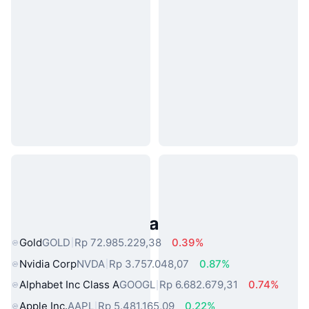
Aset Dunia Nyata Populer
Gold
GOLD
Rp 72.985.229,38
0.39%
Nvidia Corp
NVDA
Rp 3.757.048,07
0.87%
Alphabet Inc Class A
GOOGL
Rp 6.682.679,31
0.74%
Apple Inc.
AAPL
Rp 5.481.165,09
0.22%