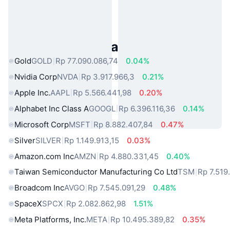
Aset Dunia Nyata Populer
Gold
GOLD
Rp 77.090.086,74
0.04%
Nvidia Corp
NVDA
Rp 3.917.966,3
0.21%
Apple Inc.
AAPL
Rp 5.566.441,98
0.20%
Alphabet Inc Class A
GOOGL
Rp 6.396.116,36
0.14%
Microsoft Corp
MSFT
Rp 8.882.407,84
0.47%
Silver
SILVER
Rp 1.149.913,15
0.03%
Amazon.com Inc
AMZN
Rp 4.880.331,45
0.40%
Taiwan Semiconductor Manufacturing Co Ltd
TSM
Rp 7.519
Broadcom Inc
AVGO
Rp 7.545.091,29
0.48%
SpaceX
SPCX
Rp 2.082.862,98
1.51%
Meta Platforms, Inc.
META
Rp 10.495.389,82
0.35%