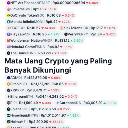
NFT Art Finance
NFTART
Rp0.00000008694
0.86%
Sinverse
SIN
Rp2.15
5.18%
GoCrypto Token
GOC
Rp10.08
0.54%
Monsta Infinite
MONI
Rp9.42
1.22%
EGO
EGO
Rp10.67
KickToken
KICK
Rp17.17
14.86%
1.07%
PlayZap
PZP
Rp16.95
Perry
PERRY
Rp1.84
4.97%
3.42%
Wonderman Nation
WNDR
Rp131.12
2.90%
Nebula3 GameFi
SN3
Rp4.92
1.67%
The Dons
DONS
Rp0.2217
1.59%
Mata Uang Crypto yang Paling
Banyak Dikunjungi
ADI
ADI
Rp122,870.08
0.60%
Bitcoin
BTC
Rp1,157,269,068.86
0.19%
XRP
XRP
Rp18,479.71
1.52%
Ethereum
ETH
Rp34,144,243.02
0.04%
Pi
PI
Rp1,560.49
Cardano
ADA
Rp3,605.20
5.09%
5.89%
Solana
SOL
Rp1,312,816.58
0.25%
Hyperliquid
HYPE
Rp1,012,014.97
1.52%
Heima
HEI
Rp4,200.90
38.14%
Zcash
ZEC
Rp9,084,325.58