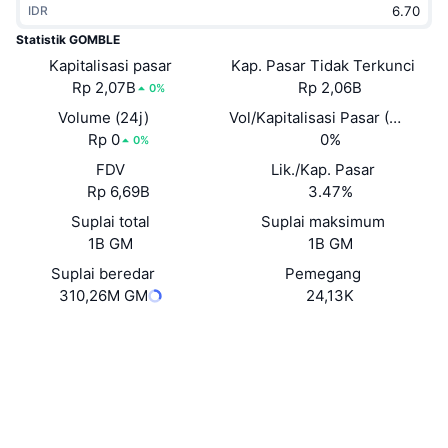
IDR
Sedang Tren
ETF Kripto
Belajar
CMC MCP
Statistik GOMBLE
Kapitalisasi pasar
Baru
Kap. Pasar Tidak Terkunci
ETF Bitcoin
x402
Berita
Rp 2,07B
Rp 2,06B
0%
Kripto
ETF Ethereum
Volume (24j)
Vol/Kapitalisasi Pasar (24J)
Academy
Rp 0
0%
0%
Politik
FDV
Lik./Kap. Pasar
Analisis teknikal
Riset
Rp 6,69B
3.47%
Olahraga
Suplai total
Suplai maksimum
RSI
Video
1B GM
1B GM
Keuangan
MACD
Suplai beredar
Pemegang
Glosarium
310,26M GM
24,13K
Teknologi
Situs web
Website
Whitepaper
Derivatif
Kampanye
NFT
Medsos
Ikhtisar
Airdrop
Kontrak
Statistik NFT Keseluruhan
0xd800...6d3b3d
Likuidasi
3.9
Hadiah Berlian
Peringkat (CertiK)