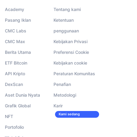
Academy
Tentang kami
Pasang Iklan
Ketentuan
CMC Labs
penggunaan
CMC Max
Kebijakan Privasi
Berita Utama
Preferensi Cookie
ETF Bitcoin
Kebijakan cookie
API Kripto
Peraturan Komunitas
DexScan
Penafian
Aset Dunia Nyata
Metodologi
Grafik Global
Karir
Kami sedang
NFT
merekrut!
Portofolio