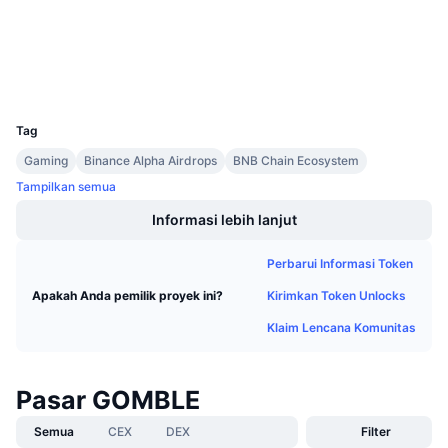
Penjualan Mendatang
bscscan.com
Tingkat Pendanaan
Penyelidik
Belajar & Dapatkan
Dompet-dompet
UCID
Kalender
36123
Tag
Kalender ICO
Gaming
Binance Alpha Airdrops
BNB Chain Ecosystem
Tampilkan semua
Kalender Event
Informasi lebih lanjut
Perbarui Informasi Token
Kirimkan Token Unlocks
Apakah Anda pemilik proyek ini?
Klaim Lencana Komunitas
Pasar GOMBLE
Semua
CEX
DEX
Filter