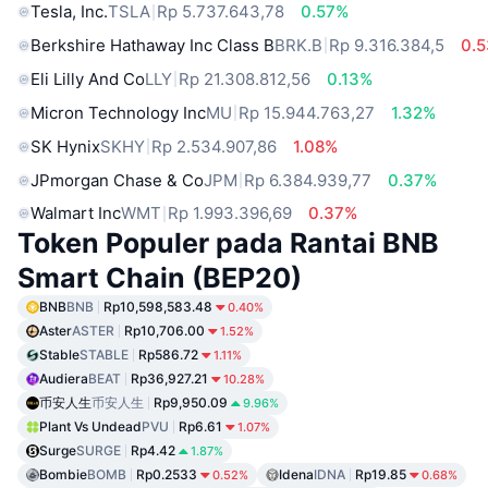
Tesla, Inc.
TSLA
Rp 5.737.643,78
0.57%
Berkshire Hathaway Inc Class B
BRK.B
Rp 9.316.384,5
0.
Eli Lilly And Co
LLY
Rp 21.308.812,56
0.13%
Micron Technology Inc
MU
Rp 15.944.763,27
1.32%
SK Hynix
SKHY
Rp 2.534.907,86
1.08%
JPmorgan Chase & Co
JPM
Rp 6.384.939,77
0.37%
Walmart Inc
WMT
Rp 1.993.396,69
0.37%
Token Populer pada Rantai BNB
Smart Chain (BEP20)
BNB
BNB
Rp10,598,583.48
0.40%
Aster
ASTER
Rp10,706.00
1.52%
Stable
STABLE
Rp586.72
1.11%
Audiera
BEAT
Rp36,927.21
10.28%
币安人生
币安人生
Rp9,950.09
9.96%
Plant Vs Undead
PVU
Rp6.61
1.07%
Surge
SURGE
Rp4.42
1.87%
Bombie
BOMB
Rp0.2533
Idena
IDNA
Rp19.85
0.52%
0.68%