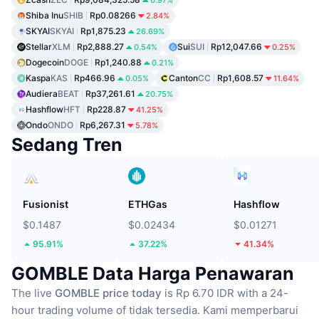
0.97%
Shiba Inu
SHIB
Rp0.08266
2.84%
SKYAI
SKYAI
Rp1,875.23
26.69%
Stellar
XLM
Rp2,888.27
Sui
SUI
Rp12,047.66
0.54%
0.25%
Dogecoin
DOGE
Rp1,240.88
0.21%
Kaspa
KAS
Rp466.96
Canton
CC
Rp1,608.57
0.05%
11.64%
Audiera
BEAT
Rp37,261.61
20.75%
Hashflow
HFT
Rp228.87
41.25%
Ondo
ONDO
Rp6,267.31
5.78%
Sedang Tren
Fusionist
ETHGas
Hashflow
$0.1487
$0.02434
$0.01271
95.91%
37.22%
41.34%
GOMBLE Data Harga Penawaran
The live
GOMBLE price today
is Rp 6.70 IDR with a 24-
hour trading volume of tidak tersedia.
Kami memperbarui