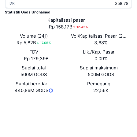
IDR
Sedang Tren
ETF Kripto
Belajar
CMC MCP
Statistik Gods Unchained
Baru
Kapitalisasi pasar
ETF Bitcoin
x402
Berita
Rp 158,17B
12.42%
Kripto
ETF Ethereum
Volume (24j)
Vol/Kapitalisasi Pasar (24J)
Academy
Rp 5,82B
3,68%
17.05%
Politik
FDV
Lik./Kap. Pasar
Analisis teknikal
Riset
Rp 179,39B
0.09%
Olahraga
Suplai total
Suplai maksimum
RSI
Video
500M GODS
500M GODS
Keuangan
MACD
Suplai beredar
Pemegang
Glosarium
440,86M GODS
22,56K
Teknologi
Situs web
Website
Whitepaper
Derivatif
Kampanye
NFT
Medsos
Ikhtisar
Airdrop
Statistik NFT Keseluruhan
0xccc8...2afd97
Kontrak
Likuidasi
Hadiah Berlian