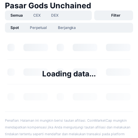
Pasar Gods Unchained
Semua
CEX
DEX
Filter
Spot
Perpetual
Berjangka
Loading data...
Penafian: Halaman ini mungkin berisi tautan afiliasi. CoinMarketCap mungkin
mendapatkan kompensasi jika Anda mengunjungi tautan afiliasi dan melakukan
tindakan tertentu seperti mendaftar dan melakukan transaksi pada platform