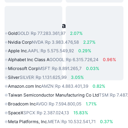
Aset Dunia Nyata Populer
Gold
GOLD
Rp 77.283.361,97
2.07%
Nvidia Corp
NVDA
Rp 3.983.476,58
2.27%
Apple Inc.
AAPL
Rp 5.575.549,92
0.29%
Alphabet Inc Class A
GOOGL
Rp 6.315.726,24
0.96%
Microsoft Corp
MSFT
Rp 8.891.265,7
0.03%
Silver
SILVER
Rp 1.131.625,99
3.05%
Amazon.com Inc
AMZN
Rp 4.883.401,39
0.82%
Taiwan Semiconductor Manufacturing Co Ltd
TSM
Rp 7.487
Broadcom Inc
AVGO
Rp 7.594.800,05
1.71%
SpaceX
SPCX
Rp 2.387.024,13
15.83%
Meta Platforms, Inc.
META
Rp 10.532.541,71
0.37%