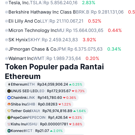
Tesla, Inc.
TSLA
Rp 5.856.240,16
2.83%
Berkshire Hathaway Inc Class B
BRK.B
Rp 9.281.131,06
0.
Eli Lilly And Co
LLY
Rp 21.110.067,21
0.52%
Micron Technology Inc
MU
Rp 15.664.003,65
0.44%
SK Hynix
SKHY
Rp 2.459.243,83
3.92%
JPmorgan Chase & Co
JPM
Rp 6.375.075,63
0.34%
Walmart Inc
WMT
Rp 1.989.735,64
0.20%
Token Populer pada Rantai
Ethereum
Ethereum
ETH
Rp34,059,906.24
0.25%
UNUS SED LEO
LEO
Rp172,935.67
0.73%
Chainlink
LINK
Rp145,780.60
0.36%
Shiba Inu
SHIB
Rp0.08263
1.22%
Tether Gold
XAUt
Rp76,974,816.89
1.64%
PepeCoin
PEPECOIN
Rp1,426.54
0.33%
Kishu Inu
KISHU
Rp0.000001781
3.88%
Konnect
KCT
Rp21.07
2.01%