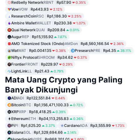
Redbelly Network
RBNT
Rp57.90
0.35%
Vow
VOW
Rp443.93
2.12%
ResearchCoin
RSC
Rp1,186.30
2.25%
Ambire Wallet
WALLET
Rp230.38
1.07%
Quai Network
QUAI
Rp209.84
0.01%
Augur
REP
Rp15,155.92
7.87%
AMD Tokenized Stock (Ondo)
AMDon
Rp8,560,166.54
2.36%
Wat
WAT
Rp0.004135
Presearch
PRE
Rp4.35
0.38%
38.11%
Niftyx Protocol
SHROOM
Rp34.62
0.37%
Frontier
FRONT
Rp229.97
0.29%
LightLink
LL
Rp21.43
0.79%
Mata Uang Crypto yang Paling
Banyak Dikunjungi
ADI
ADI
Rp122,551.84
0.44%
Bitcoin
BTC
Rp1,156,471,100.33
0.72%
XRP
XRP
Rp18,418.25
0.39%
Ethereum
ETH
Rp34,113,255.83
0.36%
Pi
PI
Rp1,625.20
Cardano
ADA
Rp3,555.99
3.37%
1.73%
Solana
SOL
Rp1,329,694.66
2.14%
Hyperliquid
HYPE
Rp968,201.01
2.60%