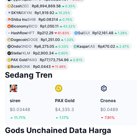
Zcash
ZEC
Rp8,994,869.58
0.35%
SKYAI
SKYAI
Rp1,919.92
15.25%
Shiba Inu
SHIB
Rp0.08314
0.75%
Biconomy
BICO
Rp1,050.11
43.32%
Hashflow
HFT
Rp212.29
Sui
SUI
Rp12,161.48
61.83%
1.26%
Dogecoin
DOGE
Rp1,251.00
1.33%
Ondo
ONDO
Rp6,275.05
Kaspa
KAS
Rp470.02
0.33%
2.47%
Stellar
XLM
Rp2,900.34
0.60%
PAX Gold
PAXG
Rp77,173,754.96
0.81%
Bonk
BONK
Rp0.0443
11.49%
Sedang Tren
siren
PAX Gold
Cronos
$0.03448
$4,335.3
$0.0489
11.71%
1.17%
7.91%
Gods Unchained Data Harga