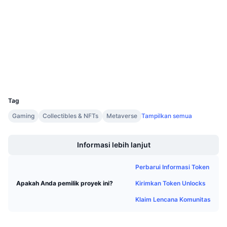
3.8
Penjualan Mendatang
Peringkat (CertiK)
Tingkat Pendanaan
Belajar & Dapatkan
Audits
etherscan.io
Kalender
Penyelidik
Dompet-dompet
Kalender ICO
UCID
10631
Kalender Event
Tag
Gaming
Collectibles & NFTs
Metaverse
Tampilkan semua
Boost
Informasi lebih lanjut
Perbarui Informasi Token
Kirimkan Token Unlocks
Apakah Anda pemilik proyek ini?
Klaim Lencana Komunitas