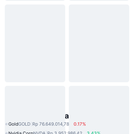
Aset Dunia Nyata Populer
Gold
GOLD
Rp 76.649.014,78
0.17%
Nvidia Corp
NVDA
Rp 3.952.986,42
3.43%