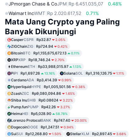
JPmorgan Chase & Co
JPM
Rp 6.451.035,07
0.48%
Walmart Inc
WMT
Rp 2.020.617,52
0.71%
Mata Uang Crypto yang Paling
Banyak Dikunjungi
Casper
CSPR
Rp32.87
2.05%
ZIGChain
ZIG
Rp724.94
0.42%
Bitcoin
BTC
Rp1,155,675,672.13
0.11%
XRP
XRP
Rp18,746.24
2.70%
Ethereum
ETH
Rp33,988,015.97
1.13%
Pi
PI
Rp1,697.26
Solana
SOL
Rp1,316,126.75
13.16%
1.11%
Cardano
ADA
Rp3,414.39
0.99%
Hyperliquid
HYPE
Rp1,005,501.56
0.38%
Zcash
ZEC
Rp9,080,094.86
1.65%
Shiba Inu
SHIB
Rp0.08624
3.22%
Pump.fun
PUMP
Rp42.26
3.27%
Heima
HEI
Rp5,028.90
58.78%
Lorenzo Protocol
BANK
Rp747.40
20.00%
Dogecoin
DOGE
Rp1,247.51
0.94%
Sui
SUI
Rp12,268.80
Stellar
XLM
Rp2,897.45
1.50%
3.68%