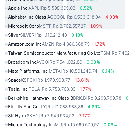
Apple Inc.
AAPL
Rp 5.598.395,03
0.52%
Alphabet Inc Class A
GOOGL
Rp 6.533.318,04
4.03%
Microsoft Corp
MSFT
Rp 8.702.557,27
1.09%
Silver
SILVER
Rp 1.116.212,48
0.13%
Amazon.com Inc
AMZN
Rp 4.886.368,75
1.72%
Taiwan Semiconductor Manufacturing Co Ltd
TSM
Rp 7.402
Broadcom Inc
AVGO
Rp 7.541.082,89
0.03%
Meta Platforms, Inc.
META
Rp 10.591.249,74
0.14%
SpaceX
SPCX
Rp 1.970.903,77
13.61%
Tesla, Inc.
TSLA
Rp 5.758.768,89
1.77%
Berkshire Hathaway Inc Class B
BRK.B
Rp 9.298.799,78
0
Eli Lilly And Co
LLY
Rp 21.088.983,89
4.86%
SK Hynix
SKHY
Rp 2.646.634,53
2.17%
Micron Technology Inc
MU
Rp 15.690.679,97
0.06%