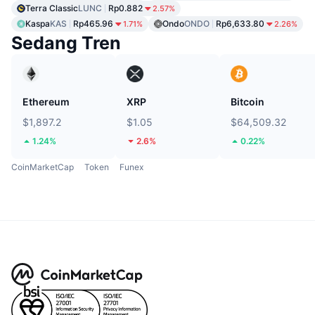
Terra Classic
LUNC
Rp0.882
2.57%
Kaspa
KAS
Rp465.96
Ondo
ONDO
Rp6,633.80
1.71%
2.26%
Sedang Tren
Ethereum
XRP
Bitcoin
$1,897.2
$1.05
$64,509.32
1.24%
2.6%
0.22%
CoinMarketCap
Token
Funex