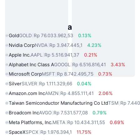
Aset Dunia Nyata Populer
Gold
GOLD
Rp 76.033.962,53
0.13%
Nvidia Corp
NVDA
Rp 3.947.445,1
4.23%
Apple Inc.
AAPL
Rp 5.516.941,37
0.21%
Alphabet Inc Class A
GOOGL
Rp 6.516.816,41
3.43%
Microsoft Corp
MSFT
Rp 8.742.495,75
0.73%
Silver
SILVER
Rp 1.111.329,66
0.04%
Amazon.com Inc
AMZN
Rp 4.855.111,41
2.06%
Taiwan Semiconductor Manufacturing Co Ltd
TSM
Rp 7.440
Broadcom Inc
AVGO
Rp 7.531.577,08
0.79%
Meta Platforms, Inc.
META
Rp 10.434.311,55
0.69%
SpaceX
SPCX
Rp 1.976.394,1
11.75%