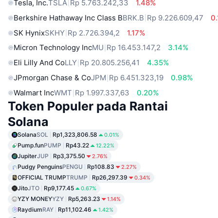
Tesla, Inc.
TSLA
Rp 5.763.242,33
1.48%
Berkshire Hathaway Inc Class B
BRK.B
Rp 9.226.609,47
0
SK Hynix
SKHY
Rp 2.726.394,2
1.17%
Micron Technology Inc
MU
Rp 16.453.147,2
3.14%
Eli Lilly And Co
LLY
Rp 20.805.256,41
4.35%
JPmorgan Chase & Co
JPM
Rp 6.451.323,19
0.98%
Walmart Inc
WMT
Rp 1.997.337,63
0.20%
Token Populer pada Rantai
Solana
Solana
SOL
Rp1,323,806.58
0.01%
Pump.fun
PUMP
Rp43.22
12.22%
Jupiter
JUP
Rp3,375.50
2.76%
Pudgy Penguins
PENGU
Rp108.83
2.27%
OFFICIAL TRUMP
TRUMP
Rp26,297.39
0.34%
Jito
JTO
Rp9,177.45
0.67%
YZY MONEY
YZY
Rp5,263.23
1.14%
Raydium
RAY
Rp11,102.46
1.42%