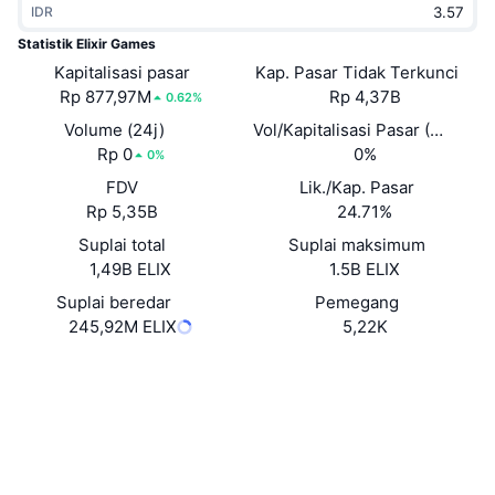
IDR
Sedang Tren
ETF Kripto
Belajar
CMC MCP
Statistik Elixir Games
Kapitalisasi pasar
Baru
Kap. Pasar Tidak Terkunci
ETF Bitcoin
x402
Berita
Rp 877,97M
Rp 4,37B
0.62%
Kripto
ETF Ethereum
Volume (24j)
Vol/Kapitalisasi Pasar (24J)
Academy
Rp 0
0%
0%
Politik
FDV
Lik./Kap. Pasar
Analisis teknikal
Riset
Rp 5,35B
24.71%
Olahraga
Suplai total
Suplai maksimum
RSI
Video
1,49B ELIX
1.5B ELIX
Keuangan
MACD
Suplai beredar
Pemegang
Glosarium
245,92M ELIX
5,22K
Teknologi
Situs web
Website
Whitepaper
Derivatif
Kampanye
NFT
Medsos
Ikhtisar
Airdrop
Kontrak
5cbq1H...cBduTo
Statistik NFT Keseluruhan
3.7
Likuidasi
Hadiah Berlian
Peringkat (CertiK)