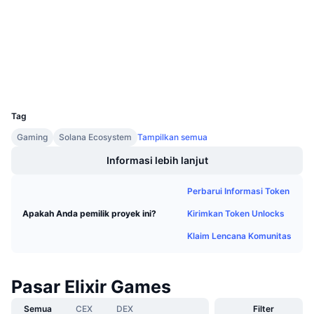
Audits
Penjualan Mendatang
Tingkat Pendanaan
Belajar & Dapatkan
Penyelidik
solscan.io
Dompet-dompet
Kalender
UCID
31534
Kalender ICO
Tag
Kalender Event
Gaming
Solana Ecosystem
Tampilkan semua
Informasi lebih lanjut
Perbarui Informasi Token
Kirimkan Token Unlocks
Apakah Anda pemilik proyek ini?
Klaim Lencana Komunitas
Pasar Elixir Games
Semua
CEX
DEX
Filter