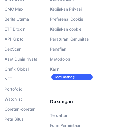
CMC Max
Kebijakan Privasi
Berita Utama
Preferensi Cookie
ETF Bitcoin
Kebijakan cookie
API Kripto
Peraturan Komunitas
DexScan
Penafian
Aset Dunia Nyata
Metodologi
Grafik Global
Karir
Kami sedang
NFT
merekrut!
Portofolio
Watchlist
Dukungan
Coretan-coretan
Terdaftar
Peta Situs
Form Permintaan