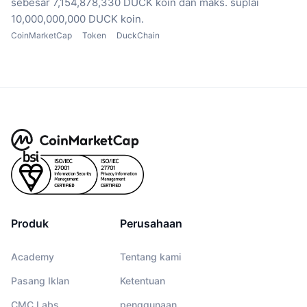
sebesar 7,154,878,330 DUCK koin
dan maks. suplai
10,000,000,000 DUCK koin.
CoinMarketCap
Token
DuckChain
Produk
Perusahaan
Academy
Tentang kami
Pasang Iklan
Ketentuan
CMC Labs
penggunaan