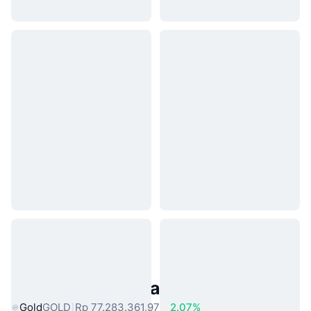
Aset Dunia Nyata Populer
Gold
GOLD
Rp 77.283.361,97
2.07%