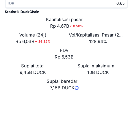
IDR
Sedang Tren
ETF Kripto
Belajar
CMC MCP
Statistik DuckChain
Baru
Kapitalisasi pasar
ETF Bitcoin
x402
Berita
Rp 4,67B
8.58%
Kripto
ETF Ethereum
Volume (24j)
Vol/Kapitalisasi Pasar (24J)
Academy
Rp 6,03B
128,94%
36.32%
Politik
FDV
Analisis teknikal
Riset
Rp 6,53B
Olahraga
Suplai total
Suplai maksimum
RSI
Video
9,45B DUCK
10B DUCK
Keuangan
MACD
Suplai beredar
Glosarium
7,15B DUCK
Teknologi
Situs web
Website
Whitepaper
Derivatif
Kampanye
Medsos
NFT
Ikhtisar
EQDWXj...DEwn_c
Airdrop
Kontrak
Statistik NFT Keseluruhan
4.0
Likuidasi
Hadiah Berlian
Peringkat (CertiK)