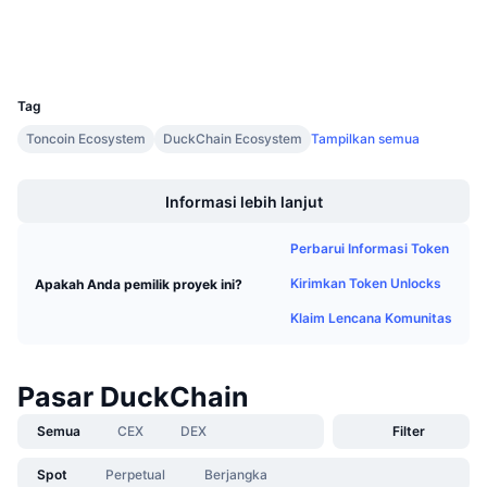
Penyelidik
tonscan.org
Penjualan Mendatang
Tingkat Pendanaan
Belajar & Dapatkan
Dompet-dompet
UCID
35298
Kalender
Tag
Toncoin Ecosystem
DuckChain Ecosystem
Tampilkan semua
Kalender ICO
Boost
Informasi lebih lanjut
Kalender Event
Perbarui Informasi Token
Kirimkan Token Unlocks
Apakah Anda pemilik proyek ini?
Klaim Lencana Komunitas
Pasar DuckChain
Semua
CEX
DEX
Filter
Spot
Perpetual
Berjangka