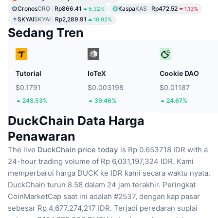
Cronos
CRO
Rp866.41
Kaspa
KAS
Rp472.52
5.32%
1.13%
SKYAI
SKYAI
Rp2,289.91
16.92%
Sedang Tren
Tutorial
IoTeX
Cookie DAO
$0.1791
$0.003198
$0.01187
243.53%
39.46%
24.67%
DuckChain Data Harga
Penawaran
The live
DuckChain price today
is Rp 0.653718 IDR with a
24-hour trading volume of Rp 6,031,197,324 IDR.
Kami
memperbarui harga DUCK ke IDR kami secara waktu nyata.
DuckChain turun 8.58 dalam 24 jam terakhir.
Peringkat
CoinMarketCap saat ini adalah #2537, dengan kap pasar
sebesar Rp 4,677,274,217 IDR.
Terjadi peredaran suplai