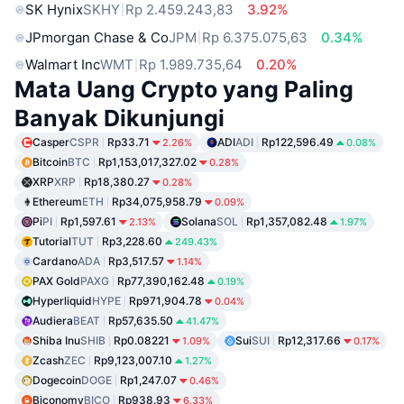
SK Hynix
SKHY
Rp 2.459.243,83
3.92%
JPmorgan Chase & Co
JPM
Rp 6.375.075,63
0.34%
Walmart Inc
WMT
Rp 1.989.735,64
0.20%
Mata Uang Crypto yang Paling
Banyak Dikunjungi
Casper
CSPR
Rp33.71
ADI
ADI
Rp122,596.49
2.26%
0.08%
Bitcoin
BTC
Rp1,153,017,327.02
0.28%
XRP
XRP
Rp18,380.27
0.28%
Ethereum
ETH
Rp34,075,958.79
0.09%
Pi
PI
Rp1,597.61
Solana
SOL
Rp1,357,082.48
2.13%
1.97%
Tutorial
TUT
Rp3,228.60
249.43%
Cardano
ADA
Rp3,517.57
1.14%
PAX Gold
PAXG
Rp77,390,162.48
0.19%
Hyperliquid
HYPE
Rp971,904.78
0.04%
Audiera
BEAT
Rp57,635.50
41.47%
Shiba Inu
SHIB
Rp0.08221
Sui
SUI
Rp12,317.66
1.09%
0.17%
Zcash
ZEC
Rp9,123,007.10
1.27%
Dogecoin
DOGE
Rp1,247.07
0.46%
Biconomy
BICO
Rp938.93
6.33%