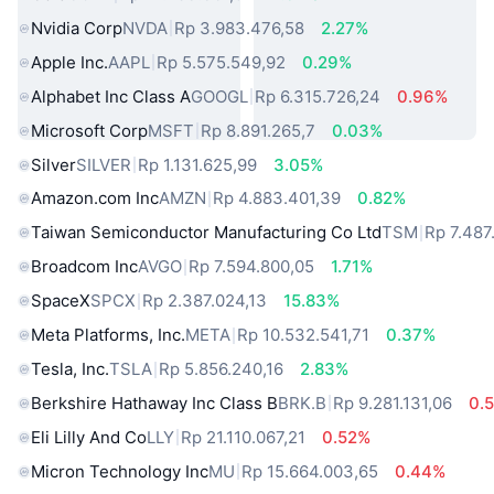
Nvidia Corp
NVDA
Rp 3.983.476,58
2.27%
Apple Inc.
AAPL
Rp 5.575.549,92
0.29%
Alphabet Inc Class A
GOOGL
Rp 6.315.726,24
0.96%
Microsoft Corp
MSFT
Rp 8.891.265,7
0.03%
Silver
SILVER
Rp 1.131.625,99
3.05%
Amazon.com Inc
AMZN
Rp 4.883.401,39
0.82%
Taiwan Semiconductor Manufacturing Co Ltd
TSM
Rp 7.487
Broadcom Inc
AVGO
Rp 7.594.800,05
1.71%
SpaceX
SPCX
Rp 2.387.024,13
15.83%
Meta Platforms, Inc.
META
Rp 10.532.541,71
0.37%
Tesla, Inc.
TSLA
Rp 5.856.240,16
2.83%
Berkshire Hathaway Inc Class B
BRK.B
Rp 9.281.131,06
0.
Eli Lilly And Co
LLY
Rp 21.110.067,21
0.52%
Micron Technology Inc
MU
Rp 15.664.003,65
0.44%