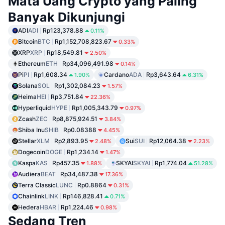
Mata Uang Crypto yang Paling
Banyak Dikunjungi
ADI
ADI
Rp123,378.88
0.11%
Bitcoin
BTC
Rp1,152,708,823.67
0.33%
XRP
XRP
Rp18,549.81
2.50%
Ethereum
ETH
Rp34,096,491.98
0.14%
Pi
PI
Rp1,608.34
Cardano
ADA
Rp3,643.64
1.90%
6.31%
Solana
SOL
Rp1,302,084.23
1.57%
Heima
HEI
Rp3,751.84
22.36%
Hyperliquid
HYPE
Rp1,005,343.79
0.97%
Zcash
ZEC
Rp8,875,924.51
3.84%
Shiba Inu
SHIB
Rp0.08388
4.45%
Stellar
XLM
Rp2,893.95
Sui
SUI
Rp12,064.38
2.48%
2.23%
Dogecoin
DOGE
Rp1,234.14
1.47%
Kaspa
KAS
Rp457.35
SKYAI
SKYAI
Rp1,774.04
1.88%
51.28%
Audiera
BEAT
Rp34,487.38
17.36%
Terra Classic
LUNC
Rp0.8864
0.31%
Chainlink
LINK
Rp146,828.41
0.71%
Hedera
HBAR
Rp1,224.46
0.98%
Sedang Tren