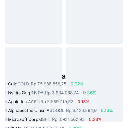
Aset Dunia Nyata Populer
Gold
GOLD
Rp 75.988.556,25
0.02%
Nvidia Corp
NVDA
Rp 3.934.068,74
0.36%
Apple Inc.
AAPL
Rp 5.589.719,92
0.18%
Alphabet Inc Class A
GOOGL
Rp 6.420.564,9
0.13%
Microsoft Corp
MSFT
Rp 8.931.502,95
0.28%