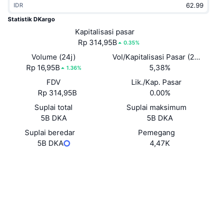
IDR
Sedang Tren
ETF Kripto
Belajar
CMC MCP
Statistik DKargo
Baru
Kapitalisasi pasar
ETF Bitcoin
x402
Berita
Rp 314,95B
0.35%
Kripto
ETF Ethereum
Volume (24j)
Vol/Kapitalisasi Pasar (24J)
Academy
Rp 16,95B
5,38%
1.36%
Politik
FDV
Lik./Kap. Pasar
Analisis teknikal
Riset
Rp 314,95B
0.00%
Olahraga
Suplai total
Suplai maksimum
RSI
Video
5B DKA
5B DKA
Keuangan
MACD
Suplai beredar
Pemegang
Glosarium
5B DKA
4,47K
Teknologi
Situs web
Website
Whitepaper
Derivatif
Kampanye
NFT
Medsos
Ikhtisar
Airdrop
Kontrak
Statistik NFT Keseluruhan
0x5dc6...5efCE0
Likuidasi
3.9
Hadiah Berlian
Peringkat (CertiK)