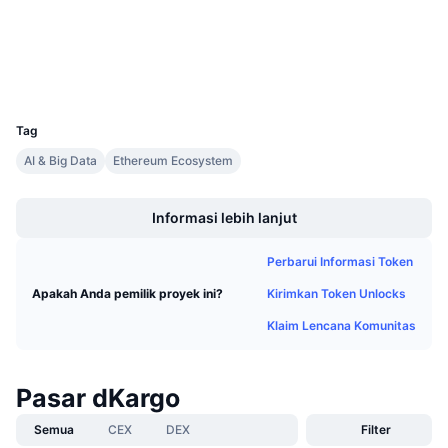
Penjualan Mendatang
etherscan.io
Tingkat Pendanaan
Penyelidik
Belajar & Dapatkan
Dompet-dompet
UCID
Kalender
5908
Tag
Kalender ICO
AI & Big Data
Ethereum Ecosystem
Boost
Kalender Event
Informasi lebih lanjut
Perbarui Informasi Token
Kirimkan Token Unlocks
Apakah Anda pemilik proyek ini?
Klaim Lencana Komunitas
Pasar dKargo
Semua
CEX
DEX
Filter