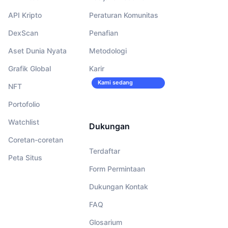
API Kripto
Peraturan Komunitas
DexScan
Penafian
Aset Dunia Nyata
Metodologi
Grafik Global
Karir
Kami sedang
NFT
merekrut!
Portofolio
Watchlist
Dukungan
Coretan-coretan
Terdaftar
Peta Situs
Form Permintaan
Dukungan Kontak
FAQ
Glosarium