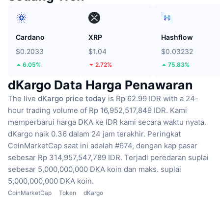
Cardano
XRP
Hashflow
$0.2033
$1.04
$0.03232
6.05%
2.72%
75.83%
dKargo Data Harga Penawaran
The live
dKargo price today
is Rp 62.99 IDR with a 24-
hour trading volume of Rp 16,952,517,849 IDR.
Kami
memperbarui harga DKA ke IDR kami secara waktu nyata.
dKargo naik 0.36 dalam 24 jam terakhir.
Peringkat
CoinMarketCap saat ini adalah #674, dengan kap pasar
sebesar Rp 314,957,547,789 IDR.
Terjadi peredaran suplai
sebesar 5,000,000,000 DKA koin
dan maks. suplai
5,000,000,000 DKA koin.
CoinMarketCap
Token
dKargo