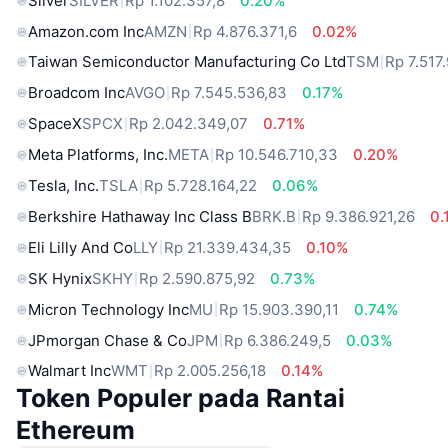
Silver
SILVER
Rp 1.102.357,8
0.20%
Amazon.com Inc
AMZN
Rp 4.876.371,6
0.02%
Taiwan Semiconductor Manufacturing Co Ltd
TSM
Rp 7.517
Broadcom Inc
AVGO
Rp 7.545.536,83
0.17%
SpaceX
SPCX
Rp 2.042.349,07
0.71%
Meta Platforms, Inc.
META
Rp 10.546.710,33
0.20%
Tesla, Inc.
TSLA
Rp 5.728.164,22
0.06%
Berkshire Hathaway Inc Class B
BRK.B
Rp 9.386.921,26
0.
Eli Lilly And Co
LLY
Rp 21.339.434,35
0.10%
SK Hynix
SKHY
Rp 2.590.875,92
0.73%
Micron Technology Inc
MU
Rp 15.903.390,11
0.74%
JPmorgan Chase & Co
JPM
Rp 6.386.249,5
0.03%
Walmart Inc
WMT
Rp 2.005.256,18
0.14%
Token Populer pada Rantai
Ethereum