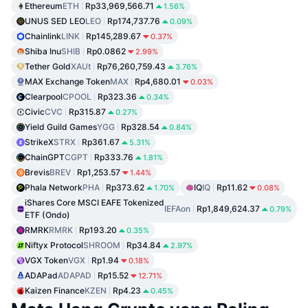
Ethereum
ETH
Rp33,969,566.71
1.56%
UNUS SED LEO
LEO
Rp174,737.76
0.09%
Chainlink
LINK
Rp145,289.67
0.37%
Shiba Inu
SHIB
Rp0.0862
2.99%
Tether Gold
XAUt
Rp76,260,759.43
3.76%
MAX Exchange Token
MAX
Rp4,680.01
0.03%
Clearpool
CPOOL
Rp323.36
0.34%
Civic
CVC
Rp315.87
0.27%
Yield Guild Games
YGG
Rp328.54
0.84%
StrikeX
STRX
Rp361.67
5.31%
ChainGPT
CGPT
Rp333.76
1.81%
Brevis
BREV
Rp1,253.57
1.44%
Phala Network
PHA
Rp373.62
IQ
IQ
Rp11.62
1.70%
0.08%
iShares Core MSCI EAFE Tokenized
IEFAon
Rp1,849,624.37
0.79%
ETF (Ondo)
RMRK
RMRK
Rp193.20
0.35%
Niftyx Protocol
SHROOM
Rp34.84
2.97%
VGX Token
VGX
Rp1.94
0.18%
ADAPad
ADAPAD
Rp15.52
12.71%
Kaizen Finance
KZEN
Rp4.23
0.45%