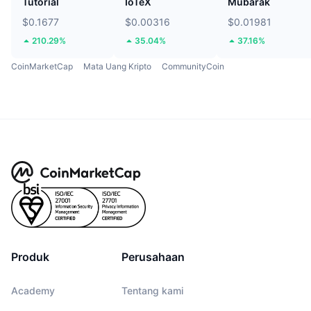
Tutorial
IoTeX
Mubarak
$0.1677
$0.00316
$0.01981
210.29%
35.04%
37.16%
CoinMarketCap
Mata Uang Kripto
CommunityCoin
Produk
Perusahaan
Academy
Tentang kami