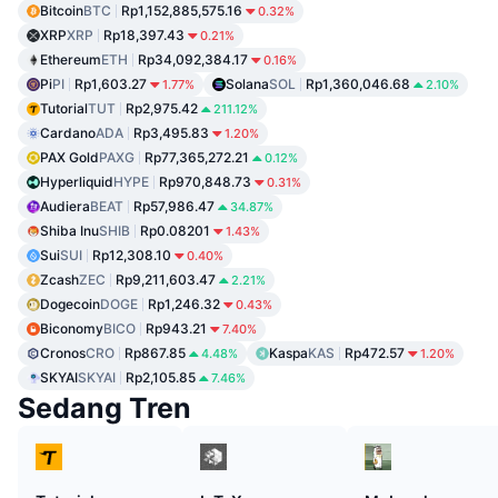
Bitcoin
BTC
Rp1,152,885,575.16
0.32%
XRP
XRP
Rp18,397.43
0.21%
Ethereum
ETH
Rp34,092,384.17
0.16%
Pi
PI
Rp1,603.27
Solana
SOL
Rp1,360,046.68
1.77%
2.10%
Tutorial
TUT
Rp2,975.42
211.12%
Cardano
ADA
Rp3,495.83
1.20%
PAX Gold
PAXG
Rp77,365,272.21
0.12%
Hyperliquid
HYPE
Rp970,848.73
0.31%
Audiera
BEAT
Rp57,986.47
34.87%
Shiba Inu
SHIB
Rp0.08201
1.43%
Sui
SUI
Rp12,308.10
0.40%
Zcash
ZEC
Rp9,211,603.47
2.21%
Dogecoin
DOGE
Rp1,246.32
0.43%
Biconomy
BICO
Rp943.21
7.40%
Cronos
CRO
Rp867.85
Kaspa
KAS
Rp472.57
4.48%
1.20%
SKYAI
SKYAI
Rp2,105.85
7.46%
Sedang Tren