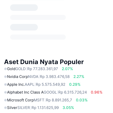
Aset Dunia Nyata Populer
Gold
GOLD
Rp 77.283.361,97
2.07%
Nvidia Corp
NVDA
Rp 3.983.476,58
2.27%
Apple Inc.
AAPL
Rp 5.575.549,92
0.29%
Alphabet Inc Class A
GOOGL
Rp 6.315.726,24
0.96%
Microsoft Corp
MSFT
Rp 8.891.265,7
0.03%
Silver
SILVER
Rp 1.131.625,99
3.05%