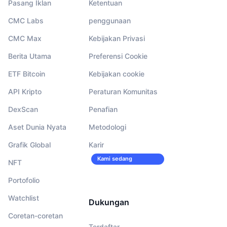
Pasang Iklan
Ketentuan
CMC Labs
penggunaan
CMC Max
Kebijakan Privasi
Berita Utama
Preferensi Cookie
ETF Bitcoin
Kebijakan cookie
API Kripto
Peraturan Komunitas
DexScan
Penafian
Aset Dunia Nyata
Metodologi
Grafik Global
Karir
Kami sedang
NFT
merekrut!
Portofolio
Watchlist
Dukungan
Coretan-coretan
Terdaftar