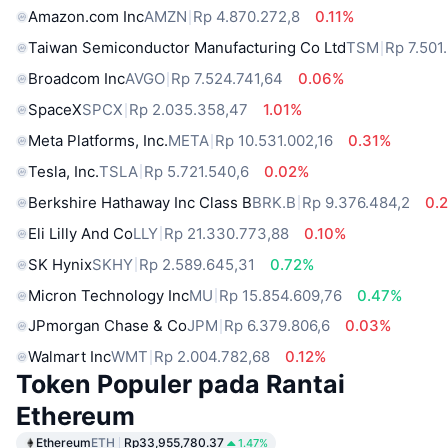
Amazon.com Inc
AMZN
Rp 4.870.272,8
0.11%
Taiwan Semiconductor Manufacturing Co Ltd
TSM
Rp 7.501
Broadcom Inc
AVGO
Rp 7.524.741,64
0.06%
SpaceX
SPCX
Rp 2.035.358,47
1.01%
Meta Platforms, Inc.
META
Rp 10.531.002,16
0.31%
Tesla, Inc.
TSLA
Rp 5.721.540,6
0.02%
Berkshire Hathaway Inc Class B
BRK.B
Rp 9.376.484,2
0.
Eli Lilly And Co
LLY
Rp 21.330.773,88
0.10%
SK Hynix
SKHY
Rp 2.589.645,31
0.72%
Micron Technology Inc
MU
Rp 15.854.609,76
0.47%
JPmorgan Chase & Co
JPM
Rp 6.379.806,6
0.03%
Walmart Inc
WMT
Rp 2.004.782,68
0.12%
Token Populer pada Rantai
Ethereum
Ethereum
ETH
Rp33,955,780.37
1.47%