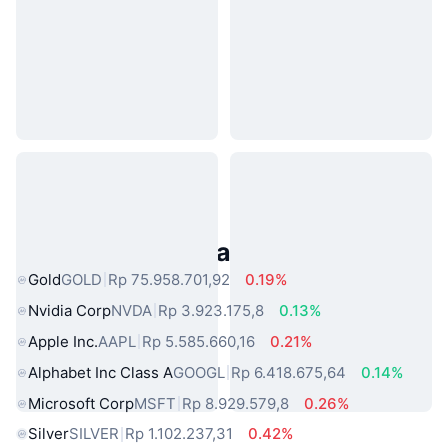
Aset Dunia Nyata Populer
Gold
GOLD
Rp 75.958.701,92
0.19%
Nvidia Corp
NVDA
Rp 3.923.175,8
0.13%
Apple Inc.
AAPL
Rp 5.585.660,16
0.21%
Alphabet Inc Class A
GOOGL
Rp 6.418.675,64
0.14%
Microsoft Corp
MSFT
Rp 8.929.579,8
0.26%
Silver
SILVER
Rp 1.102.237,31
0.42%