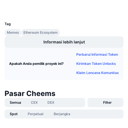
Penjualan Mendatang
Dompet-dompet
Tingkat Pendanaan
Belajar & Dapatkan
UCID
33145
Tag
Kalender
Memes
Ethereum Ecosystem
Kalender ICO
Informasi lebih lanjut
Kalender Event
Perbarui Informasi Token
Kirimkan Token Unlocks
Apakah Anda pemilik proyek ini?
Klaim Lencana Komunitas
Pasar Cheems
Semua
CEX
DEX
Filter
Spot
Perpetual
Berjangka