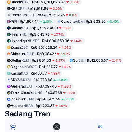
Bitcoin
BTC
Rp1,153,701,623.33
0.36%
XRP
XRP
Rp18,518.66
3.00%
Ethereum
ETH
Rp34,129,537.26
0.19%
Pi
PI
Rp1,607.44
Cardano
ADA
Rp3,638.50
2.86%
6.49%
Solana
SOL
Rp1,305,238.10
1.66%
Heima
HEI
Rp3,643.78
27.74%
Hyperliquid
HYPE
Rp1,000,350.96
1.64%
Zcash
ZEC
Rp8,857,628.24
4.08%
Shiba Inu
SHIB
Rp0.08422
3.93%
Stellar
XLM
Rp2,881.83
Sui
SUI
Rp12,065.57
3.27%
2.41%
Dogecoin
DOGE
Rp1,235.77
1.56%
Kaspa
KAS
Rp456.77
1.99%
SKYAI
SKYAI
Rp1,778.88
51.94%
Audiera
BEAT
Rp37,097.45
11.35%
Terra Classic
LUNC
Rp0.8768
1.82%
Chainlink
LINK
Rp146,975.59
0.50%
Hedera
HBAR
Rp1,220.87
1.57%
Sedang Tren