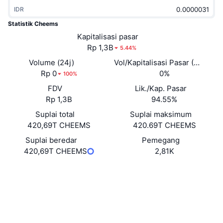
Sedang Tren
ETF Kripto
IDR
Belajar
CMC MCP
Statistik Cheems
Baru
ETF Bitcoin
Kapitalisasi pasar
x402
Berita
Rp 1,3B
5.44%
Kripto
ETF Ethereum
Volume (24j)
Vol/Kapitalisasi Pasar (24J)
Academy
Rp 0
0%
100%
Politik
Analisis teknikal
FDV
Lik./Kap. Pasar
Riset
Rp 1,3B
94.55%
Olahraga
RSI
Video
Suplai total
Suplai maksimum
420,69T CHEEMS
420.69T CHEEMS
Keuangan
MACD
Glosarium
Suplai beredar
Pemegang
420,69T CHEEMS
2,81K
Teknologi
Derivatif
Kampanye
Situs web
Website
Whitepaper
Medsos
NFT
Ikhtisar
Airdrop
Kontrak
0x41b1...acbc5c
3.3
Statistik NFT Keseluruhan
Peringkat (CertiK)
Likuidasi
Hadiah Berlian
Penyelidik
etherscan.io