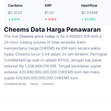
Cardano
XRP
Hashflow
$0.2033
$1.03
$0.03468
6.41%
3.16%
93.78%
Cheems Data Harga Penawaran
The live
Cheems price today
is Rp 0.000003 IDR with a
24-hour trading volume of tidak tersedia.
Kami
memperbarui harga CHEEMS ke IDR kami secara waktu
nyata.
Cheems turun 5.44 dalam 24 jam terakhir.
Peringkat
CoinMarketCap saat ini adalah #3102, dengan kap pasar
sebesar Rp 1,308,969,016 IDR.
Terjadi peredaran suplai
sebesar 420,690,000,000,000 CHEEMS koin
dan maks.
suplai 420,690,000,000,000 CHEEMS koin.
CoinMarketCap
Token
Cheems