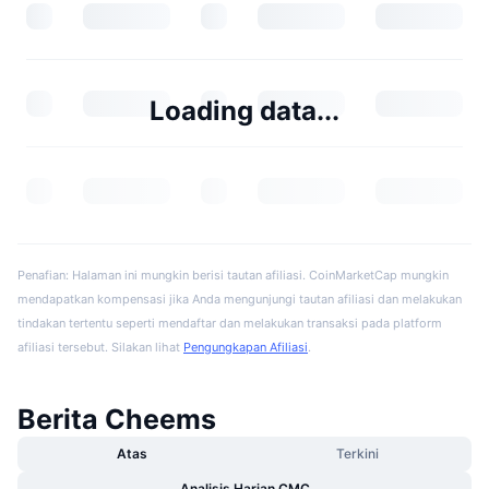
Loading data...
Penafian: Halaman ini mungkin berisi tautan afiliasi. CoinMarketCap mungkin
mendapatkan kompensasi jika Anda mengunjungi tautan afiliasi dan melakukan
tindakan tertentu seperti mendaftar dan melakukan transaksi pada platform
afiliasi tersebut. Silakan lihat
Pengungkapan Afiliasi
.
Berita Cheems
Atas
Terkini
Analisis Harian CMC