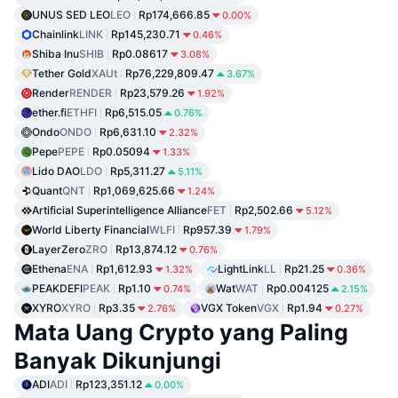
UNUS SED LEO
LEO
Rp174,666.85
0.00%
Chainlink
LINK
Rp145,230.71
0.46%
Shiba Inu
SHIB
Rp0.08617
3.08%
Tether Gold
XAUt
Rp76,229,809.47
3.67%
Render
RENDER
Rp23,579.26
1.92%
ether.fi
ETHFI
Rp6,515.05
0.76%
Ondo
ONDO
Rp6,631.10
2.32%
Pepe
PEPE
Rp0.05094
1.33%
Lido DAO
LDO
Rp5,311.27
5.11%
Quant
QNT
Rp1,069,625.66
1.24%
Artificial Superintelligence Alliance
FET
Rp2,502.66
5.12%
World Liberty Financial
WLFI
Rp957.39
1.79%
LayerZero
ZRO
Rp13,874.12
0.76%
Ethena
ENA
Rp1,612.93
LightLink
LL
Rp21.25
1.32%
0.36%
PEAKDEFI
PEAK
Rp1.10
Wat
WAT
Rp0.004125
0.74%
2.15%
XYRO
XYRO
Rp3.35
VGX Token
VGX
Rp1.94
2.76%
0.27%
Mata Uang Crypto yang Paling
Banyak Dikunjungi
ADI
ADI
Rp123,351.12
0.00%