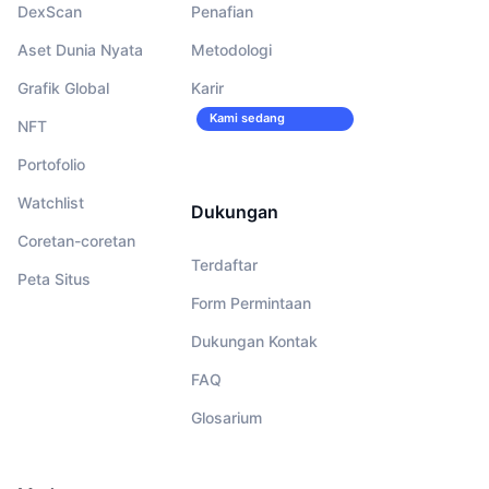
DexScan
Penafian
Aset Dunia Nyata
Metodologi
Grafik Global
Karir
Kami sedang
NFT
merekrut!
Portofolio
Watchlist
Dukungan
Coretan-coretan
Terdaftar
Peta Situs
Form Permintaan
Dukungan Kontak
FAQ
Glosarium