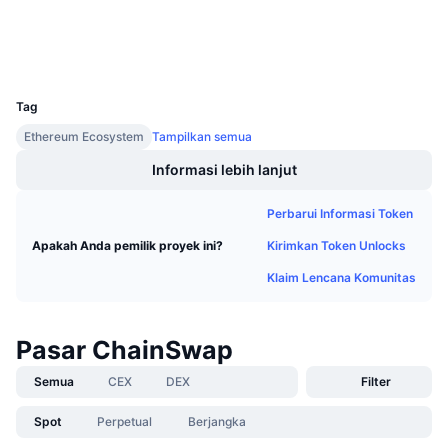
Penjualan Mendatang
Tingkat Pendanaan
Dompet-dompet
Belajar & Dapatkan
UCID
29780
Kalender
Tag
Ethereum Ecosystem
Tampilkan semua
Kalender ICO
Informasi lebih lanjut
Kalender Event
Perbarui Informasi Token
Kirimkan Token Unlocks
Apakah Anda pemilik proyek ini?
Klaim Lencana Komunitas
Pasar ChainSwap
Semua
CEX
DEX
Filter
Spot
Perpetual
Berjangka