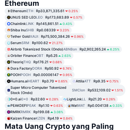
Ethereum
Ethereum
ETH
Rp33,871,335.61
0.25%
UNUS SED LEO
LEO
Rp173,683.89
0.57%
Chainlink
LINK
Rp145,861.51
0.43%
Shiba Inu
SHIB
Rp0.08339
3.23%
Tether Gold
XAUt
Rp75,500,384.26
0.96%
Serum
SRM
Rp100.62
21.27%
Airbnb Tokenized Stock (Ondo)
ABNBon
Rp2,902,265.24
6.25%
Orbiter Finance
OBT
Rp5.25
2.63%
Theoriq
THQ
Rp176.21
0.68%
Dora Factory
DORA
Rp50.92
6.74%
POOH
POOH
Rp0.00006147
0.95%
Humans.ai
HEART
Rp3.70
Attila
ATT
Rp9.35
0.65%
0.75%
Super Micro Computer Tokenized
SMCIon
Rp532,109.02
1.51%
Stock (Ondo)
0x0.ai
0x0
Rp32.60
LightLink
LL
Rp21.20
0.28%
0.26%
PEAKDEFI
PEAK
Rp1.10
Wat
WAT
Rp0.004138
0.63%
0.33%
RMRK
RMRK
Rp199.08
3.08%
Kaizen Finance
KZEN
Rp4.19
0.84%
Mata Uang Crypto yang Paling