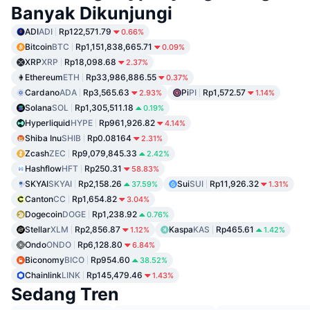
Banyak Dikunjungi
ADI
ADI
Rp122,571.79
0.66%
Bitcoin
BTC
Rp1,151,838,665.71
0.09%
XRP
XRP
Rp18,098.68
2.37%
Ethereum
ETH
Rp33,986,886.55
0.37%
Cardano
ADA
Rp3,565.63
Pi
PI
Rp1,572.57
2.93%
1.14%
Solana
SOL
Rp1,305,511.18
0.19%
Hyperliquid
HYPE
Rp961,926.82
4.14%
Shiba Inu
SHIB
Rp0.08164
2.31%
Zcash
ZEC
Rp9,079,845.33
2.42%
Hashflow
HFT
Rp250.31
58.83%
SKYAI
SKYAI
Rp2,158.26
Sui
SUI
Rp11,926.32
37.59%
1.31%
Canton
CC
Rp1,654.82
3.04%
Dogecoin
DOGE
Rp1,238.92
0.76%
Stellar
XLM
Rp2,856.87
Kaspa
KAS
Rp465.61
1.12%
1.42%
Ondo
ONDO
Rp6,128.80
6.84%
Biconomy
BICO
Rp954.60
38.52%
Chainlink
LINK
Rp145,479.46
1.43%
Sedang Tren