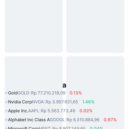
Aset Dunia Nyata Populer
Gold
GOLD
Rp 77.210.218,09
0.13%
Nvidia Corp
NVDA
Rp 3.957.631,65
1.46%
Apple Inc.
AAPL
Rp 5.563.773,48
0.02%
Alphabet Inc Class A
GOOGL
Rp 6.310.884,96
0.97%
Microsoft Corp
MSFT
Rp 8.907.249,65
0.04%