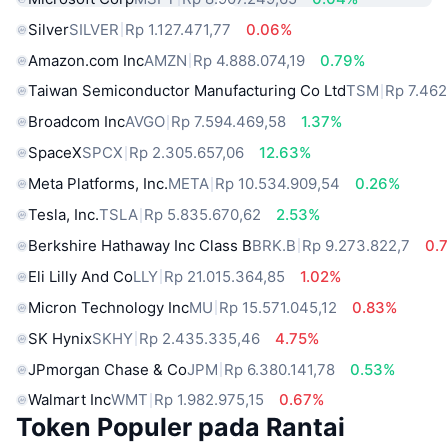
Silver
SILVER
Rp 1.127.471,77
0.06%
Amazon.com Inc
AMZN
Rp 4.888.074,19
0.79%
Taiwan Semiconductor Manufacturing Co Ltd
TSM
Rp 7.462
Broadcom Inc
AVGO
Rp 7.594.469,58
1.37%
SpaceX
SPCX
Rp 2.305.657,06
12.63%
Meta Platforms, Inc.
META
Rp 10.534.909,54
0.26%
Tesla, Inc.
TSLA
Rp 5.835.670,62
2.53%
Berkshire Hathaway Inc Class B
BRK.B
Rp 9.273.822,7
0.
Eli Lilly And Co
LLY
Rp 21.015.364,85
1.02%
Micron Technology Inc
MU
Rp 15.571.045,12
0.83%
SK Hynix
SKHY
Rp 2.435.335,46
4.75%
JPmorgan Chase & Co
JPM
Rp 6.380.141,78
0.53%
Walmart Inc
WMT
Rp 1.982.975,15
0.67%
Token Populer pada Rantai