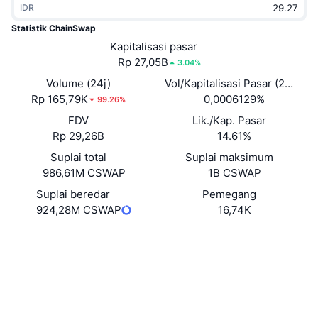
IDR
Sedang Tren
ETF Kripto
Belajar
CMC MCP
Statistik ChainSwap
Baru
Kapitalisasi pasar
ETF Bitcoin
x402
Berita
Rp 27,05B
3.04%
Kripto
ETF Ethereum
Volume (24j)
Vol/Kapitalisasi Pasar (24J)
Academy
Rp 165,79K
0,0006129%
99.26%
Politik
FDV
Lik./Kap. Pasar
Analisis teknikal
Riset
Rp 29,26B
14.61%
Olahraga
Suplai total
Suplai maksimum
RSI
Video
986,61M CSWAP
1B CSWAP
Keuangan
MACD
Suplai beredar
Pemegang
Glosarium
924,28M CSWAP
16,74K
Teknologi
Situs web
Website
Whitepaper
Derivatif
Kampanye
Medsos
NFT
Ikhtisar
Airdrop
Kontrak
0xae41...184cca
etherscan.io
Statistik NFT Keseluruhan
Penyelidik
Likuidasi
Hadiah Berlian