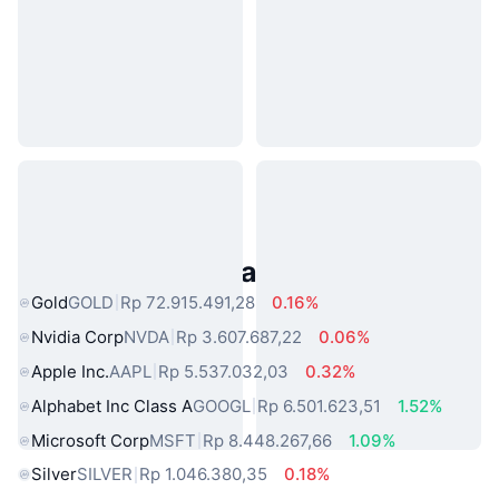
Aset Dunia Nyata Populer
Gold
GOLD
Rp 72.915.491,28
0.16%
Nvidia Corp
NVDA
Rp 3.607.687,22
0.06%
Apple Inc.
AAPL
Rp 5.537.032,03
0.32%
Alphabet Inc Class A
GOOGL
Rp 6.501.623,51
1.52%
Microsoft Corp
MSFT
Rp 8.448.267,66
1.09%
Silver
SILVER
Rp 1.046.380,35
0.18%