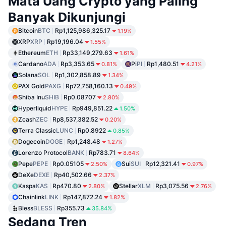
Mata Uang Crypto yang Paling
Banyak Dikunjungi
Bitcoin
BTC
Rp1,125,986,325.17
1.19%
XRP
XRP
Rp19,196.04
1.55%
Ethereum
ETH
Rp33,149,279.63
1.61%
Cardano
ADA
Rp3,353.65
Pi
PI
Rp1,480.51
0.81%
4.21%
Solana
SOL
Rp1,302,858.89
1.34%
PAX Gold
PAXG
Rp72,758,160.13
0.49%
Shiba Inu
SHIB
Rp0.08707
2.80%
Hyperliquid
HYPE
Rp949,851.22
1.50%
Zcash
ZEC
Rp8,537,382.52
0.20%
Terra Classic
LUNC
Rp0.8922
0.85%
Dogecoin
DOGE
Rp1,248.48
1.27%
Lorenzo Protocol
BANK
Rp783.71
8.64%
Pepe
PEPE
Rp0.05105
Sui
SUI
Rp12,321.41
2.50%
0.97%
DeXe
DEXE
Rp40,502.66
2.37%
Kaspa
KAS
Rp470.80
Stellar
XLM
Rp3,075.56
2.80%
2.76%
Chainlink
LINK
Rp147,872.24
1.82%
Bless
BLESS
Rp355.73
35.84%
Sedang Tren