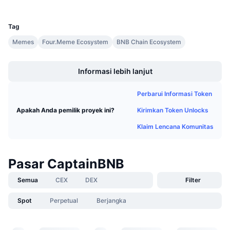
UCID
Penjualan Mendatang
35734
Tingkat Pendanaan
Belajar & Dapatkan
Tag
Memes
Four.Meme Ecosystem
BNB Chain Ecosystem
Kalender
Boost
Informasi lebih lanjut
Kalender ICO
Perbarui Informasi Token
Kalender Event
Kirimkan Token Unlocks
Apakah Anda pemilik proyek ini?
Klaim Lencana Komunitas
Pasar CaptainBNB
Semua
CEX
DEX
Filter
Spot
Perpetual
Berjangka