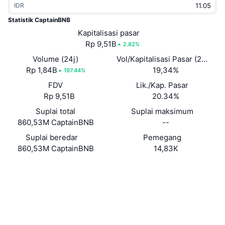
IDR
Sedang Tren
ETF Kripto
Belajar
CMC MCP
Statistik CaptainBNB
Baru
Kapitalisasi pasar
ETF Bitcoin
x402
Berita
Rp 9,51B
2.82%
Kripto
ETF Ethereum
Volume (24j)
Vol/Kapitalisasi Pasar (24J)
Academy
Rp 1,84B
19,34%
197.44%
Politik
FDV
Lik./Kap. Pasar
Analisis teknikal
Riset
Rp 9,51B
20.34%
Olahraga
Suplai total
Suplai maksimum
RSI
Video
860,53M CaptainBNB
--
Keuangan
MACD
Suplai beredar
Pemegang
Glosarium
860,53M CaptainBNB
14,83K
Teknologi
Situs web
Website
Derivatif
Kampanye
Medsos
NFT
Ikhtisar
Airdrop
Kontrak
0x47a1...d5477c
Penyelidik
bscscan.com
Statistik NFT Keseluruhan
Likuidasi
Hadiah Berlian
Dompet-dompet