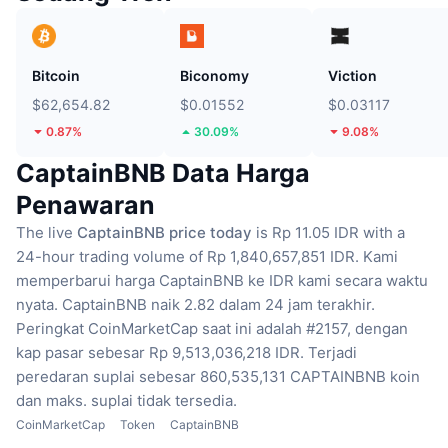
Bitcoin
Biconomy
Viction
$62,654.82
$0.01552
$0.03117
0.87%
30.09%
9.08%
CaptainBNB Data Harga
Penawaran
The live
CaptainBNB price today
is Rp 11.05 IDR with a
24-hour trading volume of Rp 1,840,657,851 IDR.
Kami
memperbarui harga CaptainBNB ke IDR kami secara waktu
nyata.
CaptainBNB naik 2.82 dalam 24 jam terakhir.
Peringkat CoinMarketCap saat ini adalah #2157, dengan
kap pasar sebesar Rp 9,513,036,218 IDR.
Terjadi
peredaran suplai sebesar 860,535,131 CAPTAINBNB koin
dan maks. suplai tidak tersedia.
CoinMarketCap
Token
CaptainBNB