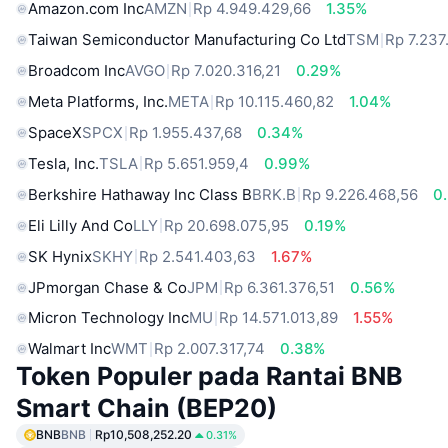
Amazon.com Inc
AMZN
Rp 4.949.429,66
1.35%
Taiwan Semiconductor Manufacturing Co Ltd
TSM
Rp 7.237
Broadcom Inc
AVGO
Rp 7.020.316,21
0.29%
Meta Platforms, Inc.
META
Rp 10.115.460,82
1.04%
SpaceX
SPCX
Rp 1.955.437,68
0.34%
Tesla, Inc.
TSLA
Rp 5.651.959,4
0.99%
Berkshire Hathaway Inc Class B
BRK.B
Rp 9.226.468,56
0
Eli Lilly And Co
LLY
Rp 20.698.075,95
0.19%
SK Hynix
SKHY
Rp 2.541.403,63
1.67%
JPmorgan Chase & Co
JPM
Rp 6.361.376,51
0.56%
Micron Technology Inc
MU
Rp 14.571.013,89
1.55%
Walmart Inc
WMT
Rp 2.007.317,74
0.38%
Token Populer pada Rantai BNB
Smart Chain (BEP20)
BNB
BNB
Rp10,508,252.20
0.31%