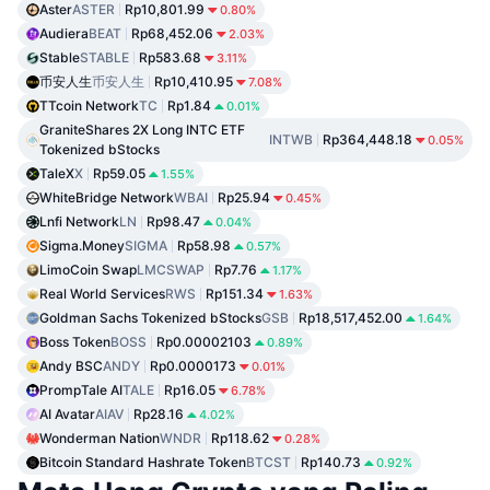
Aster
ASTER
Rp10,801.99
0.80%
Audiera
BEAT
Rp68,452.06
2.03%
Stable
STABLE
Rp583.68
3.11%
币安人生
币安人生
Rp10,410.95
7.08%
TTcoin Network
TC
Rp1.84
0.01%
GraniteShares 2X Long INTC ETF
INTWB
Rp364,448.18
0.05%
Tokenized bStocks
TaleX
X
Rp59.05
1.55%
WhiteBridge Network
WBAI
Rp25.94
0.45%
Lnfi Network
LN
Rp98.47
0.04%
Sigma.Money
SIGMA
Rp58.98
0.57%
LimoCoin Swap
LMCSWAP
Rp7.76
1.17%
Real World Services
RWS
Rp151.34
1.63%
Goldman Sachs Tokenized bStocks
GSB
Rp18,517,452.00
1.64%
Boss Token
BOSS
Rp0.00002103
0.89%
Andy BSC
ANDY
Rp0.0000173
0.01%
PrompTale AI
TALE
Rp16.05
6.78%
AI Avatar
AIAV
Rp28.16
4.02%
Wonderman Nation
WNDR
Rp118.62
0.28%
Bitcoin Standard Hashrate Token
BTCST
Rp140.73
0.92%