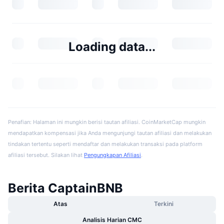
Loading data...
Penafian: Halaman ini mungkin berisi tautan afiliasi. CoinMarketCap mungkin
mendapatkan kompensasi jika Anda mengunjungi tautan afiliasi dan melakukan
tindakan tertentu seperti mendaftar dan melakukan transaksi pada platform
afiliasi tersebut. Silakan lihat
Pengungkapan Afiliasi
.
Berita CaptainBNB
Atas
Terkini
Analisis Harian CMC