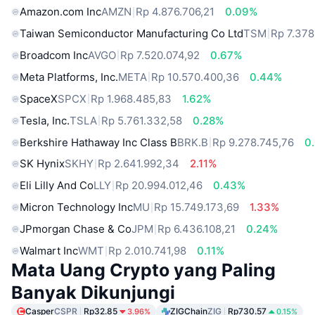
Amazon.com Inc
AMZN
Rp 4.876.706,21
0.09%
Taiwan Semiconductor Manufacturing Co Ltd
TSM
Rp 7.378
Broadcom Inc
AVGO
Rp 7.520.074,92
0.67%
Meta Platforms, Inc.
META
Rp 10.570.400,36
0.44%
SpaceX
SPCX
Rp 1.968.485,83
1.62%
Tesla, Inc.
TSLA
Rp 5.761.332,58
0.28%
Berkshire Hathaway Inc Class B
BRK.B
Rp 9.278.745,76
0
SK Hynix
SKHY
Rp 2.641.992,34
2.11%
Eli Lilly And Co
LLY
Rp 20.994.012,46
0.43%
Micron Technology Inc
MU
Rp 15.749.173,69
1.33%
JPmorgan Chase & Co
JPM
Rp 6.436.108,21
0.24%
Walmart Inc
WMT
Rp 2.010.741,98
0.11%
Mata Uang Crypto yang Paling
Banyak Dikunjungi
Casper
CSPR
Rp32.85
ZIGChain
ZIG
Rp730.57
3.96%
0.15%