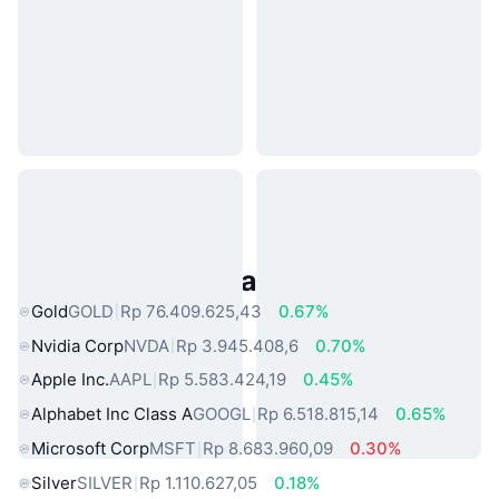
Aset Dunia Nyata Populer
Gold
GOLD
Rp 76.409.625,43
0.67%
Nvidia Corp
NVDA
Rp 3.945.408,6
0.70%
Apple Inc.
AAPL
Rp 5.583.424,19
0.45%
Alphabet Inc Class A
GOOGL
Rp 6.518.815,14
0.65%
Microsoft Corp
MSFT
Rp 8.683.960,09
0.30%
Silver
SILVER
Rp 1.110.627,05
0.18%