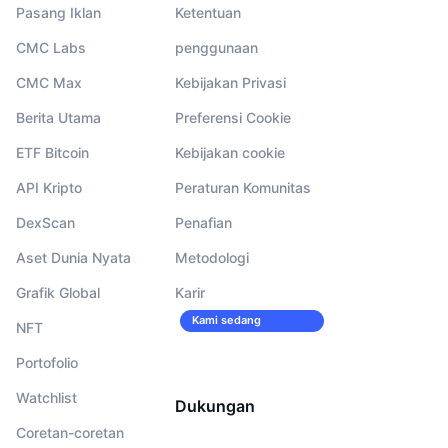
Pasang Iklan
Ketentuan
CMC Labs
penggunaan
CMC Max
Kebijakan Privasi
Berita Utama
Preferensi Cookie
ETF Bitcoin
Kebijakan cookie
API Kripto
Peraturan Komunitas
DexScan
Penafian
Aset Dunia Nyata
Metodologi
Grafik Global
Karir
Kami sedang
NFT
merekrut!
Portofolio
Watchlist
Dukungan
Coretan-coretan