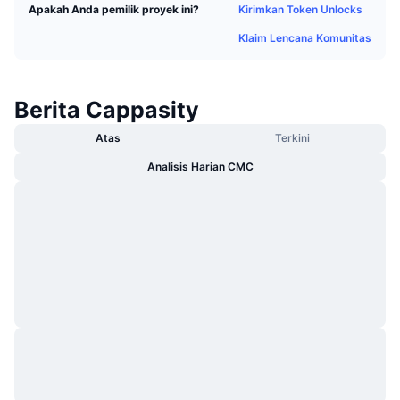
Kirimkan Token Unlocks
Apakah Anda pemilik proyek ini?
Sedang Tren
ETF Kripto
Belajar
CMC MCP
Klaim Lencana Komunitas
Baru
ETF Bitcoin
x402
Berita
Kripto
ETF Ethereum
Berita Cappasity
Academy
Atas
Terkini
Politik
Analisis teknikal
Riset
Analisis Harian CMC
Olahraga
RSI
Video
Keuangan
MACD
Glosarium
Teknologi
Derivatif
Kampanye
NFT
Ikhtisar
Airdrop
Statistik NFT Keseluruhan
Likuidasi
Hadiah Berlian