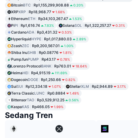
Bitcoin
BTC
Rp1,155,299,908.88
0.20%
XRP
XRP
Rp18,968.77
1.68%
Ethereum
ETH
Rp34,103,267.47
1.53%
Pi
PI
Rp1,616.74
Solana
SOL
Rp1,322,257.27
7.83%
0.31%
Cardano
ADA
Rp3,431.32
0.53%
Hyperliquid
HYPE
Rp1,017,880.03
2.89%
Zcash
ZEC
Rp9,200,567.01
1.00%
Shiba Inu
SHIB
Rp0.08776
1.81%
Pump.fun
PUMP
Rp43.17
0.78%
Lorenzo Protocol
BANK
Rp763.01
18.64%
Heima
HEI
Rp4,915.19
111.69%
Dogecoin
DOGE
Rp1,250.66
0.82%
Sui
SUI
Rp12,334.18
Stellar
XLM
Rp2,944.89
1.07%
3.17%
Terra Classic
LUNC
Rp0.8884
1.49%
Bittensor
TAO
Rp3,529,912.25
0.56%
Kaspa
KAS
Rp466.05
1.99%
Sedang Tren