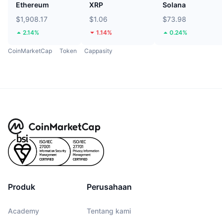
Ethereum
XRP
Solana
$1,908.17
$1.06
$73.98
2.14%
1.14%
0.24%
CoinMarketCap
Token
Cappasity
Produk
Perusahaan
Academy
Tentang kami