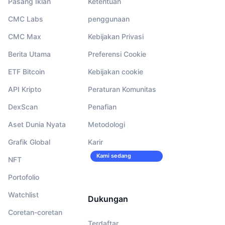
Pasang Iklan
Ketentuan
CMC Labs
penggunaan
CMC Max
Kebijakan Privasi
Berita Utama
Preferensi Cookie
ETF Bitcoin
Kebijakan cookie
API Kripto
Peraturan Komunitas
DexScan
Penafian
Aset Dunia Nyata
Metodologi
Grafik Global
Karir
Kami sedang
NFT
merekrut!
Portofolio
Watchlist
Dukungan
Coretan-coretan
Terdaftar