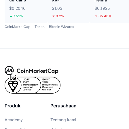
$0.2046
$1.03
$0.1925
7.52%
3.2%
35.46%
CoinMarketCap
Token
Bitcoin Wizards
Produk
Perusahaan
Academy
Tentang kami