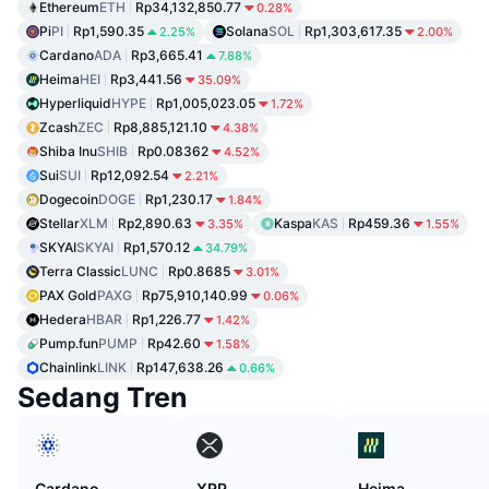
Ethereum
ETH
Rp34,132,850.77
0.28%
Pi
PI
Rp1,590.35
Solana
SOL
Rp1,303,617.35
2.25%
2.00%
Cardano
ADA
Rp3,665.41
7.88%
Heima
HEI
Rp3,441.56
35.09%
Hyperliquid
HYPE
Rp1,005,023.05
1.72%
Zcash
ZEC
Rp8,885,121.10
4.38%
Shiba Inu
SHIB
Rp0.08362
4.52%
Sui
SUI
Rp12,092.54
2.21%
Dogecoin
DOGE
Rp1,230.17
1.84%
Stellar
XLM
Rp2,890.63
Kaspa
KAS
Rp459.36
3.35%
1.55%
SKYAI
SKYAI
Rp1,570.12
34.79%
Terra Classic
LUNC
Rp0.8685
3.01%
PAX Gold
PAXG
Rp75,910,140.99
0.06%
Hedera
HBAR
Rp1,226.77
1.42%
Pump.fun
PUMP
Rp42.60
1.58%
Chainlink
LINK
Rp147,638.26
0.66%
Sedang Tren
Cardano
XRP
Heima