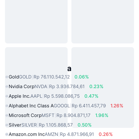
Aset Dunia Nyata Populer
Gold
GOLD
Rp 76.110.542,12
0.06%
Nvidia Corp
NVDA
Rp 3.936.784,61
0.23%
Apple Inc.
AAPL
Rp 5.598.086,75
0.47%
Alphabet Inc Class A
GOOGL
Rp 6.411.457,79
1.26%
Microsoft Corp
MSFT
Rp 8.904.871,17
1.96%
Silver
SILVER
Rp 1.105.868,57
0.50%
Amazon.com Inc
AMZN
Rp 4.871.966,91
0.26%