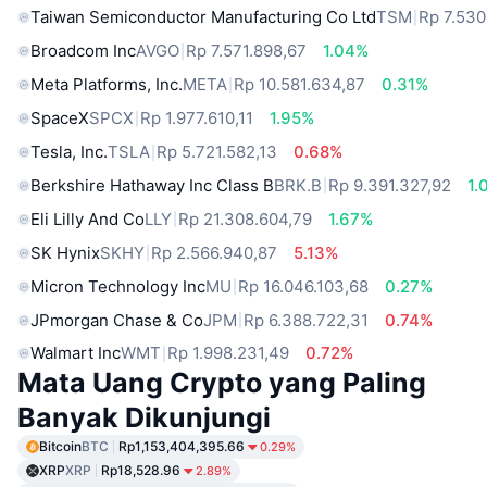
Taiwan Semiconductor Manufacturing Co Ltd
TSM
Rp 7.530
Broadcom Inc
AVGO
Rp 7.571.898,67
1.04%
Meta Platforms, Inc.
META
Rp 10.581.634,87
0.31%
SpaceX
SPCX
Rp 1.977.610,11
1.95%
Tesla, Inc.
TSLA
Rp 5.721.582,13
0.68%
Berkshire Hathaway Inc Class B
BRK.B
Rp 9.391.327,92
1.
Eli Lilly And Co
LLY
Rp 21.308.604,79
1.67%
SK Hynix
SKHY
Rp 2.566.940,87
5.13%
Micron Technology Inc
MU
Rp 16.046.103,68
0.27%
JPmorgan Chase & Co
JPM
Rp 6.388.722,31
0.74%
Walmart Inc
WMT
Rp 1.998.231,49
0.72%
Mata Uang Crypto yang Paling
Banyak Dikunjungi
Bitcoin
BTC
Rp1,153,404,395.66
0.29%
XRP
XRP
Rp18,528.96
2.89%