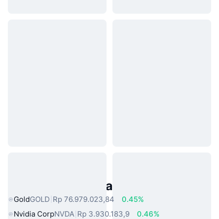
Aset Dunia Nyata Populer
Gold
GOLD
Rp 76.979.023,84
0.45%
Nvidia Corp
NVDA
Rp 3.930.183,9
0.46%