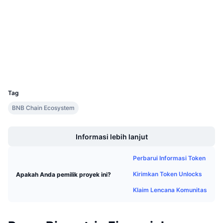
Medsos
Penjualan Mendatang
Tingkat Pendanaan
Belajar & Dapatkan
Kontrak
0x11A3...d2a753
3.4
Peringkat (CertiK)
Kalender
Penyelidik
bscscan.com
Dompet-dompet
Kalender ICO
UCID
19907
Tag
Kalender Event
BNB Chain Ecosystem
Boost
Informasi lebih lanjut
Perbarui Informasi Token
Kirimkan Token Unlocks
Apakah Anda pemilik proyek ini?
Klaim Lencana Komunitas