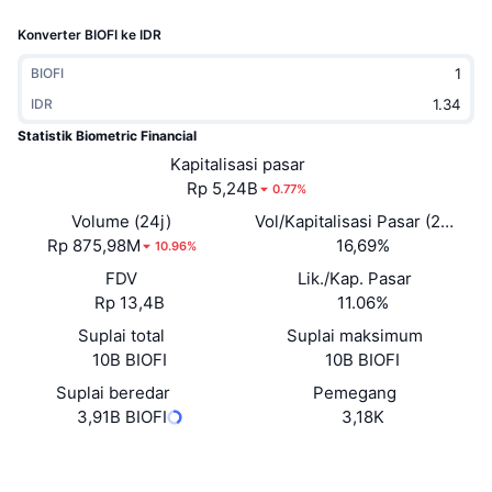
Sedang Tren
ETF Kripto
Konverter BIOFI ke IDR
Belajar
CMC MCP
Baru
ETF Bitcoin
BIOFI
x402
Berita
IDR
Kripto
ETF Ethereum
Statistik Biometric Financial
Academy
Kapitalisasi pasar
Politik
Rp 5,24B
0.77%
Analisis teknikal
Riset
Volume (24j)
Vol/Kapitalisasi Pasar (24J)
Olahraga
Rp 875,98M
16,69%
RSI
Video
10.96%
FDV
Lik./Kap. Pasar
Keuangan
MACD
Glosarium
Rp 13,4B
11.06%
Teknologi
Suplai total
Suplai maksimum
10B BIOFI
10B BIOFI
Derivatif
Kampanye
Suplai beredar
Pemegang
NFT
3,91B BIOFI
3,18K
Ikhtisar
Airdrop
Statistik NFT Keseluruhan
Situs web
Website
Whitepaper
Likuidasi
Hadiah Berlian