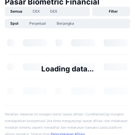
Pasar Biometric Financial
Semua
CEX
DEX
Filter
Spot
Perpetual
Berjangka
Loading data...
Penafian: Halaman ini mungkin berisi tautan afiliasi. CoinMarketCap mungkin
mendapatkan kompensasi jika Anda mengunjungi tautan afiliasi dan melakukan
tindakan tertentu seperti mendaftar dan melakukan transaksi pada platform
afiliasi tersebut. Silakan lihat
Pengungkapan Afiliasi
.