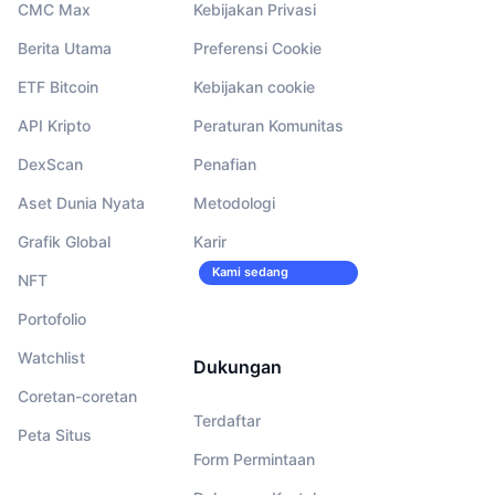
CMC Max
Kebijakan Privasi
Berita Utama
Preferensi Cookie
ETF Bitcoin
Kebijakan cookie
API Kripto
Peraturan Komunitas
DexScan
Penafian
Aset Dunia Nyata
Metodologi
Grafik Global
Karir
Kami sedang
NFT
merekrut!
Portofolio
Watchlist
Dukungan
Coretan-coretan
Terdaftar
Peta Situs
Form Permintaan