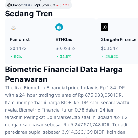
Ondo
ONDO
Rp6,256.60
5.42%
Sedang Tren
Fusionist
ETHGas
Stargate Finance
$0.1422
$0.02352
$0.1542
92%
34.6%
25.52%
Biometric Financial Data Harga
Penawaran
The live
Biometric Financial price today
is Rp 1.34 IDR
with a 24-hour trading volume of Rp 875,983,650 IDR.
Kami memperbarui harga BIOFI ke IDR kami secara waktu
nyata.
Biometric Financial turun 0.78 dalam 24 jam
terakhir.
Peringkat CoinMarketCap saat ini adalah #2482,
dengan kap pasar sebesar Rp 5,247,571,748 IDR.
Terjadi
peredaran suplai sebesar 3,914,323,139 BIOFI koin
dan