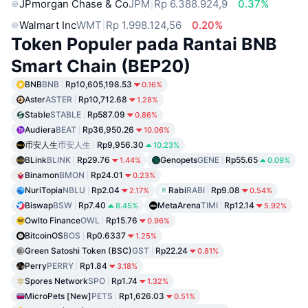
JPmorgan Chase & Co
JPM
Rp 6.388.924,9
0.37%
Walmart Inc
WMT
Rp 1.998.124,56
0.20%
Token Populer pada Rantai BNB
Smart Chain (BEP20)
BNB
BNB
Rp10,605,198.53
0.16%
Aster
ASTER
Rp10,712.68
1.28%
Stable
STABLE
Rp587.09
0.86%
Audiera
BEAT
Rp36,950.26
10.06%
币安人生
币安人生
Rp9,956.30
10.23%
BLink
BLINK
Rp29.76
Genopets
GENE
Rp55.65
1.44%
0.09%
Binamon
BMON
Rp24.01
0.23%
NuriTopia
NBLU
Rp2.04
Rabi
RABI
Rp9.08
2.17%
0.54%
Biswap
BSW
Rp7.40
MetaArena
TIMI
Rp12.14
8.45%
5.92%
Owlto Finance
OWL
Rp15.76
0.96%
BitcoinOS
BOS
Rp0.6337
1.25%
Green Satoshi Token (BSC)
GST
Rp22.24
0.81%
Perry
PERRY
Rp1.84
3.18%
Spores Network
SPO
Rp1.74
1.32%
MicroPets [New]
PETS
Rp1,626.03
0.51%