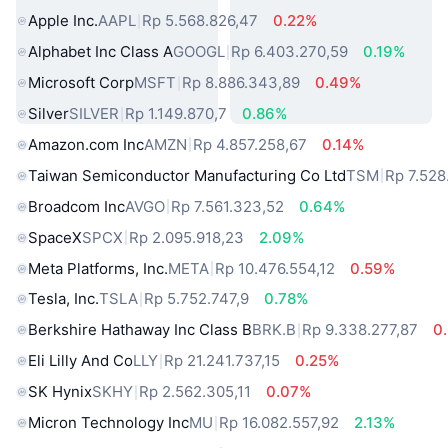
Apple Inc.
AAPL
Rp 5.568.826,47
0.22%
Alphabet Inc Class A
GOOGL
Rp 6.403.270,59
0.19%
Microsoft Corp
MSFT
Rp 8.886.343,89
0.49%
Silver
SILVER
Rp 1.149.870,7
0.86%
Amazon.com Inc
AMZN
Rp 4.857.258,67
0.14%
Taiwan Semiconductor Manufacturing Co Ltd
TSM
Rp 7.528
Broadcom Inc
AVGO
Rp 7.561.323,52
0.64%
SpaceX
SPCX
Rp 2.095.918,23
2.09%
Meta Platforms, Inc.
META
Rp 10.476.554,12
0.59%
Tesla, Inc.
TSLA
Rp 5.752.747,9
0.78%
Berkshire Hathaway Inc Class B
BRK.B
Rp 9.338.277,87
0
Eli Lilly And Co
LLY
Rp 21.241.737,15
0.25%
SK Hynix
SKHY
Rp 2.562.305,11
0.07%
Micron Technology Inc
MU
Rp 16.082.557,92
2.13%