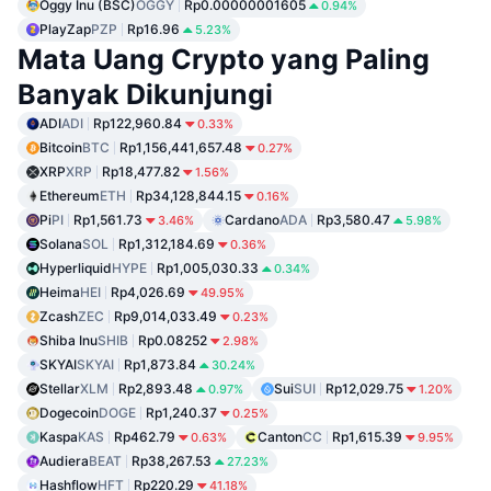
Oggy Inu (BSC)
OGGY
Rp0.00000001605
0.94%
PlayZap
PZP
Rp16.96
5.23%
Mata Uang Crypto yang Paling
Banyak Dikunjungi
ADI
ADI
Rp122,960.84
0.33%
Bitcoin
BTC
Rp1,156,441,657.48
0.27%
XRP
XRP
Rp18,477.82
1.56%
Ethereum
ETH
Rp34,128,844.15
0.16%
Pi
PI
Rp1,561.73
Cardano
ADA
Rp3,580.47
3.46%
5.98%
Solana
SOL
Rp1,312,184.69
0.36%
Hyperliquid
HYPE
Rp1,005,030.33
0.34%
Heima
HEI
Rp4,026.69
49.95%
Zcash
ZEC
Rp9,014,033.49
0.23%
Shiba Inu
SHIB
Rp0.08252
2.98%
SKYAI
SKYAI
Rp1,873.84
30.24%
Stellar
XLM
Rp2,893.48
Sui
SUI
Rp12,029.75
0.97%
1.20%
Dogecoin
DOGE
Rp1,240.37
0.25%
Kaspa
KAS
Rp462.79
Canton
CC
Rp1,615.39
0.63%
9.95%
Audiera
BEAT
Rp38,267.53
27.23%
Hashflow
HFT
Rp220.29
41.18%