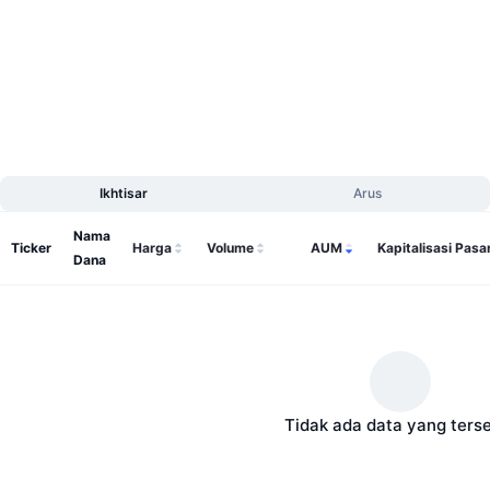
Penjualan Mendatang
Tingkat Pendanaan
Belajar & Dapatkan
Kalender
Kalender ICO
Ikhtisar
Arus
Kalender Event
Nama
Ticker
Harga
Volume
AUM
Kapitalisasi Pasa
Dana
Tidak ada data yang ters