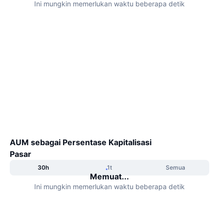
Ini mungkin memerlukan waktu beberapa detik
Sedang Tren
ETF Kripto
Belajar
CMC MCP
Baru
ETF Bitcoin
x402
Berita
Kripto
ETF Ethereum
Academy
Politik
Analisis teknikal
Riset
Olahraga
RSI
Video
Keuangan
MACD
Glosarium
AUM sebagai Persentase Kapitalisasi
Teknologi
Pasar
Derivatif
Kampanye
30h
1t
Semua
Memuat...
NFT
Ikhtisar
Ini mungkin memerlukan waktu beberapa detik
Airdrop
Statistik NFT Keseluruhan
Likuidasi
Hadiah Berlian