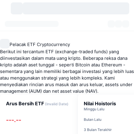
Mata Uang Kripto
Dasbor
Mata Uang Kripto
Pelacak ETF Cryptocurrency
DexScan
Pasar
Peringkat
Berikut ini tercantum ETF (exchange-traded funds) yang
diinvestasikan dalam mata uang kripto. Beberapa reksa dana
Sinyal
Bursa
Kategori
New
Tinjauan Pasar
kripto adalah aset tunggal - seperti Bitcoin atau Ethereum -
sementara yang lain memiliki berbagai investasi yang lebih luas
Tren
atau menggunakan strategi yang lebih kompleks. Kami
Komunitas
Snapshot Historis
Pasar Spot
Bursa terpusat:
menyediakan rincian arus masuk dan arus keluar, assets under
management (AUM) dan net asset value (NAV).
Baru
Beranda
API
Pembukaan Kunci Token
Jumlah mata uang kripto
Spot
Arus Bersih ETF
Nilai Hoistoris
(
Invalid Date
)
Yang Menguat
Topik
Hasil
Produk
Perbendaharaan Bitcoin
Derivatif
API
Minggu Lalu
---.--
Bulan Lalu
Meme Explorer
Live
Aset Dunia Nyata
Perbendaharaan BNB
Produk
API Kripto
Bursa terdesentralisasi:
3 Bulan Terakhir