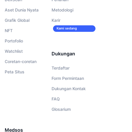
Aset Dunia Nyata
Metodologi
Grafik Global
Karir
Kami sedang
NFT
merekrut!
Portofolio
Watchlist
Dukungan
Coretan-coretan
Terdaftar
Peta Situs
Form Permintaan
Dukungan Kontak
FAQ
Glosarium
Medsos