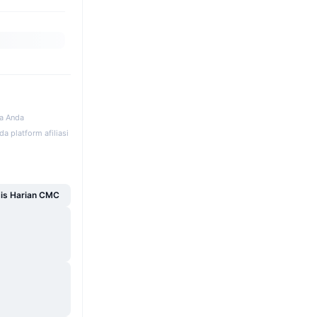
ka Anda
a platform afiliasi
sis Harian CMC