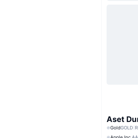
Aset Du
Gold
GOLD
R
Apple Inc.
AA