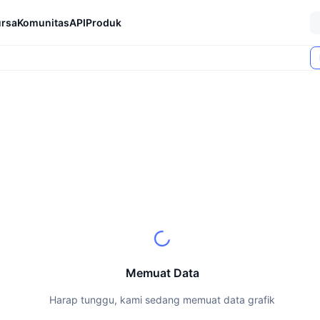
rsa
Komunitas
API
Produk
Memuat Data
Harap tunggu, kami sedang memuat data grafik