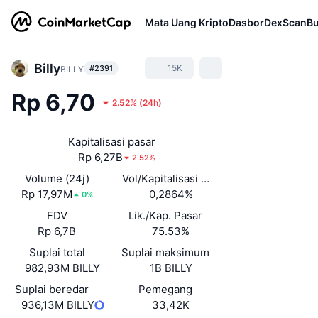
Mata Uang Kripto
Dasbor
DexScan
Bu
Billy
15K
#2391
BILLY
Rp 6,70
2.52%
(
24h
)
Kapitalisasi pasar
Rp 6,27B
2.52%
Volume (24j)
Vol/Kapitalisasi Pasar (24J)
Rp 17,97M
0,2864%
0%
FDV
Lik./Kap. Pasar
Rp 6,7B
75.53%
Suplai total
Suplai maksimum
982,93M BILLY
1B BILLY
Suplai beredar
Pemegang
936,13M BILLY
33,42K