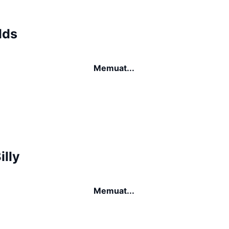
lds
Memuat...
illy
Memuat...