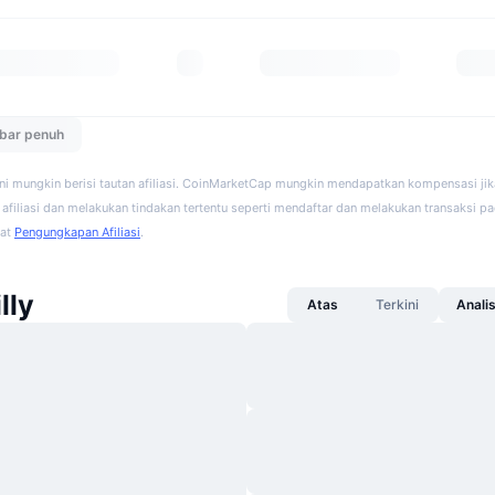
ebar penuh
ini mungkin berisi tautan afiliasi. CoinMarketCap mungkin mendapatkan kompensasi ji
afiliasi dan melakukan tindakan tertentu seperti mendaftar dan melakukan transaksi pad
hat
Pengungkapan Afiliasi
.
lly
Atas
Terkini
Anali