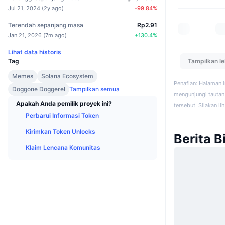
Jul 21, 2024
(
2y ago
)
-99.84
%
Terendah sepanjang masa
Rp2.91
Jan 21, 2026
(
7m ago
)
+
130.4
%
Lihat data historis
Tampilkan l
Tag
Memes
Solana Ecosystem
Penafian: Halaman 
Doggone Doggerel
Tampilkan semua
mengunjungi tautan 
Apakah Anda pemilik proyek ini?
tersebut. Silakan li
Perbarui Informasi Token
Kirimkan Token Unlocks
Berita Bi
Klaim Lencana Komunitas