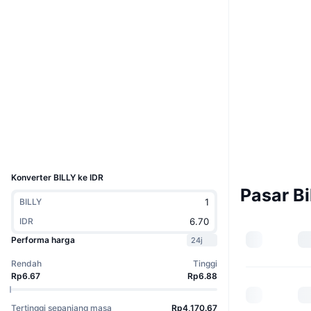
Boost
Situs web
Website
Medsos
Kontrak
3B5wuU...N3pump
3.0
Peringkat (CertiK)
Penyelidik
solscan.io
Dompet-dompet
UCID
31914
Konverter BILLY ke IDR
Pasar Bi
BILLY
IDR
Performa harga
24j
Rendah
Tinggi
Rp6.67
Rp6.88
Tertinggi sepanjang masa
Rp4,170.67