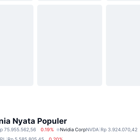
nia Nyata Populer
p 75.955.562,56
0.19%
Nvidia Corp
NVDA
Rp 3.924.070,42
PL
Rp 5.585.805,45
0.20%