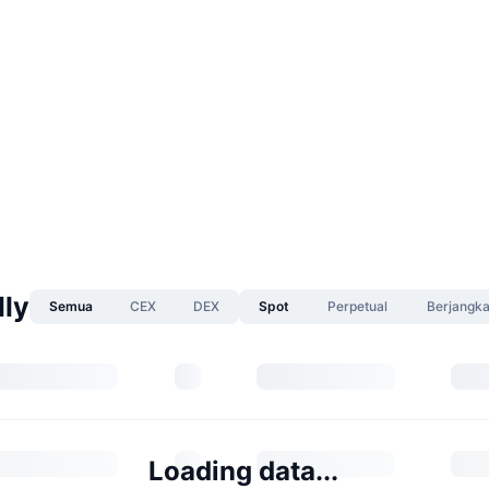
lly
Semua
CEX
DEX
Spot
Perpetual
Berjangk
Loading data...