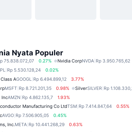
nia Nyata Populer
p 75.838.072,07
0.27%
Nvidia Corp
NVDA
Rp 3.950.765,62
PL
Rp 5.530.128,24
0.02%
 Class A
GOOGL
Rp 6.494.899,12
3.77%
orp
MSFT
Rp 8.721.201,35
0.98%
Silver
SILVER
Rp 1.108.330,
 Inc
AMZN
Rp 4.862.135,7
1.93%
conductor Manufacturing Co Ltd
TSM
Rp 7.414.847,64
0.55%
c
AVGO
Rp 7.506.905,05
0.45%
ms, Inc.
META
Rp 10.441.268,29
0.63%