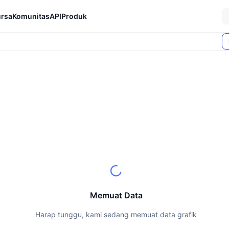
rsa
Komunitas
API
Produk
Memuat Data
Harap tunggu, kami sedang memuat data grafik