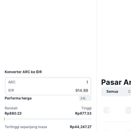
Situs web
Website
Whitepaper
Medsos
Kontrak
0x7F46...A32741
2.8
Peringkat (CertiK)
arbiscan.io
Penyelidik
Dompet-dompet
UCID
23486
Konverter ARC ke IDR
Pasar A
ARC
IDR
Semua
C
Performa harga
24j
Rendah
Tinggi
Rp880.23
Rp977.33
Tertinggi sepanjang masa
Rp44,247.27