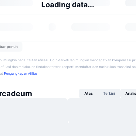
Loading data...
ebar penuh
ini mungkin berisi tautan afiliasi. CoinMarketCap mungkin mendapatkan kompensasi ji
afiliasi dan melakukan tindakan tertentu seperti mendaftar dan melakukan transaksi pad
hat
Pengungkapan Afiliasi
.
Arcadeum
Atas
Terkini
Anali