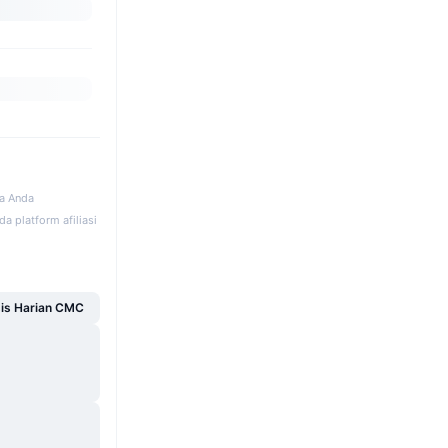
ka Anda
a platform afiliasi
sis Harian CMC