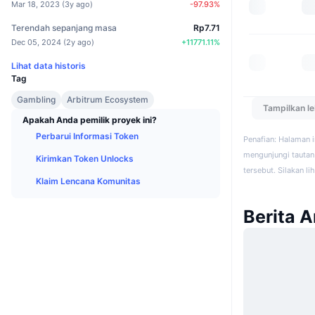
Mar 18, 2023
(
3y ago
)
-97.93
%
Terendah sepanjang masa
Rp7.71
Dec 05, 2024
(
2y ago
)
+
11771.11
%
Lihat data historis
Tag
Gambling
Arbitrum Ecosystem
Tampilkan l
Apakah Anda pemilik proyek ini?
Perbarui Informasi Token
Penafian: Halaman 
mengunjungi tautan 
Kirimkan Token Unlocks
tersebut. Silakan li
Klaim Lencana Komunitas
Berita 