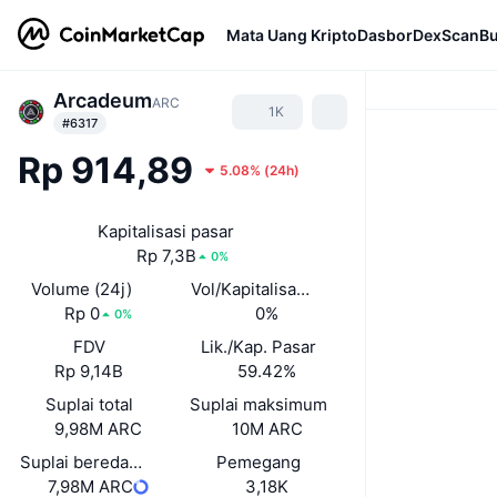
Mata Uang Kripto
Dasbor
DexScan
Bu
Arcadeum
ARC
1K
#6317
Rp 914,89
5.08%
(
24h
)
Kapitalisasi pasar
Rp 7,3B
0%
Volume (24j)
Vol/Kapitalisasi Pasar (24J)
Rp 0
0%
0%
FDV
Lik./Kap. Pasar
Rp 9,14B
59.42%
Suplai total
Suplai maksimum
9,98M ARC
10M ARC
Suplai beredar yang dilaporkan sendiri
Pemegang
7,98M ARC
3,18K