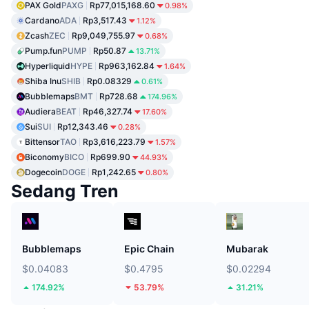
PAX Gold
PAXG
Rp77,015,168.60
0.98%
Cardano
ADA
Rp3,517.43
1.12%
Zcash
ZEC
Rp9,049,755.97
0.68%
Pump.fun
PUMP
Rp50.87
13.71%
Hyperliquid
HYPE
Rp963,162.84
1.64%
Shiba Inu
SHIB
Rp0.08329
0.61%
Bubblemaps
BMT
Rp728.68
174.96%
Audiera
BEAT
Rp46,327.74
17.60%
Sui
SUI
Rp12,343.46
0.28%
Bittensor
TAO
Rp3,616,223.79
1.57%
Biconomy
BICO
Rp699.90
44.93%
Dogecoin
DOGE
Rp1,242.65
0.80%
Sedang Tren
Bubblemaps
Epic Chain
Mubarak
$0.04083
$0.4795
$0.02294
174.92%
53.79%
31.21%