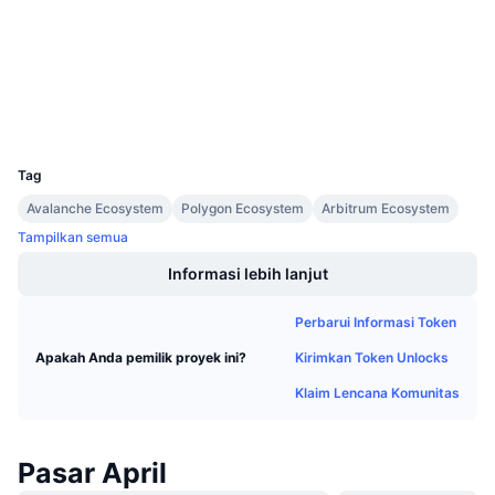
3.0
Penjualan Mendatang
Peringkat (CertiK)
Tingkat Pendanaan
Belajar & Dapatkan
bscscan.com
Penyelidik
Kalender
Dompet-dompet
UCID
10367
Kalender ICO
Tag
Avalanche Ecosystem
Polygon Ecosystem
Arbitrum Ecosystem
Kalender Event
Tampilkan semua
Informasi lebih lanjut
Perbarui Informasi Token
Kirimkan Token Unlocks
Apakah Anda pemilik proyek ini?
Klaim Lencana Komunitas
Pasar April