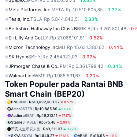
SpaceX
SPCX
Rp 2.382.052,73
15.83%
Meta Platforms, Inc.
META
Rp 10.510.605,85
0.37%
Tesla, Inc.
TSLA
Rp 5.844.043,51
2.83%
Berkshire Hathaway Inc Class B
BRK.B
Rp 9.261.801,48
0.
Eli Lilly And Co
LLY
Rp 21.066.101,81
0.52%
Micron Technology Inc
MU
Rp 15.631.380,62
0.44%
SK Hynix
SKHY
Rp 2.454.122,03
3.92%
JPmorgan Chase & Co
JPM
Rp 6.361.798,42
0.34%
Walmart Inc
WMT
Rp 1.985.591,67
0.20%
Token Populer pada Rantai BNB
Smart Chain (BEP20)
BNB
BNB
Rp10,692,603.37
0.57%
Aster
ASTER
Rp10,885.89
1.04%
Audiera
BEAT
Rp49,212.11
17.17%
Stable
STABLE
Rp575.48
2.99%
币安人生
币安人生
Rp9,211.07
0.72%
SKYAI
SKYAI
Rp1,849.27
AB
AB
Rp16.93
17.61%
1.11%