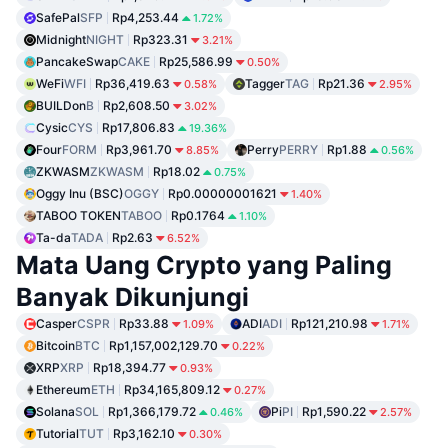
SafePal
SFP
Rp4,253.44
1.72%
Midnight
NIGHT
Rp323.31
3.21%
PancakeSwap
CAKE
Rp25,586.99
0.50%
WeFi
WFI
Rp36,419.63
Tagger
TAG
Rp21.36
0.58%
2.95%
BUILDon
B
Rp2,608.50
3.02%
Cysic
CYS
Rp17,806.83
19.36%
Four
FORM
Rp3,961.70
Perry
PERRY
Rp1.88
8.85%
0.56%
ZKWASM
ZKWASM
Rp18.02
0.75%
Oggy Inu (BSC)
OGGY
Rp0.00000001621
1.40%
TABOO TOKEN
TABOO
Rp0.1764
1.10%
Ta-da
TADA
Rp2.63
6.52%
Mata Uang Crypto yang Paling
Banyak Dikunjungi
Casper
CSPR
Rp33.88
ADI
ADI
Rp121,210.98
1.09%
1.71%
Bitcoin
BTC
Rp1,157,002,129.70
0.22%
XRP
XRP
Rp18,394.77
0.93%
Ethereum
ETH
Rp34,165,809.12
0.27%
Solana
SOL
Rp1,366,179.72
Pi
PI
Rp1,590.22
0.46%
2.57%
Tutorial
TUT
Rp3,162.10
0.30%