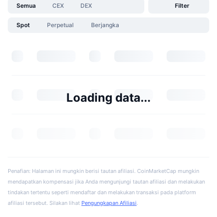
Semua
CEX
DEX
Filter
Spot
Perpetual
Berjangka
Loading data...
Penafian: Halaman ini mungkin berisi tautan afiliasi. CoinMarketCap mungkin
mendapatkan kompensasi jika Anda mengunjungi tautan afiliasi dan melakukan
tindakan tertentu seperti mendaftar dan melakukan transaksi pada platform
afiliasi tersebut. Silakan lihat
Pengungkapan Afiliasi
.