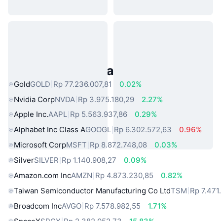
Aset Dunia Nyata Populer
Gold
GOLD
Rp 77.236.007,81
0.02%
Nvidia Corp
NVDA
Rp 3.975.180,29
2.27%
Apple Inc.
AAPL
Rp 5.563.937,86
0.29%
Alphabet Inc Class A
GOOGL
Rp 6.302.572,63
0.96%
Microsoft Corp
MSFT
Rp 8.872.748,08
0.03%
Silver
SILVER
Rp 1.140.908,27
0.09%
Amazon.com Inc
AMZN
Rp 4.873.230,85
0.82%
Taiwan Semiconductor Manufacturing Co Ltd
TSM
Rp 7.471
Broadcom Inc
AVGO
Rp 7.578.982,55
1.71%