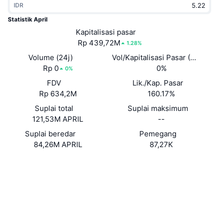
IDR
Sedang Tren
ETF Kripto
Belajar
CMC MCP
Statistik April
Baru
Kapitalisasi pasar
ETF Bitcoin
x402
Berita
Rp 439,72M
1.28%
Kripto
ETF Ethereum
Volume (24j)
Vol/Kapitalisasi Pasar (24J)
Academy
Rp 0
0%
0%
Politik
FDV
Lik./Kap. Pasar
Analisis teknikal
Riset
Rp 634,2M
160.17%
Olahraga
Suplai total
Suplai maksimum
RSI
Video
121,53M APRIL
--
Keuangan
MACD
Suplai beredar
Pemegang
Glosarium
84,26M APRIL
87,27K
Teknologi
Situs web
Website
Whitepaper
Derivatif
Kampanye
NFT
Medsos
Ikhtisar
Airdrop
Statistik NFT Keseluruhan
0xbfeA...8eF94C
Kontrak
Likuidasi
Hadiah Berlian