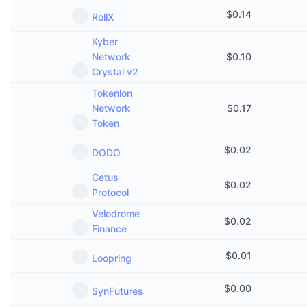
$
0.14
RollX
Kyber
Network
$
0.10
Crystal v2
Tokenlon
Network
$
0.17
Token
$
0.02
DODO
Cetus
$
0.02
Protocol
Velodrome
$
0.02
Finance
$
0.01
Loopring
$
0.00
SynFutures