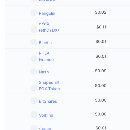
$
0.02
Pangolin
dYdX
$
0.11
(ethDYDX)
$
0.01
Bluefin
RHEA
$
0.01
Finance
$
0.09
Nash
Shapeshift
$
0.00
FOX Token
$
0.00
BitShares
$
0.00
Volt Inu
$
0.01
Serum