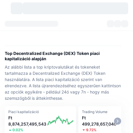
Kriptopénzek
Irányítópultok
Kriptopénzek
DexScan
Piacok
Rangsor
Top Decentralized Exchange (DEX) Token piaci
kapitalizáció alapján
Jelzések
Tőzsdék
Kategóriák
New
Piacáttekintés
Az alábbi lista a top kriptovalutákat és tokeneket
tartalmazza a Decentralized Exchange (DEX) Token
Felkapott
Közösség
Történelmi pillanatképek
Azonnali piac
Centralizált tőzsdék
használatára. A lista piaci kapitalizáció szerint van
elrendezve. A lista újrarendezéséhez egyszerűen kattintson
Új
Hírfolyam
API
Token feloldások
az opciók egyikére - például 24ó vagy 7n - hogy más
Kriptovaluták száma
Azonnali
szemszögből is áttekinthesse.
Emelkedők
Témák
Hozamok
Termékek
Bitcoin kincstárak
Származékos termékek
API
Piaci kapitalizáció
Trading Volume
Ft
Ft
Mém felfedező
Élő
Valós eszközök
BNB kincstárak
Termékek
Kripto API
8,874,257,495,543
499,278,657,040
Decentralizált tőzsdék
0.02%
9.72%