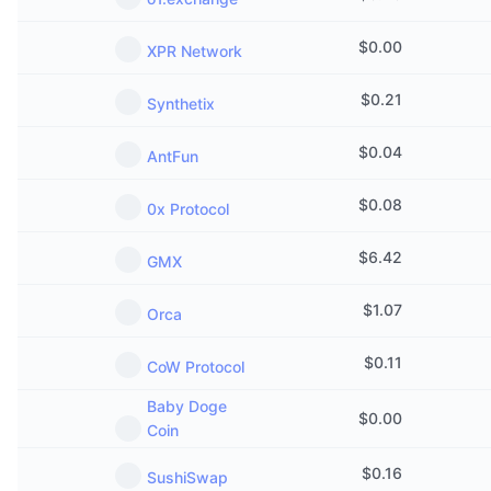
Közeledő értékesítések
Finanszírozási díjak
Tanulj & Keress
$
0.00
XPR Network
$
0.21
Naptár
Synthetix
$
0.04
ICO Naptár
AntFun
$
0.08
Esemény naptár
0x Protocol
$
6.42
GMX
$
1.07
Orca
$
0.11
CoW Protocol
Baby Doge
$
0.00
Coin
$
0.16
SushiSwap