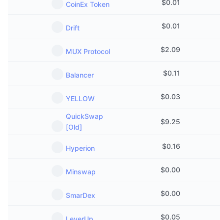
$
0.01
CoinEx Token
$
0.01
Drift
$
2.09
MUX Protocol
$
0.11
Balancer
$
0.03
YELLOW
QuickSwap
$
9.25
[Old]
$
0.16
Hyperion
$
0.00
Minswap
$
0.00
SmarDex
$
0.05
LeverUp