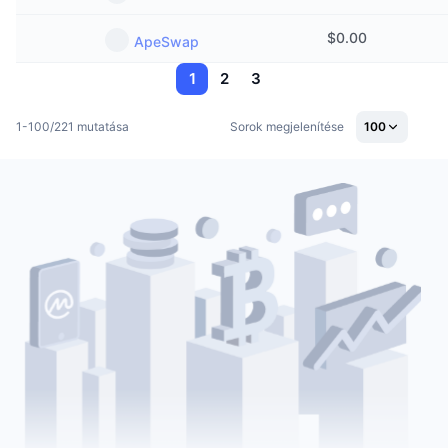
$
0.00
ApeSwap
1
2
3
1-100/221 mutatása
Sorok megjelenítése
100