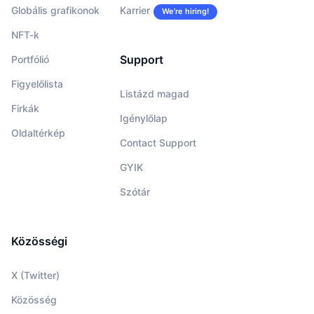
Globális grafikonok
Karrier
We’re hiring!
NFT-k
Support
Portfólió
Figyelőlista
Listázd magad
Firkák
Igénylőlap
Oldaltérkép
Contact Support
GYIK
Szótár
Közösségi
X (Twitter)
Közösség