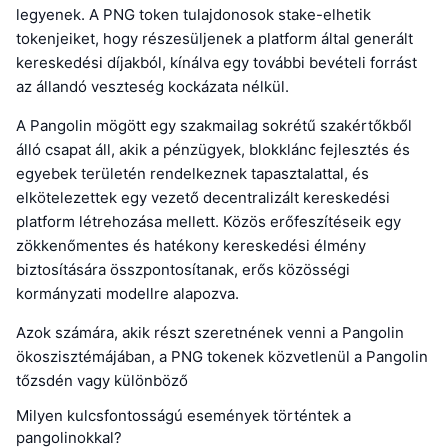
legyenek. A PNG token tulajdonosok stake-elhetik
tokenjeiket, hogy részesüljenek a platform által generált
kereskedési díjakból, kínálva egy további bevételi forrást
az állandó veszteség kockázata nélkül.
A Pangolin mögött egy szakmailag sokrétű szakértőkből
álló csapat áll, akik a pénzügyek, blokklánc fejlesztés és
egyebek területén rendelkeznek tapasztalattal, és
elkötelezettek egy vezető decentralizált kereskedési
platform létrehozása mellett. Közös erőfeszítéseik egy
zökkenőmentes és hatékony kereskedési élmény
biztosítására összpontosítanak, erős közösségi
kormányzati modellre alapozva.
Azok számára, akik részt szeretnének venni a Pangolin
ökoszisztémájában, a PNG tokenek közvetlenül a Pangolin
tőzsdén vagy különböző
Milyen kulcsfontosságú események történtek a
pangolinokkal?