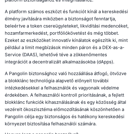
A platform számos eszközt és funkciót kínál a kereskedési
élmény javítására miközben a biztonságot fenntartja,
beleértve a token csereügyleteket, likviditási medencéket,
hozamfarmerkedést, portfóliókövetést és még többet.
Ezeket az eszközöket innovatív kínálatok egészítik ki, mint
például a limit megbízások minden páron és a DEX-as-a-
Service (DAAS), lehetővé téve a zökkenőmentes
integrációt a decentralizált alkalmazásokba (dApps).
A Pangolin biztonsághoz való hozzáállása átfogó, ötvözve
a blokklánc technológia alapvető előnyeit további
intézkedésekkel a felhasználók és vagyonaik védelme
érdekében. A felhasználói kontroll prioritásának, a fejlett
blokklánc funkciók kihasználásának és egy közösség által
vezérelt ökoszisztéma előmozdításának köszönhetően a
Pangolin célja egy biztonságos és hatékony kereskedési
környezet biztosítása felhasználói számára.