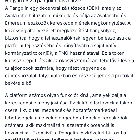
Hogyan lesz a pangolin használva?
A Pangolin egy decentralizált tőzsde (DEX), amely az
Avalanche hálózaton működik, és célja az Avalanche és
Ethereum eszközök kereskedelmének megkönnyítése. A
közösség által vezérelt megközelítést hangsúlyoz,
biztosítva, hogy a felhasználóknak legyen beleszólásuk a
platform fejlesztésébe és irányításába a saját natív
kormányzati tokenjük, a PNG használatával. Ez a token
kulcsszerepet játszik az ökoszisztémában, lehetővé téve a
tulajdonosok számára, hogy részt vegyenek a
döntéshozatali folyamatokban és részesüljenek a protokoll
bevételeiből.
A platform számos olyan funkciót kínál, amelyek célja a
kereskedési élmény javítása. Ezek közé tartoznak a token
csere, likviditási medencék és hozamfarmerkedési
lehetőségek, amelyek elengedhetetlenek a kereskedők
számára, akik maximalizálni szeretnék potenciális
hozamaikat. Ezenkívül a Pangolin eszközöket biztosít a