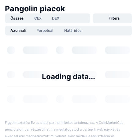
Pangolin piacok
Összes
CEX
DEX
Filters
Azonnali
Perpetual
Határidős
Loading data...
Figyelmeztetés: Ez az oldal partnerlinkeket tartalmazhat. A CoinMarketCap
pénzjutalomban részesülhet, ha meglátogatod a partnerlinkek egyikét és
elvégzel egy meghatározott műveletet, mint például a regisztráció és