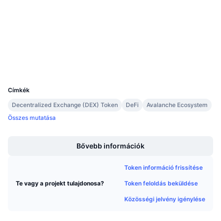
Közeledő értékesítések
Szerződések
0x6078...aca982
Finanszírozási díjak
Tanulj & Keress
3.7
Értékelés (CertiK)
snowscan.xyz
Explorers
Naptár
Wallets
ICO Naptár
UCID
8422
Címkék
Esemény naptár
Decentralized Exchange (DEX) Token
DeFi
Avalanche Ecosystem
Összes mutatása
Boost
Bővebb információk
Token információ frissítése
Token feloldás beküldése
Te vagy a projekt tulajdonosa?
Közösségi jelvény igénylése