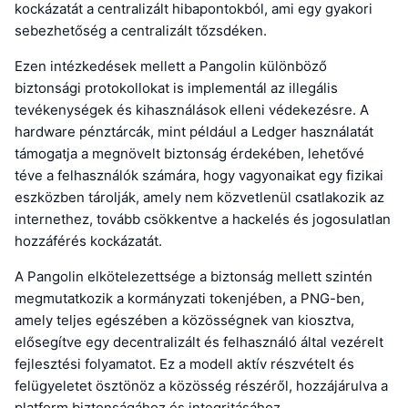
kockázatát a centralizált hibapontokból, ami egy gyakori
sebezhetőség a centralizált tőzsdéken.
Ezen intézkedések mellett a Pangolin különböző
biztonsági protokollokat is implementál az illegális
tevékenységek és kihasználások elleni védekezésre. A
hardware pénztárcák, mint például a Ledger használatát
támogatja a megnövelt biztonság érdekében, lehetővé
téve a felhasználók számára, hogy vagyonaikat egy fizikai
eszközben tárolják, amely nem közvetlenül csatlakozik az
internethez, tovább csökkentve a hackelés és jogosulatlan
hozzáférés kockázatát.
A Pangolin elkötelezettsége a biztonság mellett szintén
megmutatkozik a kormányzati tokenjében, a PNG-ben,
amely teljes egészében a közösségnek van kiosztva,
elősegítve egy decentralizált és felhasználó által vezérelt
fejlesztési folyamatot. Ez a modell aktív részvételt és
felügyeletet ösztönöz a közösség részéről, hozzájárulva a
platform biztonságához és integritásához.