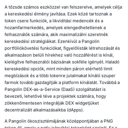
A tőzsde számos eszközzel van felszerelve, amelyek célja
a kereskedési élmény javítása. Ezek közé tartoznak a
token csere funkciók, a likviditási medencék és a
hozamfarmerkedés, amelyek elengedhetetlenek a
felhasználók számára, akik maximalizálni szeretnék
kereskedési stratégiáikat. Ezenkívül a Pangolin
portfóliókövetési funkciókat, figyelőlisták létrehozását és
alkalmazáson belüli hírekhez való hozzáférést is kínál,
kielégítve felhasználói bázisának sokféle igényét. Haladó
kereskedési opciók, mint minden páron elérhető limit
megbízások és a több tokenre jutalmakat kínáló szuper
farmok tovább gazdagítják a platform kínálatát. Továbbá a
Pangolin DEX-as-a-Service (DaaS) szolgáltatást is
bevezeti, lehetővé téve a projektek számára, hogy
zökkenőmentesen integrálják DEX widgetjüket
decentralizált alkalmazásaikba (dApps).
A Pangolin ökoszisztémájának középpontjában a PNG
token áll, amely a natív irányítási tokenként szolgál. Ez a