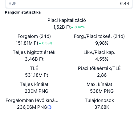
HUF
Felkapott
Kripto ETF-ek
Tanulj
CMC MCP
Pangolin statisztika
Új
Piaci kapitalizáció
Bitcoin ETF-ek
x402
Hírek
1,52B Ft
0.42%
Kripto
Ethereum ETF-ek
Forgalom (24ó)
Forg./Piaci tőkeé. (24ó)
Academy
151,81M Ft
9,98%
0.53%
Politika
Teljes hígított érték
Likv./Piaci kap.
Technikai elemzés
Kutatás
3,46B Ft
4.55%
Sportok
TLÉ
Piaci tőkeérték/TLÉ
RSI
Videók
531,18M Ft
2,86
Pénzügy
MACD
Teljes kínálat
Max. kínálat
Szótár
230M PNG
538M PNG
Technológia
Forgalomban lévő kínálat
Tulajdonosok
Származékos termékek
Kampányok
236,06M PNG
37,68K
NFT
Áttekintés
Webhely
Airdropok
Website
Whitepaper
Összefoglaló NFT statisztikák
Közösségi
Likvidálások
Gyémánt jutalmak