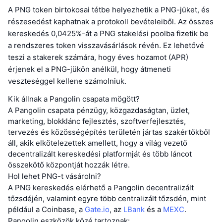
A PNG token birtokosai tétbe helyezhetik a PNG-jüket, és
részesedést kaphatnak a protokoll bevételeiből. Az összes
kereskedés 0,0425%-át a PNG stakelési poolba fizetik be
a rendszeres token visszavásárlások révén. Ez lehetővé
teszi a stakerek számára, hogy éves hozamot (APR)
érjenek el a PNG-jükön anélkül, hogy átmeneti
veszteséggel kellene számolniuk.
Kik állnak a Pangolin csapata mögött?
A Pangolin csapata pénzügy, közgazdaságtan, üzlet,
marketing, blokklánc fejlesztés, szoftverfejlesztés,
tervezés és közösségépítés területén jártas szakértőkből
áll, akik elkötelezettek amellett, hogy a világ vezető
decentralizált kereskedési platformját és több láncot
összekötő központját hozzák létre.
Hol lehet PNG-t vásárolni?
A PNG kereskedés elérhető a Pangolin decentralizált
tőzsdéjén, valamint egyre több centralizált tőzsdén, mint
például a Coinbase, a
Gate.io
, az
LBank
és a
MEXC
.
Pangolin eszközök közé tartoznak:.