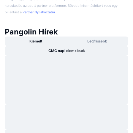
kereskedés az adott partner platformon. Bővebb információkért vess egy
pillantást a
Partner Nyilatkozatra
.
Pangolin Hírek
Kiemelt
Legfrissebb
CMC napi elemzések