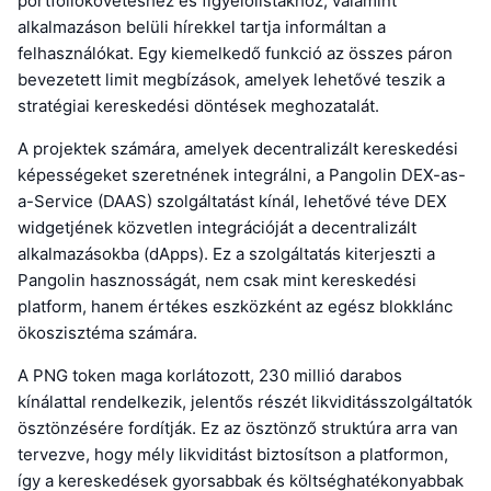
portfóliókövetéshez és figyelőlistákhoz, valamint
alkalmazáson belüli hírekkel tartja informáltan a
felhasználókat. Egy kiemelkedő funkció az összes páron
bevezetett limit megbízások, amelyek lehetővé teszik a
stratégiai kereskedési döntések meghozatalát.
A projektek számára, amelyek decentralizált kereskedési
képességeket szeretnének integrálni, a Pangolin DEX-as-
a-Service (DAAS) szolgáltatást kínál, lehetővé téve DEX
widgetjének közvetlen integrációját a decentralizált
alkalmazásokba (dApps). Ez a szolgáltatás kiterjeszti a
Pangolin hasznosságát, nem csak mint kereskedési
platform, hanem értékes eszközként az egész blokklánc
ökoszisztéma számára.
A PNG token maga korlátozott, 230 millió darabos
kínálattal rendelkezik, jelentős részét likviditásszolgáltatók
ösztönzésére fordítják. Ez az ösztönző struktúra arra van
tervezve, hogy mély likviditást biztosítson a platformon,
így a kereskedések gyorsabbak és költséghatékonyabbak