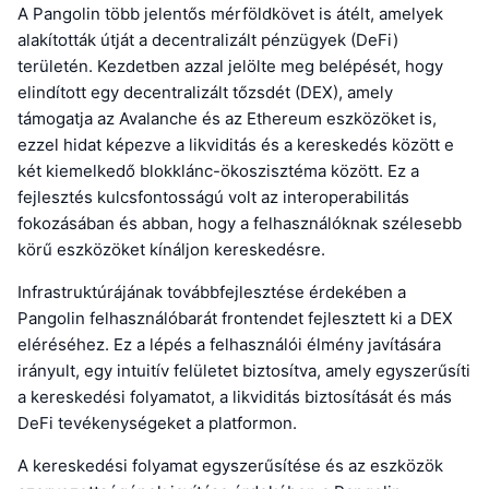
A Pangolin több jelentős mérföldkövet is átélt, amelyek
alakították útját a decentralizált pénzügyek (DeFi)
területén. Kezdetben azzal jelölte meg belépését, hogy
elindított egy decentralizált tőzsdét (DEX), amely
támogatja az Avalanche és az Ethereum eszközöket is,
ezzel hidat képezve a likviditás és a kereskedés között e
két kiemelkedő blokklánc-ökoszisztéma között. Ez a
fejlesztés kulcsfontosságú volt az interoperabilitás
fokozásában és abban, hogy a felhasználóknak szélesebb
körű eszközöket kínáljon kereskedésre.
Infrastruktúrájának továbbfejlesztése érdekében a
Pangolin felhasználóbarát frontendet fejlesztett ki a DEX
eléréséhez. Ez a lépés a felhasználói élmény javítására
irányult, egy intuitív felületet biztosítva, amely egyszerűsíti
a kereskedési folyamatot, a likviditás biztosítását és más
DeFi tevékenységeket a platformon.
A kereskedési folyamat egyszerűsítése és az eszközök