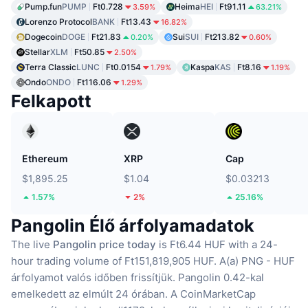
Pump.fun
PUMP
Ft0.728
Heima
HEI
Ft91.11
3.59%
63.21%
Lorenzo Protocol
BANK
Ft13.43
16.82%
Dogecoin
DOGE
Ft21.83
Sui
SUI
Ft213.82
0.20%
0.60%
Stellar
XLM
Ft50.85
2.50%
Terra Classic
LUNC
Ft0.0154
Kaspa
KAS
Ft8.16
1.79%
1.19%
Ondo
ONDO
Ft116.06
1.29%
Felkapott
Ethereum
XRP
Cap
$1,895.25
$1.04
$0.03213
1.57%
2%
25.16%
Pangolin Élő árfolyamadatok
The live
Pangolin price today
is Ft6.44 HUF with a 24-
hour trading volume of Ft151,819,905 HUF.
A(a) PNG - HUF
árfolyamot valós időben frissítjük.
Pangolin 0.42-kal
emelkedett az elmúlt 24 órában.
A CoinMarketCap