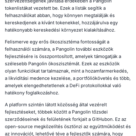
szervezettségének javítása érdekében a Pangolin
tokenlistákat vezetett be. Ezek a listák segítik a
felhasználókat abban, hogy könnyen megtalálják és
kereskedjenek a kívánt tokenekkel, hozzájárulva egy
hatékonyabb kereskedési környezet kialakításához.
Felismerve egy erős ökoszisztéma fontosságát a
felhasználói számára, a Pangolin további eszközök
fejlesztésére is összpontosított, amelyek támogatják a
szélesebb Pangolin ökoszisztémát. Ezek az eszközök
olyan funkciókat tartalmaznak, mint a hozamfarmerkedés,
a likviditási medence kezelése, a portfóliókövetés és több,
amelyek elengedhetetlenek a DeFi protokollokkal való
hatékony foglalkozáshoz.
A platform szintén látott közösség által vezérelt
fejlesztéseket, többek között a Pangolin tőzsdei
szerződéseinek és felületének forkjait a GitHubon. Ez az
open-source megközelítés ösztönzi az együttműködést és
az innovációt, lehetővé téve a fejlesztők számára, hogy