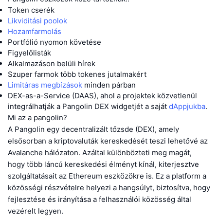
Token cserék
Likviditási poolok
Hozamfarmolás
Portfólió nyomon követése
Figyelőlisták
Alkalmazáson belüli hírek
Szuper farmok több tokenes jutalmakért
Limitáras megbízások
minden párban
DEX-as-a-Service (DAAS), ahol a projektek közvetlenül
integrálhatják a Pangolin DEX widgetjét a saját
dAppjukba
.
Mi az a pangolin?
A Pangolin egy decentralizált tőzsde (DEX), amely
elsősorban a kriptovaluták kereskedését teszi lehetővé az
Avalanche hálózaton. Azáltal különbözteti meg magát,
hogy több láncú kereskedési élményt kínál, kiterjesztve
szolgáltatásait az Ethereum eszközökre is. Ez a platform a
közösségi részvételre helyezi a hangsúlyt, biztosítva, hogy
fejlesztése és irányítása a felhasználói közösség által
vezérelt legyen.