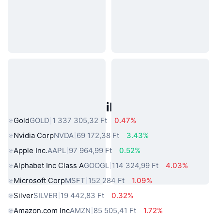
Népszerű Való Világbeli Eszközök
Gold
GOLD
1 337 305,32 Ft
0.47%
Nvidia Corp
NVDA
69 172,38 Ft
3.43%
Apple Inc.
AAPL
97 964,99 Ft
0.52%
Alphabet Inc Class A
GOOGL
114 324,99 Ft
4.03%
Microsoft Corp
MSFT
152 284 Ft
1.09%
Silver
SILVER
19 442,83 Ft
0.32%
Amazon.com Inc
AMZN
85 505,41 Ft
1.72%