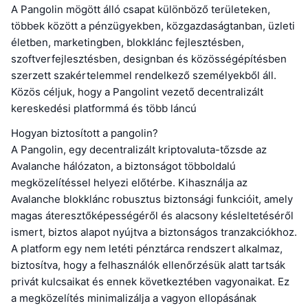
A Pangolin mögött álló csapat különböző területeken,
többek között a pénzügyekben, közgazdaságtanban, üzleti
életben, marketingben, blokklánc fejlesztésben,
szoftverfejlesztésben, designban és közösségépítésben
szerzett szakértelemmel rendelkező személyekből áll.
Közös céljuk, hogy a Pangolint vezető decentralizált
kereskedési platformmá és több láncú
Hogyan biztosított a pangolin?
A Pangolin, egy decentralizált kriptovaluta-tőzsde az
Avalanche hálózaton, a biztonságot többoldalú
megközelítéssel helyezi előtérbe. Kihasználja az
Avalanche blokklánc robusztus biztonsági funkcióit, amely
magas áteresztőképességéről és alacsony késleltetéséről
ismert, biztos alapot nyújtva a biztonságos tranzakciókhoz.
A platform egy nem letéti pénztárca rendszert alkalmaz,
biztosítva, hogy a felhasználók ellenőrzésük alatt tartsák
privát kulcsaikat és ennek következtében vagyonaikat. Ez
a megközelítés minimalizálja a vagyon ellopásának