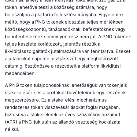
token lehetővé teszi a közösség számára, hogy
beleszóljon a platform fejlesztési irányába. Figyelemre
méltó, hogy a PNG tokenek elosztása teljes mértékben
közösségközpontú, tanácsadóknak, befektetőknek vagy
bennfenteseknek semmilyen rész nem jut. A PNG tokenek
teljes készlete korlátozott, jelentős részük a
likviditásszolgáltatók jutalmazására van fenntartva. Ezeket
a jutalmakat naponta osztják szét egy meghatározott
dátumig, ösztönözve a részvételt a platform likviditási
medencéiben.
A PNG token tulajdonosoknak lehetőségük van tokenjeik
stake-elésére és a protokoll bevételeinek egy részének
megszerzésére. Ez a stake-elési mechanizmus
rendszeres token visszavásárlásokat foglal magában,
biztosítva a stake-eknek az éves százalékos hozamot
(APR) a PNG-jük után az állandó veszteség kockázata
nélkül.