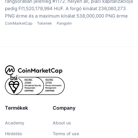
rangsorában jelenleg #1172. helyen áll, piaci kapitalizációja
pedig Ft1,520,178,994 HUF.
A forgó kínálat 236,060,273
PNG érme
és a maximum kínálat 538,000,000 PNG érme
CoinMarketCap
Tokenek
Pangolin
Termékek
Company
Academy
About us
Hirdetés
Terms of use