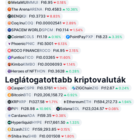
MetaMUI
MMUI
Ft6.95
0.18%
The Arena
ARENA
Ft0.4583
10.36%
BENQI
QI
Ft0.3733
8.83%
Coq Inu
COQ
Ft0.00002541
2.89%
SPACEM WORLD
SPCM
Ft0.114
1.54%
Cointel
COLS
Ft1.19
PointPay
PXP
Ft8.23
0.16%
3.35%
Phoenic
PNIC
Ft0.5001
6.13%
ROCO FINANCE
ROCO
Ft4.95
2.15%
Funtico
TICO
Ft0.03265
11.60%
Kimbo
KIMBO
Ft0.0006093
1.14%
Heroes of NFT
HON
Ft0.3628
0.28%
Leglátogatottabb kriptovaluták
Casper
CSPR
Ft0.5761
ZIGChain
ZIG
Ft12.67
1.04%
0.24%
Bitcoin
BTC
Ft20,206,158.72
0.92%
XRP
XRP
Ft327.58
Ethereum
ETH
Ft594,212.73
1.71%
1.94%
Pi
PI
Ft28.98
Solana
SOL
Ft23,024.57
10.96%
0.08%
Cardano
ADA
Ft59.35
0.38%
Hyperliquid
HYPE
Ft17,661.50
1.33%
Zcash
ZEC
Ft159,293.85
0.15%
Shiba Inu
SHIB
Ft0.001508
1.80%