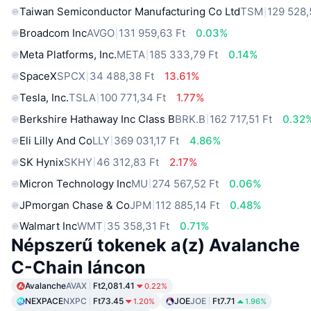
Taiwan Semiconductor Manufacturing Co Ltd
TSM
129 528,
Broadcom Inc
AVGO
131 959,63 Ft
0.03%
Meta Platforms, Inc.
META
185 333,79 Ft
0.14%
SpaceX
SPCX
34 488,38 Ft
13.61%
Tesla, Inc.
TSLA
100 771,34 Ft
1.77%
Berkshire Hathaway Inc Class B
BRK.B
162 717,51 Ft
0.32
Eli Lilly And Co
LLY
369 031,17 Ft
4.86%
SK Hynix
SKHY
46 312,83 Ft
2.17%
Micron Technology Inc
MU
274 567,52 Ft
0.06%
JPmorgan Chase & Co
JPM
112 885,14 Ft
0.48%
Walmart Inc
WMT
35 358,31 Ft
0.71%
Népszerű tokenek a(z) Avalanche
C-Chain láncon
Avalanche
AVAX
Ft2,081.41
0.22%
NEXPACE
NXPC
Ft73.45
JOE
JOE
Ft7.71
1.20%
1.96%