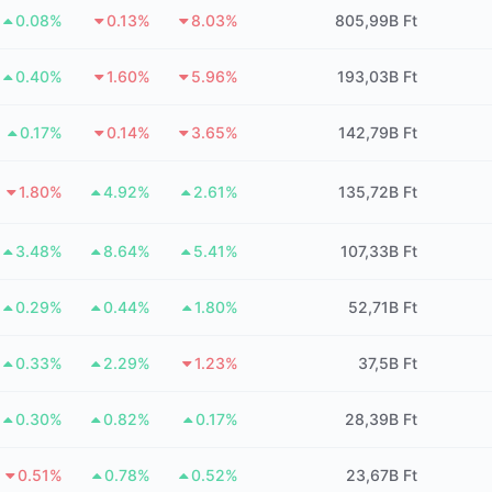
0.08%
0.13%
8.03%
805,99B Ft
0.40%
1.60%
5.96%
193,03B Ft
0.17%
0.14%
3.65%
142,79B Ft
1.80%
4.92%
2.61%
135,72B Ft
3.48%
8.64%
5.41%
107,33B Ft
0.29%
0.44%
1.80%
52,71B Ft
0.33%
2.29%
1.23%
37,5B Ft
0.30%
0.82%
0.17%
28,39B Ft
0.51%
0.78%
0.52%
23,67B Ft