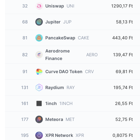
32
Uniswap
UNI
1290,17 Ft
68
Jupiter
JUP
58,13 Ft
81
PancakeSwap
CAKE
443,40 Ft
Aerodrome
82
AERO
139,47 Ft
Finance
91
Curve DAO Token
CRV
69,81 Ft
131
Raydium
RAY
195,74 Ft
161
1inch
1INCH
26,55 Ft
177
Meteora
MET
52,75 Ft
195
XPR Network
XPR
0,8075 Ft