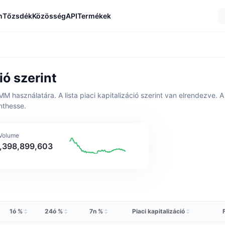
n
Tőzsdék
Közösség
API
Termékek
ó szerint
MM használatára. A lista piaci kapitalizáció szerint van elrendezve.
nthesse.
 Volume
8,398,899,603
%
1ó %
24ó %
7n %
Piaci kapitalizáció