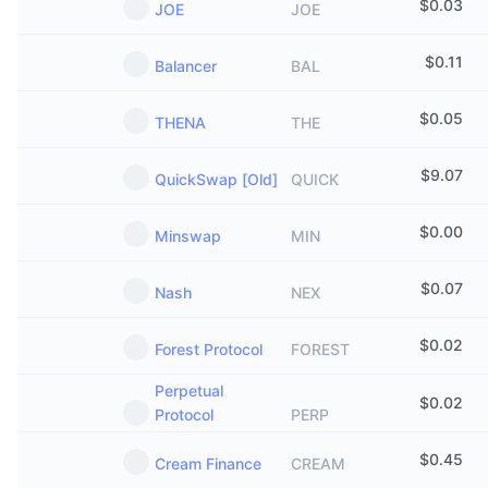
$
0.03
JOE
JOE
$
0.11
Balancer
BAL
$
0.05
THENA
THE
$
9.07
QuickSwap [Old]
QUICK
$
0.00
Minswap
MIN
$
0.07
Nash
NEX
$
0.02
Forest Protocol
FOREST
Perpetual
$
0.02
Protocol
PERP
$
0.45
Cream Finance
CREAM