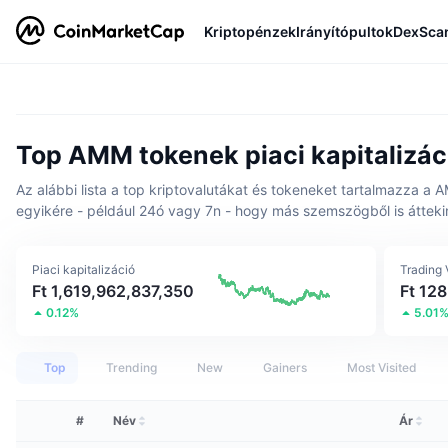
Kriptopénzek
Irányítópultok
DexSca
Top AMM tokenek piaci kapitalizáci
Az alábbi lista a top kriptovalutákat és tokeneket tartalmazza a A
egyikére - például 24ó vagy 7n - hogy más szemszögből is átteki
Piaci kapitalizáció
Trading
Ft 1,619,962,837,350
Ft 12
0.12%
5.01
Top
Trending
New
Gainers
Most Visited
#
Név
Ár