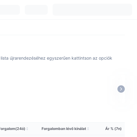
 A lista újrarendezéséhez egyszerűen kattintson az opciók
Forgalom(24ó)
Forgalomban lévő kínálat
Ár % (7n)