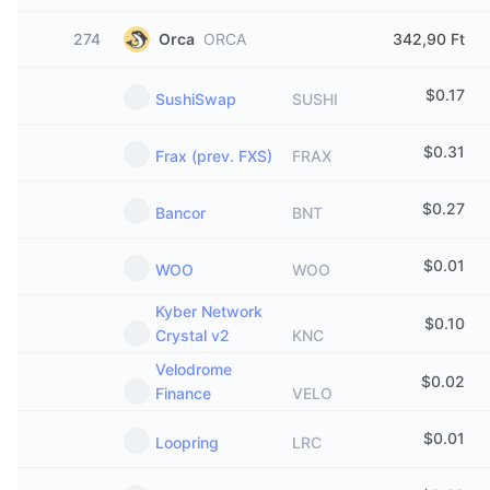
274
Orca
ORCA
342,90 Ft
$
0.17
SushiSwap
SUSHI
$
0.31
Frax (prev. FXS)
FRAX
$
0.27
Bancor
BNT
$
0.01
WOO
WOO
Kyber Network
$
0.10
Crystal v2
KNC
Velodrome
$
0.02
Finance
VELO
$
0.01
Loopring
LRC