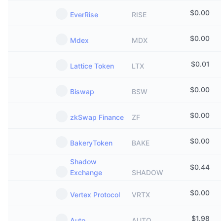
$
0.00
EverRise
RISE
$
0.00
Mdex
MDX
$
0.01
Lattice Token
LTX
$
0.00
Biswap
BSW
$
0.00
zkSwap Finance
ZF
$
0.00
BakeryToken
BAKE
Shadow
$
0.44
Exchange
SHADOW
$
0.00
Vertex Protocol
VRTX
$
1.98
Auto
AUTO