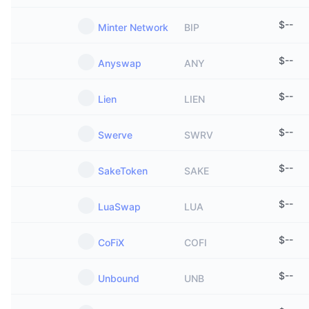
$
--
Minter Network
BIP
$
--
Anyswap
ANY
$
--
Lien
LIEN
$
--
Swerve
SWRV
$
--
SakeToken
SAKE
$
--
LuaSwap
LUA
$
--
CoFiX
COFI
$
--
Unbound
UNB