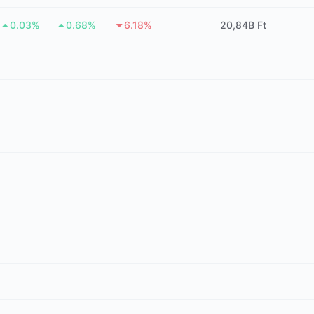
0.03%
0.68%
6.18%
20,84B Ft