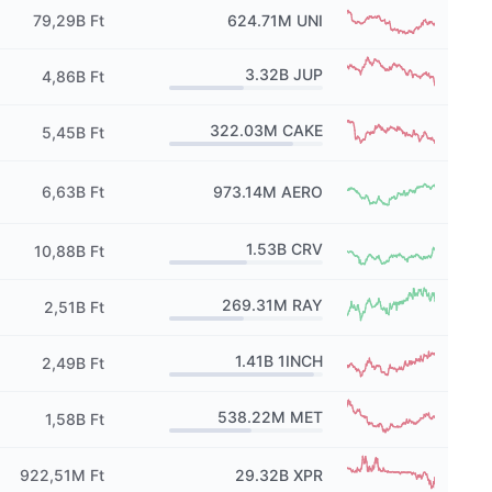
79,29B Ft
624.71M
UNI
3.32B
JUP
4,86B Ft
322.03M
CAKE
5,45B Ft
6,63B Ft
973.14M
AERO
1.53B
CRV
10,88B Ft
269.31M
RAY
2,51B Ft
1.41B
1INCH
2,49B Ft
538.22M
MET
1,58B Ft
922,51M Ft
29.32B
XPR