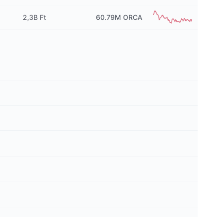
2,3B Ft
60.79M
ORCA