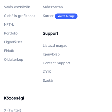
Valós eszközök
Módszertan
Globális grafikonok
Karrier
We’re hiring!
NFT-k
Support
Portfólió
Figyelőlista
Listázd magad
Firkák
Igénylőlap
Oldaltérkép
Contact Support
GYIK
Szótár
Közösségi
X (Twitter)