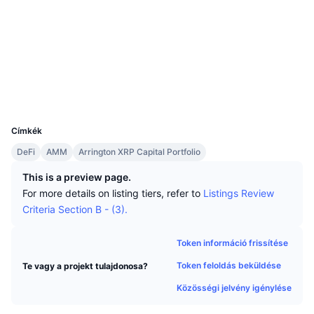
Legjobb kereskedők
Cikkek
Tőzsdei beáramlások/kiáramlások
DEX API
Váltó
Közösségi
Ranglisták
Azonnali
0x0C0F...726499
Hangulat
Vállalat
Hírlevél
Szerződések
Indikátorok
Felkapott
Származékos termékek
Explorers
etherscan.io
Árazás
CMC Launch
Közelgő
Félelem és kapzsiság index
Wallets
UCID
Források
CMC Labs
7848
Nemrég hozzáadott
Altcoin szezon index
Címkék
CMC Max
Nyertesek és vesztesek
Piaciciklus-indikátorok
DeFi
AMM
Arrington XRP Capital Portfolio
Dokumentáció
Legfontosabb hírek
This is a preview page.
Leglátogatottabb
Bitcoin dominancia
GYIK
For more details on listing tiers, refer to
Listings Review
Telegram Bot
Criteria Section B - (3).
Közösségi hangulat
CoinMarketCap 20 index
AI integrációk
Hirdetés
Token információ frissítése
Láncrangsor
CoinMarketCap 100 index
Token feloldás beküldése
Te vagy a projekt tulajdonosa?
CMC Ügynöki Központ
Közösségi jelvény igénylése
Jóslási piacok
ETF-áramlások
Oldal widgetek
Készségek piactere