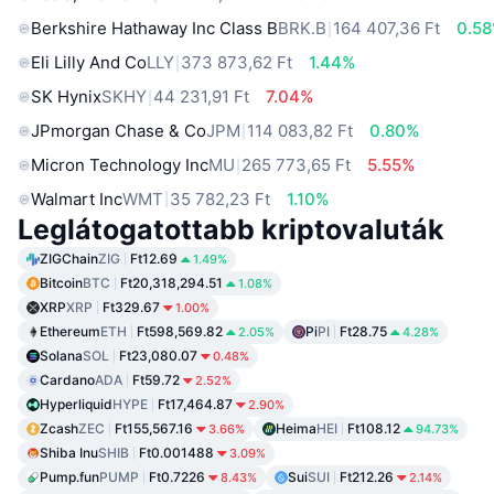
Berkshire Hathaway Inc Class B
BRK.B
164 407,36 Ft
0.5
Eli Lilly And Co
LLY
373 873,62 Ft
1.44%
SK Hynix
SKHY
44 231,91 Ft
7.04%
JPmorgan Chase & Co
JPM
114 083,82 Ft
0.80%
Micron Technology Inc
MU
265 773,65 Ft
5.55%
Walmart Inc
WMT
35 782,23 Ft
1.10%
Leglátogatottabb kriptovaluták
ZIGChain
ZIG
Ft12.69
1.49%
Bitcoin
BTC
Ft20,318,294.51
1.08%
XRP
XRP
Ft329.67
1.00%
Ethereum
ETH
Ft598,569.82
Pi
PI
Ft28.75
2.05%
4.28%
Solana
SOL
Ft23,080.07
0.48%
Cardano
ADA
Ft59.72
2.52%
Hyperliquid
HYPE
Ft17,464.87
2.90%
Zcash
ZEC
Ft155,567.16
Heima
HEI
Ft108.12
3.66%
94.73%
Shiba Inu
SHIB
Ft0.001488
3.09%
Pump.fun
PUMP
Ft0.7226
Sui
SUI
Ft212.26
8.43%
2.14%