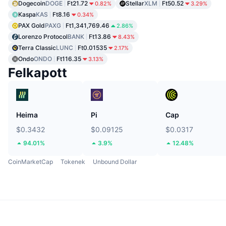
Dogecoin
DOGE
Ft21.72
Stellar
XLM
Ft50.52
0.82%
3.29%
Kaspa
KAS
Ft8.16
0.34%
PAX Gold
PAXG
Ft1,341,769.46
2.86%
Lorenzo Protocol
BANK
Ft13.86
8.43%
Terra Classic
LUNC
Ft0.01535
2.17%
Ondo
ONDO
Ft116.35
3.13%
Felkapott
Heima
Pi
Cap
$0.3432
$0.09125
$0.0317
94.01%
3.9%
12.48%
CoinMarketCap
Tokenek
Unbound Dollar