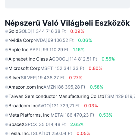
Népszerű Való Világbeli Eszközök
Gold
GOLD
1 344 716,38 Ft
0.09%
Nvidia Corp
NVDA
69 106,52 Ft
0.06%
Apple Inc.
AAPL
99 110,29 Ft
1.16%
Alphabet Inc Class A
GOOGL
114 812,51 Ft
0.55%
Microsoft Corp
MSFT
152 341,33 Ft
0.80%
Silver
SILVER
19 438,27 Ft
0.27%
Amazon.com Inc
AMZN
86 395,28 Ft
0.58%
Taiwan Semiconductor Manufacturing Co Ltd
TSM
129 619,
Broadcom Inc
AVGO
131 729,21 Ft
0.03%
Meta Platforms, Inc.
META
186 470,23 Ft
0.53%
SpaceX
SPCX
35 014,48 Ft
2.65%
Tesla, Inc.
TSLA
101 250,04 Ft
0.05%