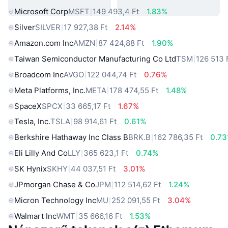
Microsoft Corp
MSFT
149 493,4 Ft
1.83%
Silver
SILVER
17 927,38 Ft
2.14%
Amazon.com Inc
AMZN
87 424,88 Ft
1.90%
Taiwan Semiconductor Manufacturing Co Ltd
TSM
126 513 
Broadcom Inc
AVGO
122 044,74 Ft
0.76%
Meta Platforms, Inc.
META
178 474,55 Ft
1.48%
SpaceX
SPCX
33 665,17 Ft
1.67%
Tesla, Inc.
TSLA
98 914,61 Ft
0.61%
Berkshire Hathaway Inc Class B
BRK.B
162 786,35 Ft
0.7
Eli Lilly And Co
LLY
365 623,1 Ft
0.74%
SK Hynix
SKHY
44 037,51 Ft
3.01%
JPmorgan Chase & Co
JPM
112 514,62 Ft
1.24%
Micron Technology Inc
MU
252 091,55 Ft
3.04%
Walmart Inc
WMT
35 666,16 Ft
1.53%