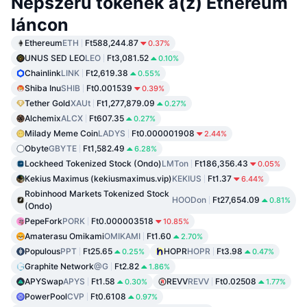
Népszerű tokenek a(z) Ethereum
láncon
Ethereum
ETH
Ft588,244.87
0.37%
UNUS SED LEO
LEO
Ft3,081.52
0.10%
Chainlink
LINK
Ft2,619.38
0.55%
Shiba Inu
SHIB
Ft0.001539
0.39%
Tether Gold
XAUt
Ft1,277,879.09
0.27%
Alchemix
ALCX
Ft607.35
0.27%
Milady Meme Coin
LADYS
Ft0.000001908
2.44%
Obyte
GBYTE
Ft1,582.49
6.28%
Lockheed Tokenized Stock (Ondo)
LMTon
Ft186,356.43
0.05%
Kekius Maximus (kekiusmaximus.vip)
KEKIUS
Ft1.37
6.44%
Robinhood Markets Tokenized Stock
HOODon
Ft27,654.09
0.81%
(Ondo)
PepeFork
PORK
Ft0.000003518
10.85%
Amaterasu Omikami
OMIKAMI
Ft1.60
2.70%
Populous
PPT
Ft25.65
HOPR
HOPR
Ft3.98
0.25%
0.47%
Graphite Network
@G
Ft2.82
1.86%
APYSwap
APYS
Ft1.58
REVV
REVV
Ft0.02508
0.30%
1.77%
PowerPool
CVP
Ft0.6108
0.97%