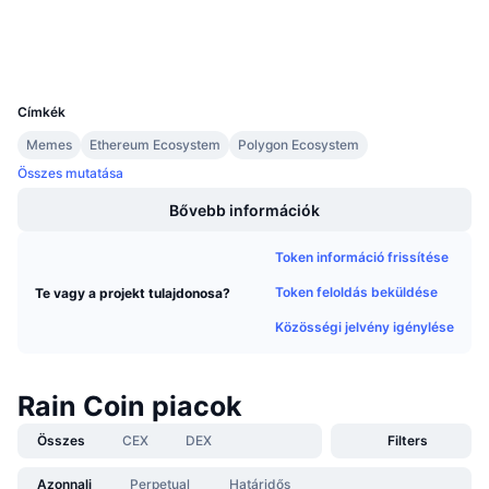
Közeledő értékesítések
Explorers
polygonscan.com
Finanszírozási díjak
Tanulj & Keress
Wallets
UCID
29349
Naptár
Címkék
Memes
Ethereum Ecosystem
Polygon Ecosystem
ICO Naptár
Összes mutatása
Esemény naptár
Bővebb információk
Token információ frissítése
Token feloldás beküldése
Te vagy a projekt tulajdonosa?
Közösségi jelvény igénylése
Rain Coin piacok
Összes
CEX
DEX
Filters
Azonnali
Perpetual
Határidős