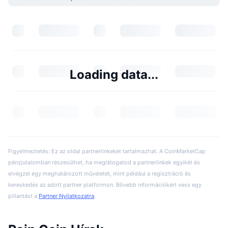
Loading data...
Figyelmeztetés: Ez az oldal partnerlinkeket tartalmazhat. A CoinMarketCap
pénzjutalomban részesülhet, ha meglátogatod a partnerlinkek egyikét és
elvégzel egy meghatározott műveletet, mint például a regisztráció és
kereskedés az adott partner platformon. Bővebb információkért vess egy
pillantást a
Partner Nyilatkozatra
.