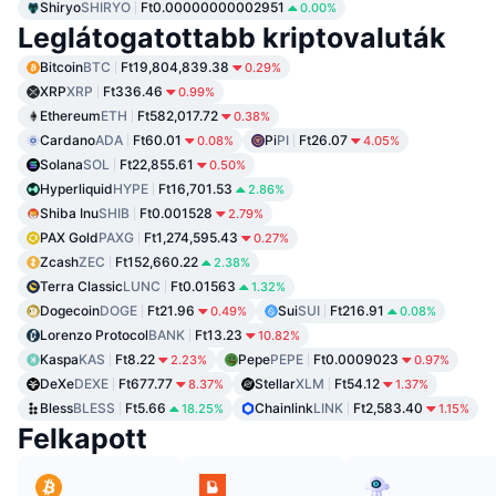
Shiryo
SHIRYO
Ft0.00000000002951
0.00%
Leglátogatottabb kriptovaluták
Bitcoin
BTC
Ft19,804,839.38
0.29%
XRP
XRP
Ft336.46
0.99%
Ethereum
ETH
Ft582,017.72
0.38%
Cardano
ADA
Ft60.01
Pi
PI
Ft26.07
0.08%
4.05%
Solana
SOL
Ft22,855.61
0.50%
Hyperliquid
HYPE
Ft16,701.53
2.86%
Shiba Inu
SHIB
Ft0.001528
2.79%
PAX Gold
PAXG
Ft1,274,595.43
0.27%
Zcash
ZEC
Ft152,660.22
2.38%
Terra Classic
LUNC
Ft0.01563
1.32%
Dogecoin
DOGE
Ft21.96
Sui
SUI
Ft216.91
0.49%
0.08%
Lorenzo Protocol
BANK
Ft13.23
10.82%
Kaspa
KAS
Ft8.22
Pepe
PEPE
Ft0.0009023
2.23%
0.97%
DeXe
DEXE
Ft677.77
Stellar
XLM
Ft54.12
8.37%
1.37%
Bless
BLESS
Ft5.66
Chainlink
LINK
Ft2,583.40
18.25%
1.15%
Felkapott