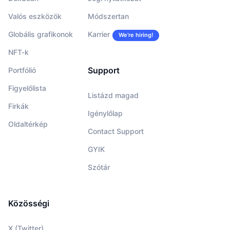
Valós eszközök
Módszertan
Globális grafikonok
Karrier
We’re hiring!
NFT-k
Support
Portfólió
Figyelőlista
Listázd magad
Firkák
Igénylőlap
Oldaltérkép
Contact Support
GYIK
Szótár
Közösségi
X (Twitter)