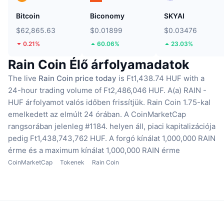
Bitcoin
Biconomy
SKYAI
$62,865.63
$0.01899
$0.03476
0.21%
60.06%
23.03%
Rain Coin Élő árfolyamadatok
The live
Rain Coin price today
is Ft1,438.74 HUF with a
24-hour trading volume of Ft2,486,046 HUF.
A(a) RAIN -
HUF árfolyamot valós időben frissítjük.
Rain Coin 1.75-kal
emelkedett az elmúlt 24 órában.
A CoinMarketCap
rangsorában jelenleg #1184. helyen áll, piaci kapitalizációja
pedig Ft1,438,743,762 HUF.
A forgó kínálat 1,000,000 RAIN
érme
és a maximum kínálat 1,000,000 RAIN érme
CoinMarketCap
Tokenek
Rain Coin