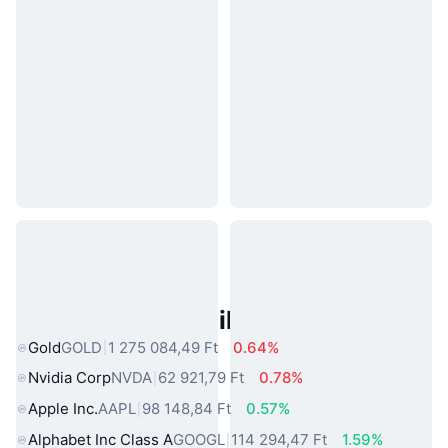
Népszerű Való Világbeli Eszközök
Gold
GOLD
1 275 084,49 Ft
0.64%
Nvidia Corp
NVDA
62 921,79 Ft
0.78%
Apple Inc.
AAPL
98 148,84 Ft
0.57%
Alphabet Inc Class A
GOOGL
114 294,47 Ft
1.59%