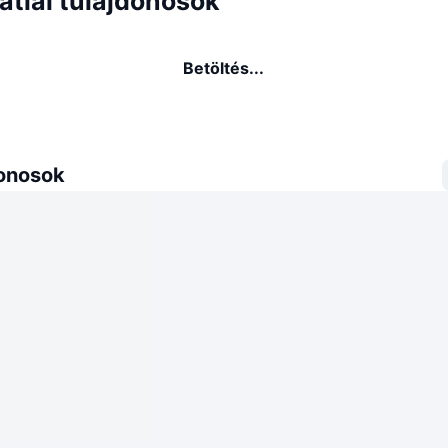
atial tulajdonosok
Betöltés...
donosok