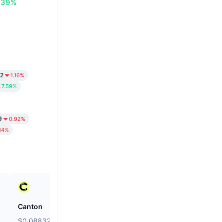
.39%
32
1.16%
7.59%
9
0.92%
.14%
Canton
Kamino
$0.08832
$0.01975