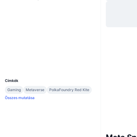
Webhely
Website
Whitepaper
Közösségi
0x62cd...a86909
Szerződések
Audits
Explorers
bscscan.com
Wallets
UCID
12053
Címkék
Gaming
Metaverse
PolkaFoundry Red Kite
Összes mutatása