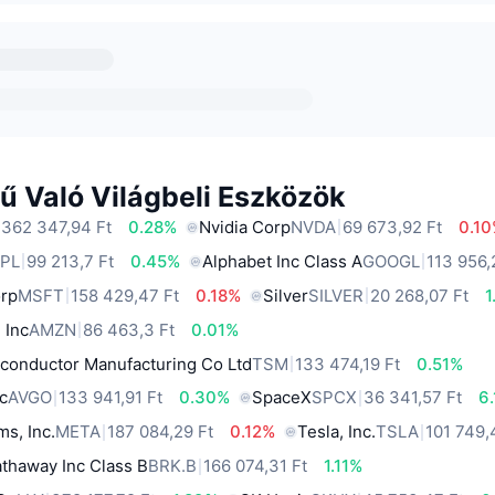
ű Való Világbeli Eszközök
 362 347,94 Ft
0.28%
Nvidia Corp
NVDA
69 673,92 Ft
0.1
PL
99 213,7 Ft
0.45%
Alphabet Inc Class A
GOOGL
113 956,
orp
MSFT
158 429,47 Ft
0.18%
Silver
SILVER
20 268,07 Ft
1
 Inc
AMZN
86 463,3 Ft
0.01%
conductor Manufacturing Co Ltd
TSM
133 474,19 Ft
0.51%
c
AVGO
133 941,91 Ft
0.30%
SpaceX
SPCX
36 341,57 Ft
6
ms, Inc.
META
187 084,29 Ft
0.12%
Tesla, Inc.
TSLA
101 749,
thaway Inc Class B
BRK.B
166 074,31 Ft
1.11%