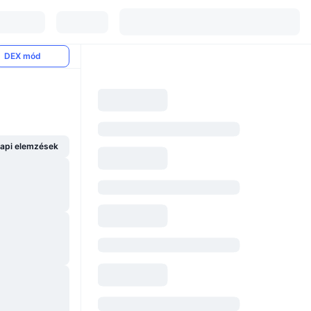
DEX mód
api elemzések