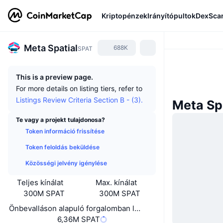
Kriptopénzek
Irányítópultok
DexSca
Meta Spatial
688K
SPAT
This is a preview page.
For more details on listing tiers, refer to
Listings Review Criteria Section B - (3).
Meta Spa
Te vagy a projekt tulajdonosa?
Token információ frissítése
Token feloldás beküldése
Közösségi jelvény igénylése
Teljes kínálat
Max. kínálat
300M SPAT
300M SPAT
Önbevalláson alapuló forgalomban lévő kínálat
6,36M SPAT