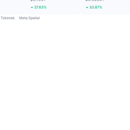
27.63%
33.87%
Tokenek
Meta Spatial