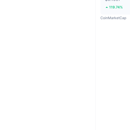
119.74%
CoinMarketCap