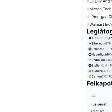
Eli Lilly And
Micron Tech
JPmorgan C
Walmart Inc
Legláto
ADI
ADI
Ft2,1
Ethereum
ETH
Solana
SOL
F
Hyperliquid
HY
Shiba Inu
SHIB
Stellar
XLM
F
Audiera
BEAT
Canton
CC
Ft
Felkapo
Fusionist
$0.1597