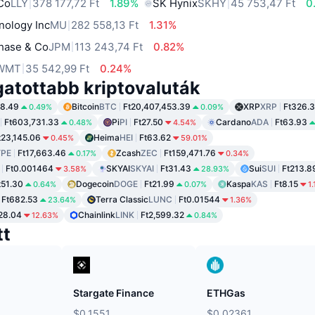
 Co
LLY
378 177,72 Ft
1.89%
SK Hynix
SKHY
45 753,47 Ft
0
nology Inc
MU
282 558,13 Ft
1.31%
hase & Co
JPM
113 243,74 Ft
0.82%
WMT
35 542,99 Ft
0.24%
gatottabb kriptovaluták
78.49
Bitcoin
BTC
Ft20,407,453.39
XRP
XRP
Ft326.
0.49%
0.09%
Ft603,731.33
Pi
PI
Ft27.50
Cardano
ADA
Ft63.93
0.48%
4.54%
t23,145.06
Heima
HEI
Ft63.62
0.45%
59.01%
PE
Ft17,663.46
Zcash
ZEC
Ft159,471.76
0.17%
0.34%
Ft0.001464
SKYAI
SKYAI
Ft31.43
Sui
SUI
Ft213.8
3.58%
28.93%
t51.30
Dogecoin
DOGE
Ft21.99
Kaspa
KAS
Ft8.15
0.64%
0.07%
1
Ft682.53
Terra Classic
LUNC
Ft0.01544
23.64%
1.36%
28.04
Chainlink
LINK
Ft2,599.32
12.63%
0.84%
tt
Stargate Finance
ETHGas
$0.1551
$0.02361