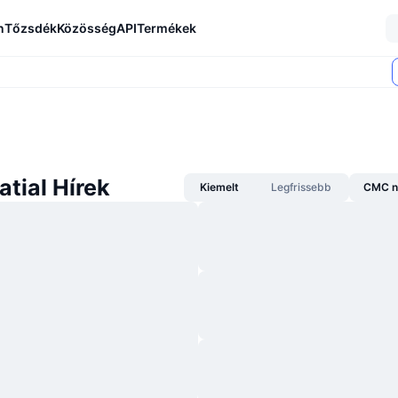
n
Tőzsdék
Közösség
API
Termékek
tial Hírek
Kiemelt
Legfrissebb
CMC n