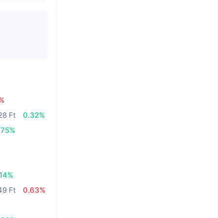
0%
28 Ft
0.32%
.75%
.14%
49 Ft
0.63%