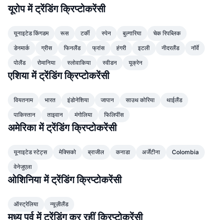
शीर्ष ट्रेडर्स
आर्टिकल
एक्सचेंज इनफ्लो/आउटफ्लो
DEX API
कनवर्टर
यूरोप में ट्रेंडिंग क्रिप्टोकरेंसी
लीडरबोर्ड
स्पॉट
सेंटीमेंट
उद्यम
संवादपत्र
संकेतक
ट्रेंडिंग
यूनाइटेड किंगडम
रूस
टर्की
स्पेन
बुल्गारिया
चेक रिपब्लिक
डेरिवेटिव्स
डेनमार्क
ग्रीस
फिनलैंड
फ्रांस
हंगरी
इटली
नीदरलैंड
नॉर्वे
कीमतें
CMC Launch
आगामी
भय एवं लालच सूचकांक।
पोलैंड
रोमानिया
स्लोवाकिया
स्वीडन
यूक्रेन
एशिया में ट्रेंडिंग क्रिप्टोकरेंसी
संसाधन
CMC Labs
हाल ही में जोड़े गए
ऑल्टकॉइन सीजन इंडेक्स
CMC Max
वियतनाम
भारत
इंडोनेशिया
जापान
साउथ कोरिया
थाईलैंड
गेनर और लूजर
मार्केट साइकल इंडिकेटर्स
प्रलेखन
पाकिस्तान
ताइवान
मंगोलिया
फिलिपींस
मुख्य समाचार
अमेरिका में ट्रेंडिंग क्रिप्टोकरेंसी
सबसे ज्यादा देखे गए
Bitcoin डोमिनेंस
सामान्य प्रश्न
Telegram बॉट
कम्युनिटी का सेंटिमेंट
CoinMarketCap 20 इंडेक्स
यूनाइटेड स्टेट्स
मेक्सिको
ब्राजील
कनाडा
अर्जेंटीना
Colombia
AI इंटीग्रेशन्स
वेनेजुएला
विज्ञापन दें
चेन रैंकिंग
CoinMarketCap 100 इंडेक्स
ओशिनिया में ट्रेंडिंग क्रिप्टोकरेंसी
CMC एजेंट हब
भविष्यवाणी बाजार
ETF प्रवाह
ऑस्ट्रेलिया
न्यूज़ीलैंड
साइट विजेट
कौशल मार्केटप्लेस
मध्य पूर्व में ट्रेंडिंग कर रहीं क्रिप्टोकरेंसी