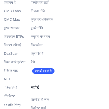
विज्ञापन दें
प्रयोग की शर्तों
आगामी सेल
फंडिंग दरें
सीखें और कमाएँ
CMC Labs
निजता नीति
CMC Max
कुकी प्राथमिकताएं
कैलेंडर
मुख्य समाचार
कुकी नीति
ICO कैलेंडर
बिटकॉइन ETFs
समुदाय के नीयम
क्रिप्टो एपीआई
डिस्क्लेमर
घटनाक्रमो का कलैंडर
DexScan
क्रियाविधि
रियल वर्ल्ड एसेट्स
पेशे
वैश्विक चार्ट
हम भर्ती कर रहे हैं!
NFT
सपोर्ट
पोर्टफोलियो
वॉचलिस्‍ट
लिस्टेड हो जाएं
बेतरतीब चित्र
रिक्वेस्ट फ़ार्म