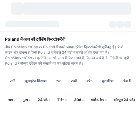
क्रिप्टोकरेंसी
डैशबोर्ड्स
क्रिप्टोकरेंसी
Poland में आज की ट्रेंडिंग क्रिप्टोकरेंसी
नीचे CoinMarketCap पर Poland में सबसे ज्यादा ट्रेंडिंग क्रिप्टोकरेंसी सूचीबद्ध हैं। ये वो
डेक्सस्कैन
मार्केट
रैंकिंग
कॉइन और टोकन हैं जिन्हें Poland में पिछले 24 घंटों में सबसे अधिक देखा गया है।
CoinMarketCap पर प्रतिदिन लाखों-लाख विजिटर आते हैं, जिसका अर्थ है कि नीचे दी गई सूची
Poland में मौजूदा ट्रेंड्स को समझने का एक बढ़िया साधन है।
सिग्नल्स
एक्सचेंज
श्रेणियां
New
मार्केट ओवरव्यू
ट्रेंडिंग
कम्युनिटी
ऐतिहासिक स्नैपशॉट
स्पॉट मार्केट
सेंट्रलाइज्ड एक्सचेंज
सभी
यूनाइटेड किंगडम
रूस
टर्की
स्पेन
बुल्गारिया
चेक रिपब्
नया
फ़ीड
API
टोकन अनलॉक्स
क्रिप्टोकरेंसी की संख्या
स्पॉट
नाम
मूल्य
24 घंटे
7दिन
30d
मार्केट कैप
वॉल्यूम(24 घंटे)
लाभकर्ता
टॉपिक
यील्ड
प्रोडक्ट्स
बिटकॉइन ट्रेजरी
डेरिवेटिव्स
API
मीम एक्सप्लोरर
लाइव
रियल वर्ल्ड एसेट्स
बीएनबी ट्रेजरी
प्रोडक्ट्स
क्रिप्टो एपीआई
डिसेंट्रलाइज्ड एक्सचेंज