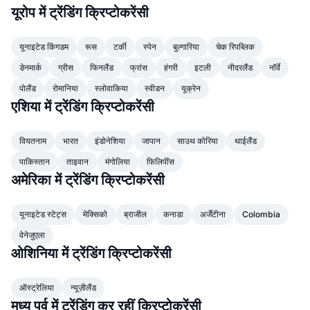
शीर्ष ट्रेडर्स
आर्टिकल
एक्सचेंज इनफ्लो/आउटफ्लो
DEX API
कनवर्टर
यूरोप में ट्रेंडिंग क्रिप्टोकरेंसी
लीडरबोर्ड
स्पॉट
सेंटीमेंट
उद्यम
संवादपत्र
संकेतक
ट्रेंडिंग
यूनाइटेड किंगडम
रूस
टर्की
स्पेन
बुल्गारिया
चेक रिपब्लिक
डेरिवेटिव्स
डेनमार्क
ग्रीस
फिनलैंड
फ्रांस
हंगरी
इटली
नीदरलैंड
नॉर्वे
कीमतें
CMC Launch
आगामी
भय एवं लालच सूचकांक।
पोलैंड
रोमानिया
स्लोवाकिया
स्वीडन
यूक्रेन
एशिया में ट्रेंडिंग क्रिप्टोकरेंसी
संसाधन
CMC Labs
हाल ही में जोड़े गए
ऑल्टकॉइन सीजन इंडेक्स
CMC Max
वियतनाम
भारत
इंडोनेशिया
जापान
साउथ कोरिया
थाईलैंड
गेनर और लूजर
मार्केट साइकल इंडिकेटर्स
प्रलेखन
पाकिस्तान
ताइवान
मंगोलिया
फिलिपींस
मुख्य समाचार
अमेरिका में ट्रेंडिंग क्रिप्टोकरेंसी
सबसे ज्यादा देखे गए
Bitcoin डोमिनेंस
सामान्य प्रश्न
Telegram बॉट
कम्युनिटी का सेंटिमेंट
CoinMarketCap 20 इंडेक्स
यूनाइटेड स्टेट्स
मेक्सिको
ब्राजील
कनाडा
अर्जेंटीना
Colombia
AI इंटीग्रेशन्स
वेनेजुएला
विज्ञापन दें
चेन रैंकिंग
CoinMarketCap 100 इंडेक्स
ओशिनिया में ट्रेंडिंग क्रिप्टोकरेंसी
CMC एजेंट हब
भविष्यवाणी बाजार
ETF प्रवाह
ऑस्ट्रेलिया
न्यूज़ीलैंड
साइट विजेट
कौशल मार्केटप्लेस
मध्य पूर्व में ट्रेंडिंग कर रहीं क्रिप्टोकरेंसी