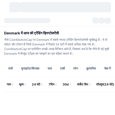
क्रिप्टोकरेंसी
डैशबोर्ड्स
क्रिप्टोकरेंसी
Denmark में आज की ट्रेंडिंग क्रिप्टोकरेंसी
नीचे CoinMarketCap पर Denmark में सबसे ज्यादा ट्रेंडिंग क्रिप्टोकरेंसी सूचीबद्ध हैं। ये वो
डेक्सस्कैन
मार्केट
रैंकिंग
कॉइन और टोकन हैं जिन्हें Denmark में पिछले 24 घंटों में सबसे अधिक देखा गया है।
CoinMarketCap पर प्रतिदिन लाखों-लाख विजिटर आते हैं, जिसका अर्थ है कि नीचे दी गई सूची
Denmark में मौजूदा ट्रेंड्स को समझने का एक बढ़िया साधन है।
सिग्नल्स
एक्सचेंज
श्रेणियां
New
मार्केट ओवरव्यू
ट्रेंडिंग
कम्युनिटी
ऐतिहासिक स्नैपशॉट
स्पॉट मार्केट
सेंट्रलाइज्ड एक्सचेंज
सभी
यूनाइटेड किंगडम
रूस
टर्की
स्पेन
बुल्गारिया
चेक रिपब्
नया
फ़ीड
API
टोकन अनलॉक्स
क्रिप्टोकरेंसी की संख्या
स्पॉट
नाम
मूल्य
24 घंटे
7दिन
30d
मार्केट कैप
वॉल्यूम(24 घंटे)
लाभकर्ता
टॉपिक
यील्ड
प्रोडक्ट्स
बिटकॉइन ट्रेजरी
डेरिवेटिव्स
API
मीम एक्सप्लोरर
लाइव
रियल वर्ल्ड एसेट्स
बीएनबी ट्रेजरी
प्रोडक्ट्स
क्रिप्टो एपीआई
डिसेंट्रलाइज्ड एक्सचेंज