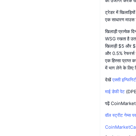
को उजागर करके खर
ट्रेडर में खिलाड़ि
एक साधारण माउस क्
खिलाड़ी प्रत्येक
WSG रखता है उतना
खिलाड़ी $5 और $10
और 0.5% रेफरर्स क
एक हिस्सा प्राप्त 
में भाग लेने के लिए
देखें
एक्सी इन्फिनि
माई डेफी पेट
(DPET
पढ़ें CoinMark
वॉल स्ट्रीट गेम्स पर
CoinMarketCap 