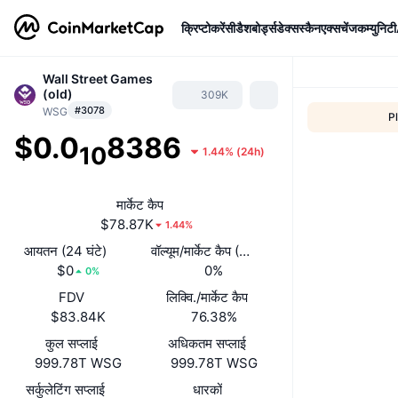
क्रिप्टोकरेंसी
डैशबोर्ड्स
डेक्सस्कैन
एक्सचेंज
कम्युनिटी
Wall Street Games
(old)
309K
#3078
WSG
P
$0.0
8386
10
1.44%
(
24h
)
मार्केट कैप
$78.87K
1.44%
आयतन (24 घंटे)
वॉल्यूम/मार्केट कैप (24 घंटे)
$0
0%
0%
FDV
लिक्वि./मार्केट कैप
$83.84K
76.38%
कुल सप्लाई
अधिकतम सप्लाई
999.78T WSG
999.78T WSG
सर्कुलेटिंग सप्लाई
धारकों