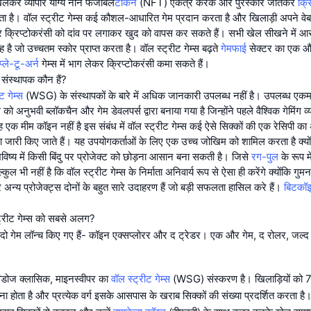
खेलकर व्यापार योग्य नॉन फंजीबल
टोकन
(NFT) एकत्र करके और पुरस्कार जीतकर
क्र
ता है। वॉल स्ट्रीट गेम्स कई कौशल-आधारित गेम प्रदान करता है और खिलाड़ी अपने वे
और क्रिप्टोकरंसी को दांव पर लगाकर खुद को वापस कर सकते हैं। सभी खेल सीखने मे
 वह है जो उच्चतम स्कोर प्राप्त करता है। वॉल स्ट्रीट गेम्स बढ़ते
गेमफाई
सेक्टर का एक और
प्ले-टू-अर्न
गेम्स में भाग लेकर क्रिप्टोकरंसी कमा सकते हैं।
े संस्थापक कौन हैं?
ट गेम्स
(WSG) के संस्थापकों के बारे में अधिक जानकारी उपलब्ध नहीं है। उपलब्ध एकम
स को अनुभवी ब्लॉकचैन और गेम डेवलपर्स द्वारा बनाया गया है जिन्होंने पहले वैश्विक गेमिंग 
ह एक मीम कॉइन नहीं है इस संबंध में वॉल स्ट्रीट गेम्स कई ऐसे सिक्कों की एक रेसिपी का
वारा जारी किए जाते हैं। यह उपयोगकर्ताओं के लिए एक उच्च जोखिम को शामिल करता है क्यो
विष्य में किसी बिंदु पर प्रोजेक्ट को छोड़ना आसान बना सकती है। जिसे
रग-पुल
के रूप म
ुल भी नहीं है कि वॉल स्ट्रीट गेम्स के निर्माता अनिवार्य रूप से ऐसा ही करेंगे क्योंकि गुम
्य प्रोजेक्ट्स दोनों के बहुत सारे उदाहरण हैं जो बड़ी सफलता हासिल करे हैं।
बिटकॉ
्ट्रीट गेम्स को सबसे अलग?
र दो गेम लॉन्च किए गए हैं- कॉइन एक्सप्लोरर और द ट्रेडर। एक और गेम, द रोलर, जल्द ह
िंडोज क्लासिक, माइनस्वीपर का
वॉल स्ट्रीट गेम्स
(WSG) संस्करण है। खिलाड़ियों को 7x7
 होता है और प्रत्येक वर्ग इसके आसपास के खराब सिक्कों की संख्या प्रदर्शित करता है। खि