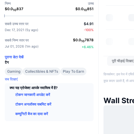
निम्न
उच्च
$
0.0
837
$
0.0
851
10
10
सबसे उच्च स्तर पर
$4.91
Dec 17, 2021
(
5y ago
)
-100
%
$
0.0
7878
सबसे निम्न स्तर पर
10
Jul 01, 2026
(
1m ago
)
+
6.46
%
पुराना डेटा देखें
पूरी चौड़ाई दिखाएं
टैग
Gaming
Collectibles & NFTs
Play To Earn
डिस्क्लेमर: इस पेज में ए
सब दिखाएं
कुछ कदम उठाते हैं, तो आ
क्या यह प्रोजेक्ट आपके स्वामित्व में है?
टोकन जानकारी अपडेट करें
Wall Str
टोकन अनलॉक्स सबमिट करें
कम्युनिटी बैज का दावा करें