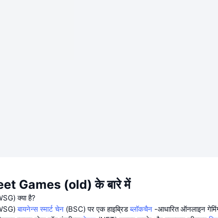
et Games (old) के बारे में
(WSG) क्या है?
WSG)
बायनेन्स स्मार्ट चेन
(BSC) पर एक हाइब्रिड
ब्लॉकचैन
-आधारित ऑनलाइन गेमिंग प