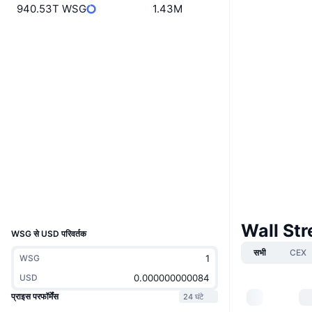
940.53T WSG
1.43M
वेबसाइट
Website
Whitepaper
Socials
0xa589...ea4901
कॉन्ट्रैक्ट्स
3.7
रेटिंग (CertiK)
Audits
bscscan.com
एक्सप्लोरर
वॉलेट्स
UCID
10040
Wall Stre
WSG से USD परिवर्तक
सभी
CEX
WSG
USD
प्राइस परफॉर्मेंस
24 घंटे