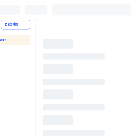
DEX मोड
here
.