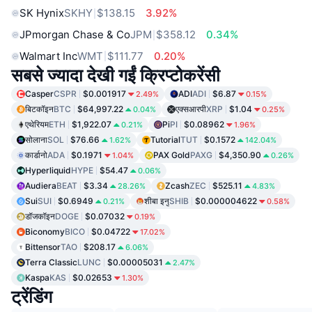
SK Hynix
SKHY
$138.15
3.92%
JPmorgan Chase & Co
JPM
$358.12
0.34%
Walmart Inc
WMT
$111.77
0.20%
सबसे ज्यादा देखी गईं क्रिप्टोकरेंसी
Casper
CSPR
$0.001917
ADI
ADI
$6.87
2.49%
0.15%
बिटकॉइन
BTC
$64,997.22
एक्सआरपी
XRP
$1.04
0.04%
0.25%
एथेरियम
ETH
$1,922.07
Pi
PI
$0.08962
0.21%
1.96%
सोलाना
SOL
$76.66
Tutorial
TUT
$0.1572
1.62%
142.04%
कार्डानो
ADA
$0.1971
PAX Gold
PAXG
$4,350.90
1.04%
0.26%
Hyperliquid
HYPE
$54.47
0.06%
Audiera
BEAT
$3.34
Zcash
ZEC
$525.11
28.26%
4.83%
Sui
SUI
$0.6949
शीबा इनु
SHIB
$0.000004622
0.21%
0.58%
डॉजकॉइन
DOGE
$0.07032
0.19%
Biconomy
BICO
$0.04722
17.02%
Bittensor
TAO
$208.17
6.06%
Terra Classic
LUNC
$0.00005031
2.47%
Kaspa
KAS
$0.02653
1.30%
ट्रेंडिंग