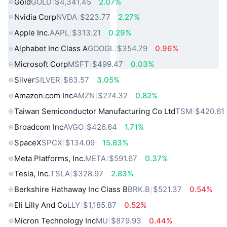
Gold
GOLD
$4,341.45
2.07%
Nvidia Corp
NVDA
$223.77
2.27%
Apple Inc.
AAPL
$313.21
0.29%
Alphabet Inc Class A
GOOGL
$354.79
0.96%
Microsoft Corp
MSFT
$499.47
0.03%
Silver
SILVER
$63.57
3.05%
Amazon.com Inc
AMZN
$274.32
0.82%
Taiwan Semiconductor Manufacturing Co Ltd
TSM
$420.61
Broadcom Inc
AVGO
$426.64
1.71%
SpaceX
SPCX
$134.09
15.83%
Meta Platforms, Inc.
META
$591.67
0.37%
Tesla, Inc.
TSLA
$328.97
2.83%
Berkshire Hathaway Inc Class B
BRK.B
$521.37
0.54%
Eli Lilly And Co
LLY
$1,185.87
0.52%
Micron Technology Inc
MU
$879.93
0.44%