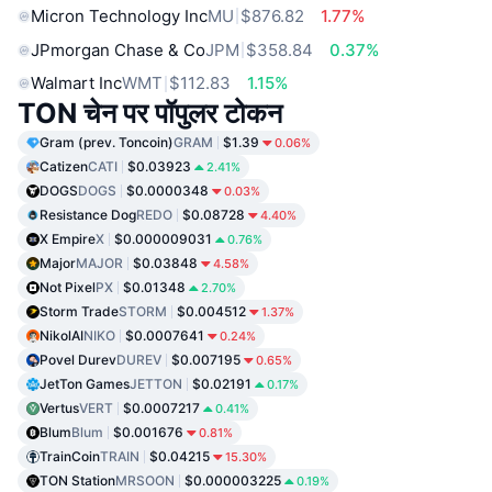
Micron Technology Inc
MU
$876.82
1.77%
JPmorgan Chase & Co
JPM
$358.84
0.37%
Walmart Inc
WMT
$112.83
1.15%
TON चेन पर पॉपुलर टोकन
Gram (prev. Toncoin)
GRAM
$1.39
0.06%
Catizen
CATI
$0.03923
2.41%
DOGS
DOGS
$0.0000348
0.03%
Resistance Dog
REDO
$0.08728
4.40%
X Empire
X
$0.000009031
0.76%
Major
MAJOR
$0.03848
4.58%
Not Pixel
PX
$0.01348
2.70%
Storm Trade
STORM
$0.004512
1.37%
NikolAI
NIKO
$0.0007641
0.24%
Povel Durev
DUREV
$0.007195
0.65%
JetTon Games
JETTON
$0.02191
0.17%
Vertus
VERT
$0.0007217
0.41%
Blum
Blum
$0.001676
0.81%
TrainCoin
TRAIN
$0.04215
15.30%
TON Station
MRSOON
$0.000003225
0.19%