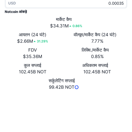
USD
ट्रेंडिंग
क्रिप्टो ETF
लर्न
CMC MCP
Notcoin आंकड़े
नया
मार्केट कैप
बिटकॉइन ETFs
x402
न्यूज़
$34.31M
0.86%
क्रिप्टो
एथेरियम ETFs
आयतन (24 घंटे)
वॉल्यूम/मार्केट कैप (24 घंटे)
Academy
$2.66M
7.77%
31.29%
राजनीति
FDV
लिक्वि./मार्केट कैप
तकनीकी विश्लेषण
रिसर्च
$35.36M
0.85%
स्पोर्ट्स
कुल सप्लाई
अधिकतम सप्लाई
आरएसआई
वीडियो
102.45B NOT
102.45B NOT
वित्त
MACD
सर्कुलेटिंग सप्लाई
शब्दकोष
99.42B NOT
टेक
वेबसाइट
Website
Whitepaper
डेरिवेटिव्स
कैम्पेन
Socials
NFT
ओवरव्यू
कॉन्ट्रैक्ट्स
EQAvlW...M__NOT
एयरड्रॉप
4.3
रेटिंग (CertiK)
कुल NFT आँकड़े
लिक्विडेशन
एक्सप्लोरर
tonviewer.com
डायमंड रिवॉर्ड