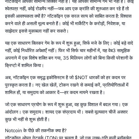
नॉटकॉइन आपका सामान्य सिक्का नहीं है। यह आपका सामान्य गेम भी नहीं है। कोई
श्वेतपत्र नहीं, कोई रोडमैप नहीं—जब आप एक क्रांति की शुरुआत कर रहे हैं तो
इसकी आवश्यकता क्यों है? नॉटकॉइन एक सरल सत्य को साबित करता है: विश्वास
करने वाले ही असली मूल्य बनाते हैं। कोई भी मार्केटिंग के करोड़ों, निवेशक, या
साझेदार इससे मुकाबला नहीं कर सकते।
यह एक साधारण क्लिकर गेम के रूप में शुरू हुआ, सिर्फ मजे के लिए। कोई बड़े वादे
नहीं, कोई निर्धारित अपेक्षाएँ नहीं। फिर भी सिर्फ चार महीनों में, यह वेब3 सामूहिक
अपनाने में एक विशेष शक्ति बन गया, 35 मिलियन लोगों को बिना किसी परेशानी के
क्रिप्टो में शामिल किया।
अब, नॉटकॉइन एक समृद्ध इकोसिस्टम है जो $NOT धारकों को हर कदम पर
पुरस्कृत करता है। नए खेल खेलें, टोकन रखने से कमाई करें, प्रतियोगिताओं में
शामिल हों, या समुदाय को आकार दें—हर कदम मायने रखता है।
जो एक साधारण प्रयोग के रूप में शुरू हुआ, वह कुछ विशाल में बदल गया। एक
आंदोलन। एक समुदाय। शायद एक संप्रदाय भी। सबसे मूल्यवान चीजें अक्सर
कुछ भी नहीं से शुरू होती हैं।
Notcoin के पीछे की तकनीक क्या है?
नॉटकॉइन ओपन नेटवर्क (TON) पर चलता है, जो एक उच्च-गति वाली ब्लॉकचेन