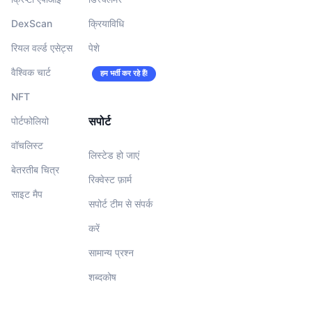
DexScan
क्रियाविधि
रियल वर्ल्ड एसेट्स
पेशे
वैश्विक चार्ट
हम भर्ती कर रहे हैं!
NFT
सपोर्ट
पोर्टफोलियो
वॉचलिस्‍ट
लिस्टेड हो जाएं
बेतरतीब चित्र
रिक्वेस्ट फ़ार्म
साइट मैप
सपोर्ट टीम से संपर्क
करें
सामान्य प्रश्न
शब्दकोष