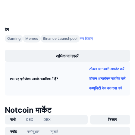
आगामी सेल
वॉलेट्स
फंडिंग दरें
सीखें और कमाएँ
UCID
28850
कैलेंडर
टैग
Gaming
Memes
Binance Launchpool
सब दिखाएं
ICO कैलेंडर
Boost
अधिक जानकारी
घटनाक्रमो का कलैंडर
टोकन जानकारी अपडेट करें
टोकन अनलॉक्स सबमिट करें
क्या यह प्रोजेक्ट आपके स्वामित्व में है?
कम्युनिटी बैज का दावा करें
Notcoin मार्केट
सभी
CEX
DEX
फिल्टर
स्पॉट
परपेचुअल
फ्यूचर्स