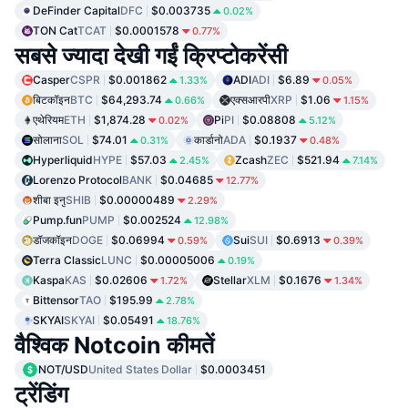
DeFinder Capital
DFC
$0.003735
0.02%
TON Cat
TCAT
$0.0001578
0.77%
सबसे ज्यादा देखी गईं क्रिप्टोकरेंसी
Casper
CSPR
$0.001862
ADI
ADI
$6.89
1.33%
0.05%
बिटकॉइन
BTC
$64,293.74
एक्सआरपी
XRP
$1.06
0.66%
1.15%
एथेरियम
ETH
$1,874.28
Pi
PI
$0.08808
0.02%
5.12%
सोलाना
SOL
$74.01
कार्डानो
ADA
$0.1937
0.31%
0.48%
Hyperliquid
HYPE
$57.03
Zcash
ZEC
$521.94
2.45%
7.14%
Lorenzo Protocol
BANK
$0.04685
12.77%
शीबा इनु
SHIB
$0.00000489
2.29%
Pump.fun
PUMP
$0.002524
12.98%
डॉजकॉइन
DOGE
$0.06994
Sui
SUI
$0.6913
0.59%
0.39%
Terra Classic
LUNC
$0.00005006
0.19%
Kaspa
KAS
$0.02606
Stellar
XLM
$0.1676
1.72%
1.34%
Bittensor
TAO
$195.99
2.78%
SKYAI
SKYAI
$0.05491
18.76%
वैश्विक Notcoin कीमतें
NOT/USD
United States Dollar
$0.0003451
ट्रेंडिंग