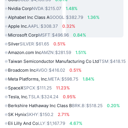
Nvidia Corp
NVDA
$215.07
1.48%
Alphabet Inc Class A
GOOGL
$382.79
1.36%
Apple Inc.
AAPL
$308.37
0.32%
Microsoft Corp
MSFT
$496.96
0.84%
Silver
SILVER
$61.65
0.51%
Amazon.com Inc
AMZN
$281.59
1.51%
Taiwan Semiconductor Manufacturing Co Ltd
TSM
$418.15
Broadcom Inc
AVGO
$416.02
0.51%
Meta Platforms, Inc.
META
$598.75
1.84%
SpaceX
SPCX
$111.25
11.23%
Tesla, Inc.
TSLA
$324.24
0.95%
Berkshire Hathaway Inc Class B
BRK.B
$518.25
0.20%
SK Hynix
SKHY
$150.2
2.71%
Eli Lilly And Co
LLY
$1,167.79
4.67%