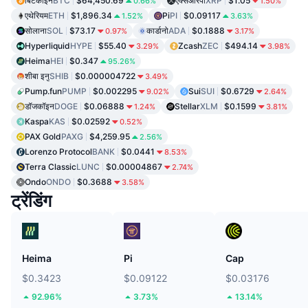
बिटकॉइन
BTC
$64,450.69
एक्सआरपी
XRP
$1.05
0.66%
1.50%
एथेरियम
ETH
$1,896.34
Pi
PI
$0.09117
1.52%
3.63%
सोलाना
SOL
$73.17
कार्डानो
ADA
$0.1888
0.97%
3.17%
Hyperliquid
HYPE
$55.40
Zcash
ZEC
$494.14
3.29%
3.98%
Heima
HEI
$0.347
95.26%
शीबा इनु
SHIB
$0.000004722
3.49%
Pump.fun
PUMP
$0.002295
Sui
SUI
$0.6729
9.02%
2.64%
डॉजकॉइन
DOGE
$0.06888
Stellar
XLM
$0.1599
1.24%
3.81%
Kaspa
KAS
$0.02592
0.52%
PAX Gold
PAXG
$4,259.95
2.56%
Lorenzo Protocol
BANK
$0.0441
8.53%
Terra Classic
LUNC
$0.00004867
2.74%
Ondo
ONDO
$0.3688
3.58%
ट्रेंडिंग
Heima
Pi
Cap
$0.3423
$0.09122
$0.03176
92.96%
3.73%
13.14%