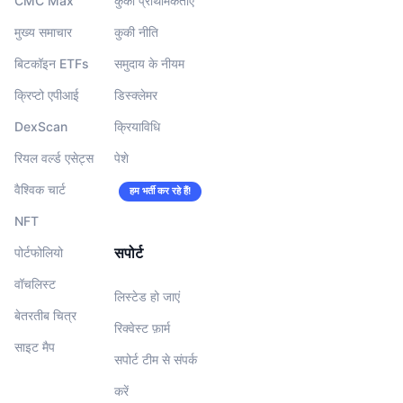
CMC Max
कुकी प्राथमिकताएं
मुख्य समाचार
कुकी नीति
बिटकॉइन ETFs
समुदाय के नीयम
क्रिप्टो एपीआई
डिस्क्लेमर
DexScan
क्रियाविधि
रियल वर्ल्ड एसेट्स
पेशे
वैश्विक चार्ट
हम भर्ती कर रहे हैं!
NFT
सपोर्ट
पोर्टफोलियो
वॉचलिस्‍ट
लिस्टेड हो जाएं
बेतरतीब चित्र
रिक्वेस्ट फ़ार्म
साइट मैप
सपोर्ट टीम से संपर्क
करें