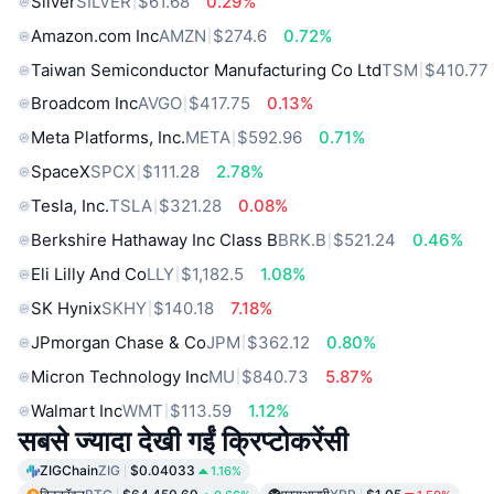
Silver
SILVER
$61.68
0.29%
Amazon.com Inc
AMZN
$274.6
0.72%
Taiwan Semiconductor Manufacturing Co Ltd
TSM
$410.77
Broadcom Inc
AVGO
$417.75
0.13%
Meta Platforms, Inc.
META
$592.96
0.71%
SpaceX
SPCX
$111.28
2.78%
Tesla, Inc.
TSLA
$321.28
0.08%
Berkshire Hathaway Inc Class B
BRK.B
$521.24
0.46%
Eli Lilly And Co
LLY
$1,182.5
1.08%
SK Hynix
SKHY
$140.18
7.18%
JPmorgan Chase & Co
JPM
$362.12
0.80%
Micron Technology Inc
MU
$840.73
5.87%
Walmart Inc
WMT
$113.59
1.12%
सबसे ज्यादा देखी गईं क्रिप्टोकरेंसी
ZIGChain
ZIG
$0.04033
1.16%